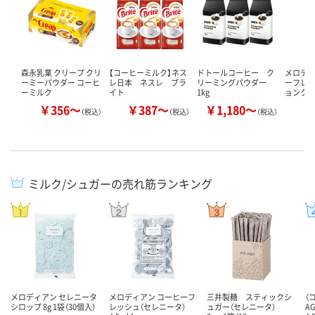
森永乳業 クリープ クリ
【コーヒーミルク】ネス
ドトールコーヒー ク
メロデ
ーミーパウダー コーヒ
レ日本 ネスレ ブラ
リーミングパウダー
ーフレッ
ーミルク
イト
1kg
ョンクリ
￥356～
￥387～
￥1,180～
￥
（税込）
（税込）
（税込）
ミルク/シュガーの売れ筋ランキング
メロディアン セレニータ
メロディアン コーヒーフ
三井製糖 スティックシ
（
シロップ 8g 1袋（30個入）
レッシュ（セレニータ）
ュガー（セレニータ）
A