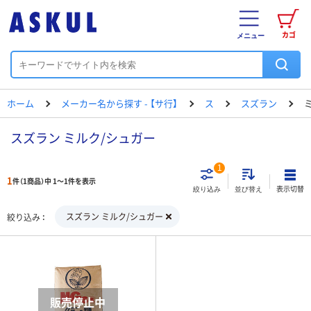
カゴ
メニュー
ホーム
メーカー名から探す - 【サ行】
ス
スズラン
スズラン ミルク/シュガー
1
1
件（1商品）中 1～1件を表示
表示切替
絞り込み
並び替え
スズラン ミルク/シュガー
絞り込み