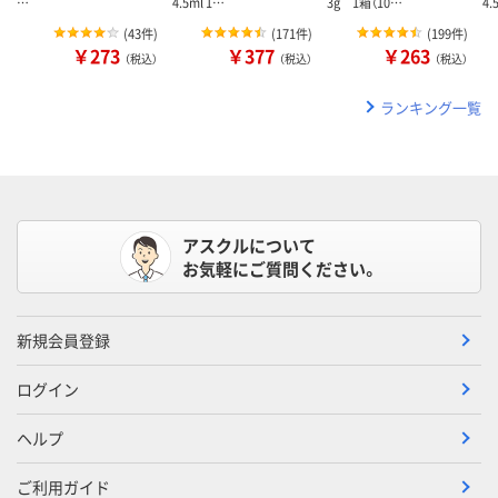
…
4.5ml 1…
3g 1箱（10…
4.
(
43件
)
(
171件
)
(
199件
)
￥273
￥377
￥263
（税込）
（税込）
（税込）
ランキング一覧
アスクルについて
お気軽にご質問ください。
新規会員登録
ログイン
ヘルプ
ご利用ガイド