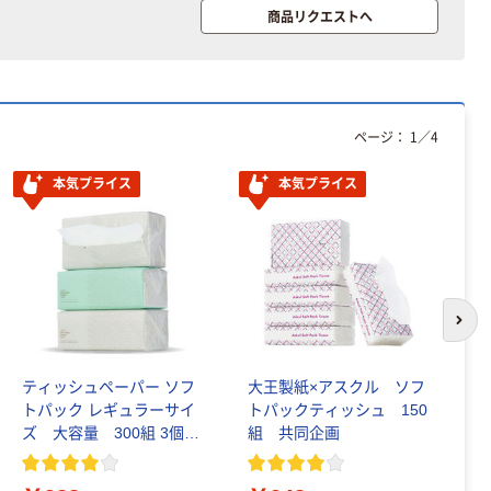
商品リクエストへ
ページ：
1
／
4
本気プライス
本気プライス
次の
ティッシュペーパー ソフ
大王製紙×アスクル ソフ
テ
トパック レギュラーサイ
トパックティッシュ 150
ク
ズ 大容量 300組 3個入
組 共同企画
ッ
アスクル PEFC認証
P