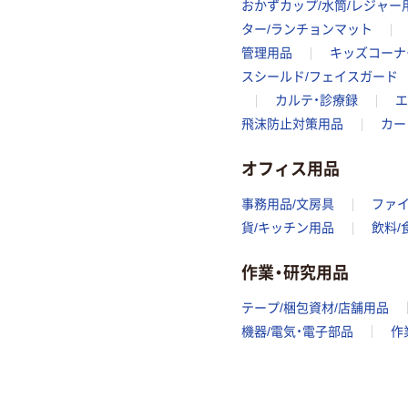
おかずカップ/水筒/レジャー
ター/ランチョンマット
管理用品
キッズコーナ
スシールド/フェイスガード
カルテ・診療録
エ
飛沫防止対策用品
カー
オフィス用品
事務用品/文房具
ファ
貨/キッチン用品
飲料/
作業・研究用品
テープ/梱包資材/店舗用品
機器/電気・電子部品
作