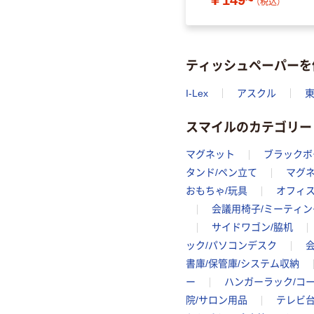
￥149~
（税込）
ティッシュペーパーを
I-Lex
アスクル
スマイルのカテゴリー
マグネット
ブラックボ
タンド/ペン立て
マグ
おもちゃ/玩具
オフィ
会議用椅子/ミーティン
サイドワゴン/脇机
ック/パソコンデスク
書庫/保管庫/システム収納
ー
ハンガーラック/コ
院/サロン用品
テレビ台