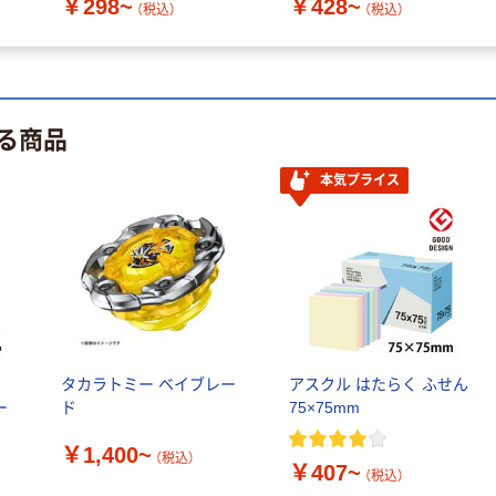
￥298~
￥428~
（税込）
（税込）
る商品
本気プライス
ル
タカラトミー ベイブレー
アスクル はたらく ふせん
ー
ド
75×75mm
￥1,400~
（税込）
￥407~
（税込）