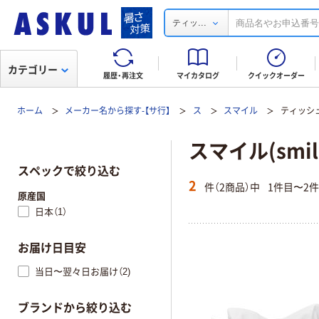
...
ティッ
カテゴリー
履歴・再注文
マイカタログ
クイックオーダー
ホーム
メーカー名から探す-【サ行】
ス
スマイル
ティッシ
スマイル(smi
スペックで絞り込む
2
件（2商品）中
1件目〜2
原産国
日本（1）
お届け日目安
当日〜翌々日お届け（2)
ブランドから絞り込む