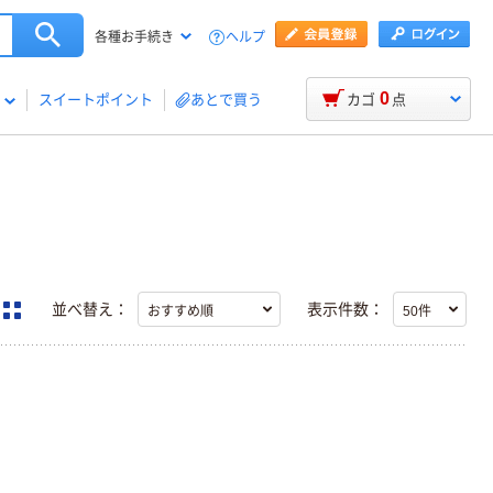
ヘルプ
各種お手続き
0
スイートポイント
あとで買う
カゴ
点
並べ替え：
表示件数：