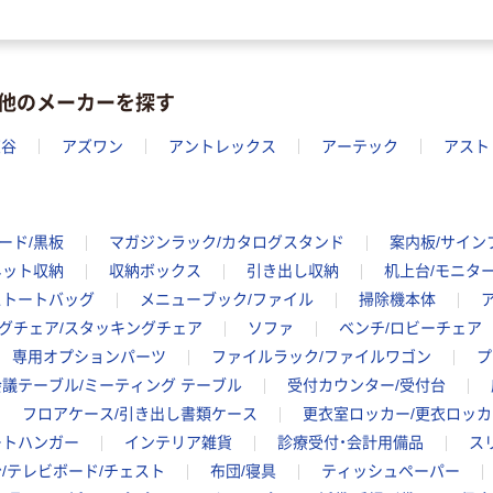
他のメーカーを探す
東谷
アズワン
アントレックス
アーテック
アスト
ード/黒板
マガジンラック/カタログスタンド
案内板/サイン
ネット収納
収納ボックス
引き出し収納
机上台/モニタ
ストートバッグ
メニューブック/ファイル
掃除機本体
グチェア/スタッキングチェア
ソファ
ベンチ/ロビーチェア
専用オプションパーツ
ファイルラック/ファイルワゴン
プ
会議テーブル/ミーティング テーブル
受付カウンター/受付台
フロアケース/引き出し書類ケース
更衣室ロッカー/更衣ロッカ
ートハンガー
インテリア雑貨
診療受付・会計用備品
ス
/テレビボード/チェスト
布団/寝具
ティッシュペーパー