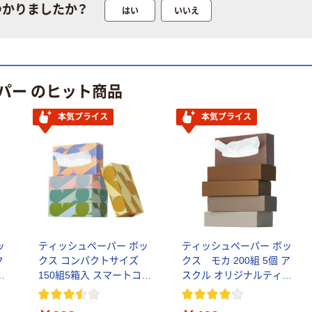
つかりましたか？
はい
いいえ
パー のヒット商品
本気プライス
本気プライス
ッ
ティッシュペーパー ボッ
ティッシュペーパー ボッ
ク
クス コンパクトサイズ
クス モカ 200組 5個 ア
ト
150組5箱入 スマートコン
スクル オリジナルティッ
パクトS PEFC認証
シュ PEFC認証