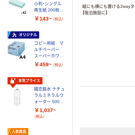
小判・シングル
縦にも横にも置ける2wayタ
再生紙 200枚
【宿泊施設に】
FSC認証紙 アス
￥143~
（税込）
クルオリジナル
オリジナル
コピー用紙 マ
ルチペーパー
スーパーホワイ
トＪ 国内生産
￥459~
（税込）
品
本気プライス
嬬恋銘水 ナチュ
ラルミネラルウ
ォーター 500ml
キャップシール
￥1,037~
付き／2Lラベル
（税込）
レス 10本
人気商品