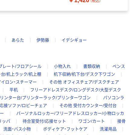
￥1,420
￥
（税込）
あらた
伊勢藤
イデシギョー
プレート/フロアシール
小物入れ
書類収納
ペンス
ー台/机上ラック/机上棚
机下収納/机下台/デスク下ワゴン
アイロン・スチーマー
その他 オフィスチェア/デスクチェア
平机
フリーアドレスデスク/ロングデスク/大型デスク
リンター台/プリンターラック/プリンターワゴン
パソコンラ
応接ソファ/ロビーチェア
その他 受付カウンター/受付台
ー
パーソナルロッカー/フリーアドレスロッカー/小物ロッカ
リッパ
待合室受付/応接セット
ワゴン/カート
接骨
洗面・バス小物
ボディケア・フットケア
洗濯用品