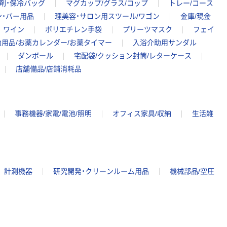
剤・保冷バッグ
マグカップ/グラス/コップ
トレー/コース
ン・バー用品
理美容・サロン用スツール/ワゴン
金庫/現金
ワイン
ポリエチレン手袋
プリーツマスク
フェイ
用品/お薬カレンダー/お薬タイマー
入浴介助用サンダル
ダンボール
宅配袋/クッション封筒/レターケース
店舗備品/店舗消耗品
事務機器/家電/電池/照明
オフィス家具/収納
生活雑
計測機器
研究開発・クリーンルーム用品
機械部品/空圧