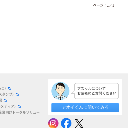
ページ：
1
／
1
ハコ）
スタンプ）
場
bメディア）
アオイくんに聞いてみる
企業向けトータルソリュー