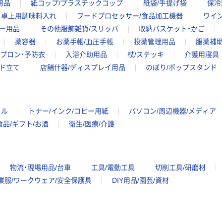
用品
紙コップ/プラスチックコップ
紙袋/手提げ袋
保冷
卓上用調味料入れ
フードプロセッサー/食品加工機器
ワイ
ー用品
その他服飾雑貨/スリッパ
収納バスケット・かご
薬容器
お薬手帳/血圧手帳
投薬管理用品
服薬補助
プロン・予防衣
入浴介助用品
杖/ステッキ
介護用寝具
ド立て
店舗什器/ディスプレイ用品
のぼり/ポップスタンド
イル
トナー/インク/コピー用紙
パソコン/周辺機器/メディア
食品/ギフト/お酒
衛生/医療/介護
物流・現場用品/台車
工具/電動工具
切削工具/研磨材
業服/ワークウェア/安全保護具
DIY用品/園芸/資材