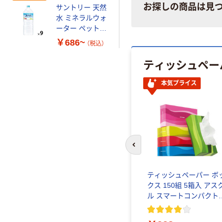
お探しの商品は見
サントリー 天然
水 ミネラルウォ
ーター ペットボ
トル
￥686~
（税込）
ティッシュペー
本気プライス
前のスライドへ
ティッシュペーパー ボ
クス 150組 5箱入 アス
ル スマートコンパク
ビビッド PEFC認証