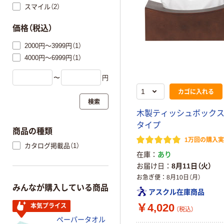
スマイル（2）
価格（税込）
2000円～3999円（1）
4000円～6999円（1）
〜
円
カゴに入れる
検索
木製ティッシュボックス 
タイプ
商品の種類
1万回の購入
カタログ掲載品（1）
在庫
あり
お届け日
8月11日（火）
お急ぎ便
8月10日（月）
みんなが購入している商品
アスクル在庫商品
￥4,020
本気プライス
（税込）
ペーパータオル