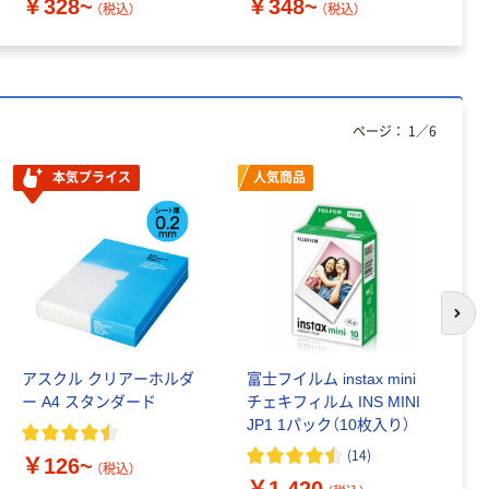
￥328~
￥348~
￥
（税込）
（税込）
ページ：
1
／
6
本気プライス
人気商品
次の
アスクル クリアーホルダ
富士フイルム instax mini
ゴ
ー A4 スタンダード
チェキフィルム INS MINI
乳
JP1 1パック（10枚入り）
詰
1
(
14
)
￥126~
（税込）