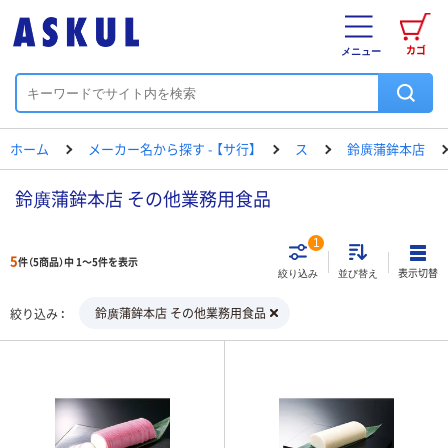
カゴ
メニュー
ホーム
メーカー名から探す - 【サ行】
ス
鈴廣蒲鉾本店
鈴廣蒲鉾本店 その他業務用食品
1
5
件（5商品）中 1～5件を表示
表示切替
絞り込み
並び替え
鈴廣蒲鉾本店 その他業務用食品
絞り込み