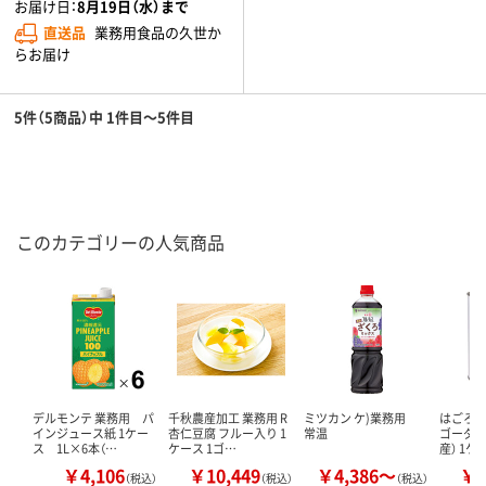
お届け日：
8月19日（水）まで
直送品
業務用食品の久世か
らお届け
5件（5商品）中 1件目～5件目
このカテゴリーの人気商品
デルモンテ 業務用 パ
千秋農産加工 業務用 R
ミツカン ケ)業務用
はごろも
インジュース紙 1ケー
杏仁豆腐 フルー入り 1
常温
ゴーダイ
ス 1L×6本（…
ケース 1ゴ…
産） 1
￥4,106
￥10,449
￥4,386～
￥1
（税込）
（税込）
（税込）