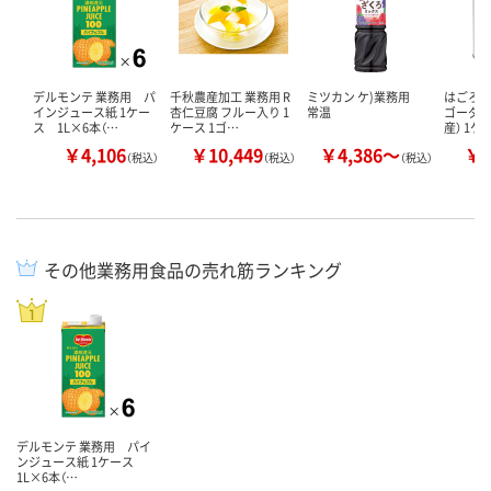
デルモンテ 業務用 パ
千秋農産加工 業務用 R
ミツカン ケ)業務用
はごろも
インジュース紙 1ケー
杏仁豆腐 フルー入り 1
常温
ゴーダイ
ス 1L×6本（…
ケース 1ゴ…
産） 1
￥4,106
￥10,449
￥4,386～
￥1
（税込）
（税込）
（税込）
その他業務用食品の売れ筋ランキング
デルモンテ 業務用 パイ
ンジュース紙 1ケース
1L×6本（…