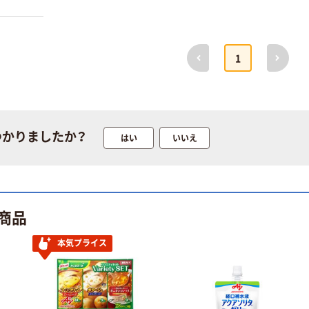
シャトーB 業務
人気商品
用粉類/業務用製
にんにくおろ
菓材料
し ユウキ食品
前へ
次へ
1
￥773~
（税込）
￥1,158~
（税込）
ミツカン 業務用
麺＆鍋大陸 スー
永谷園 みそ汁の
プの素
具 インスタント
つかりましたか？
はい
いいえ
簡単タイプ
￥1,400~
（税込）
￥628~
（税込）
人気商品
商品
永谷園 松茸の
味 お吸いもの
本気プライス
￥657~
（税込）
人気商品
キッコーマン食