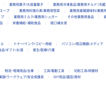
業務用菓子/大容量菓子
業務用冷凍食品/業務用チルド（冷蔵
スープ
業務用料理の素/業務用惣菜
業務用基礎調味料/業務
ップ
業務用ミルク/業務用シュガー
その他業務用食品
品
栄養補給・補助食品
経口補水液
イル
トナー/インク/コピー用紙
パソコン/周辺機器/メディア
食品/ギフト/お酒
衛生/医療/介護
物流・現場用品/台車
工具/電動工具
切削工具/研磨材
業服/ワークウェア/安全保護具
DIY用品/園芸/資材