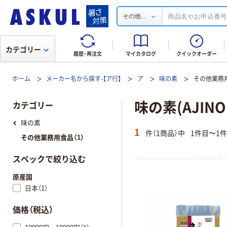
...
その他
カテゴリー
履歴・再注文
マイカタログ
クイックオーダー
ホーム
メーカー名から探す-【ア行】
ア
味の素
その他業務
味の素(AJIN
カテゴリー
味の素
1
件（1商品）中
1件目〜1
その他業務用食品（1）
スペックで絞り込む
原産国
日本（1）
価格（税込）