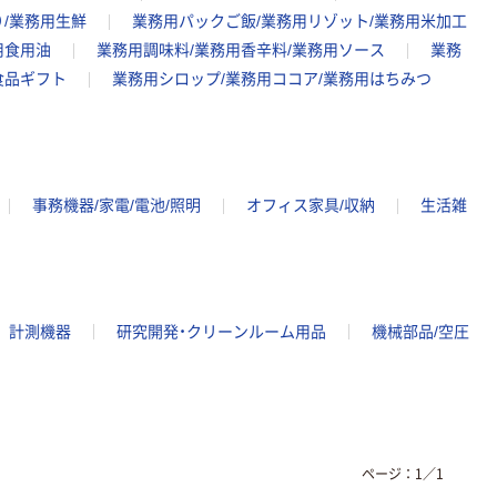
）/業務用生鮮
業務用パックご飯/業務用リゾット/業務用米加工
用食用油
業務用調味料/業務用香辛料/業務用ソース
業務
食品ギフト
業務用シロップ/業務用ココア/業務用はちみつ
事務機器/家電/電池/照明
オフィス家具/収納
生活雑
計測機器
研究開発・クリーンルーム用品
機械部品/空圧
ページ：
1
／
1