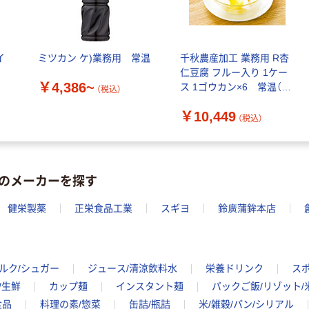
イ
ミツカン ケ)業務用 常温
千秋農産加工 業務用 R杏
ス
仁豆腐 フルー入り 1ケー
￥4,386~
ス 1ゴウカン×6 常温（直
（税込）
送品）
￥10,449
（税込）
のメーカーを探す
健栄製薬
正栄食品工業
スギヨ
鈴廣蒲鉾本店
ルク/シュガー
ジュース/清涼飲料水
栄養ドリンク
ス
/生鮮
カップ麺
インスタント麺
パックご飯/リゾット/
食品
料理の素/惣菜
缶詰/瓶詰
米/雑穀/パン/シリアル