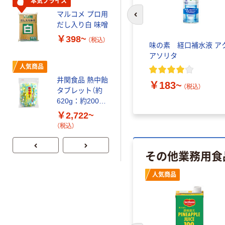
本気プライス
小久保製氷 ケ)
マルコメ プロ用
前のスライドへ
業務用 ロックア
だし入り白 味噌
イス
￥398~
（税込）
4901354116941
味の素 経口補水液 ア
￥2,039
（税込）
1ケース
アソリタ
2kg×5PC（直送
人気商品
カゴへ
品）
井関食品 熱中飴
￥183~
（税込）
タブレット（約
人気商品
620g：約200粒
入）
永谷園 スープ
￥2,722~
￥974~
（税込）
（税込）
その他業務用食
人気商品