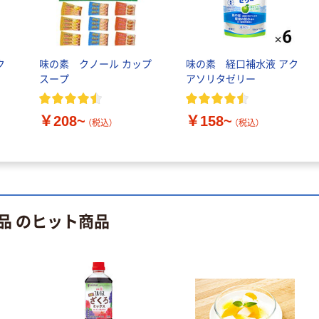
品 業務用
￥388~
（税込）
ク
味の素 クノール カップ
味の素 経口補水液 アク
人気商品
スープ
アソリタゼリー
日清製粉ウェル
ナ THE
￥208~
￥158~
TONKATSU バ
（税込）
（税込）
ッターミックス
￥973
（税込）
業務用 1袋
（1kg） トンカ
カゴへ
ツ用 バッター
粉
品 のヒット商品