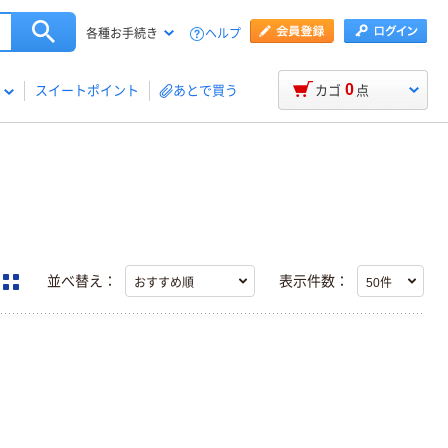
ヘルプ
各種お手続き
0
スイートポイント
あとで買う
カゴ
点
並べ替え：
表示件数：