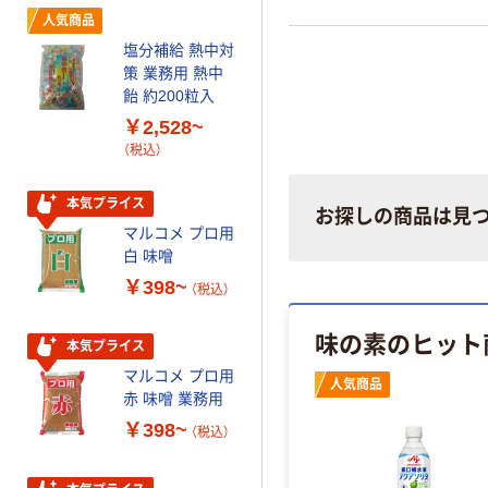
人気商品
人気商品
塩分補給 熱中対
カゴメ トマトケ
策 業務用 熱中
チャップ
飴 約200粒入
￥299~
（税込）
￥2,528~
（税込）
九州油糧工業 塩
￥258~
（税込）
本気プライス
お探しの商品は見
マルコメ プロ用
白 味噌
人気商品
￥398~
（税込）
クローバー ポ
ップコーン原料
味の素のヒット
豆業務用
本気プライス
1kg 1袋
￥839
マルコメ プロ用
（税込）
人気商品
赤 味噌 業務用
カゴへ
￥398~
（税込）
人気商品