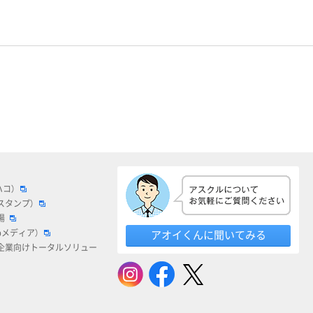
ハコ）
スタンプ）
場
bメディア）
アオイくんに聞いてみる
企業向けトータルソリュー