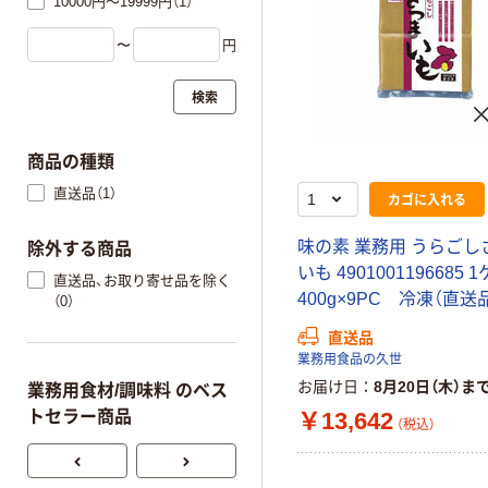
10000円～19999円（1）
〜
円
検索
商品の種類
直送品（1）
カゴに入れる
味の素 業務用 うらごし
除外する商品
いも 4901001196685 
直送品、お取り寄せ品を除く
400g×9PC 冷凍（直送
（0）
直送品
業務用食品の久世
お届け日
8月20日（木）ま
業務用食材/調味料 のベス
￥13,642
トセラー商品
（税込）