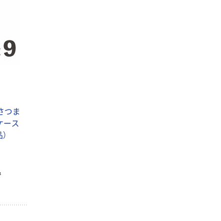
さつま
1ケース
品）
で