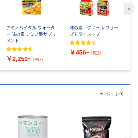
本気プライス
マルコメ プロ用
次の
だし入り白 味噌
￥398~
（税込）
アミノバイタル ウォータ
味の素 クノール フリー
味
ー 味の素 アミノ酸サプリ
ズドライスープ
D
メント
タ
人気商品
井関食品 熱中飴
￥456~
（税込）
タブレット（約
￥2,250~
￥
（税込）
620g：約200粒
入）
￥2,722~
（税込）
ページ：
1
／
6