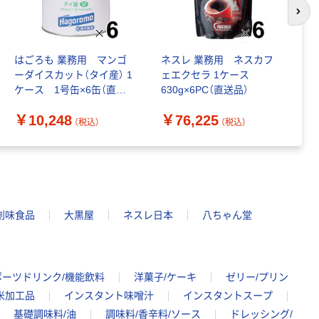
次の
はごろも 業務用 マンゴ
ネスレ 業務用 ネスカフ
ミ
ーダイスカット（タイ産） 1
ェエクセラ 1ケース
レ
ケース 1号缶×6缶（直送
630g×6PC（直送品）
￥
品）
￥10,248
￥76,225
（税込）
（税込）
創味食品
大黒屋
ネスレ日本
八ちゃん堂
ポーツドリンク/機能飲料
洋菓子/ケーキ
ゼリー/プリン
米加工品
インスタント味噌汁
インスタントスープ
基礎調味料/油
調味料/香辛料/ソース
ドレッシング/