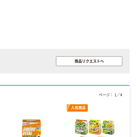
人気商品
塩分補給 熱中対
策 業務用 熱中
飴 約200粒入
￥2,528~
（税込）
本気プライス
商品リクエストへ
マルコメ プロ用
白 味噌
￥398~
（税込）
ページ：
1
／
4
本気プライス
マルコメ プロ用
人気商品
赤 味噌 業務用
￥398~
（税込）