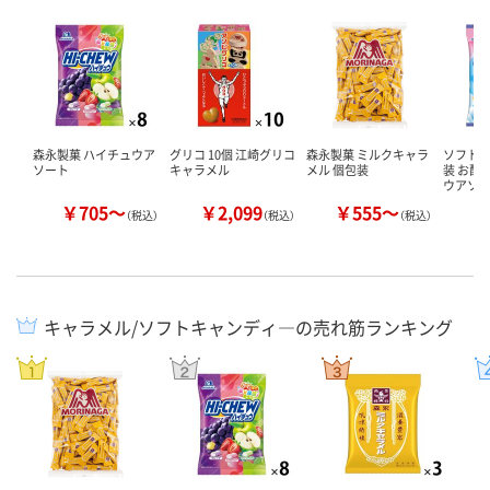
森永製菓 ハイチュウア
グリコ 10個 江崎グリコ
森永製菓 ミルクキャラ
ソフトキ
ソート
キャラメル
メル 個包装
装 お配
ウアソ
￥705～
￥2,099
￥555～
￥
（税込）
（税込）
（税込）
キャラメル/ソフトキャンディ―の売れ筋ランキング