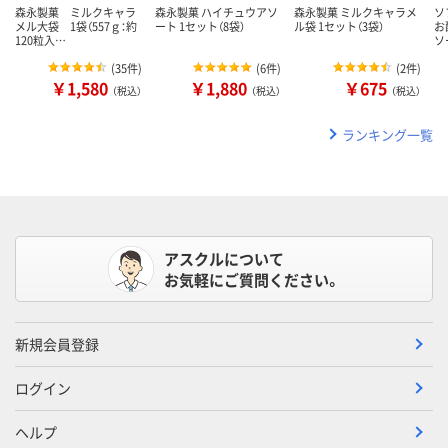
森永製菓 ミルクキャラ
森永製菓 ハイチュウアソ
森永製菓 ミルクキャラメ
ソ
メル大袋 1袋（557ｇ：約
ート 1セット（8袋）
ル袋 1セット（3袋）
お
120粒入…
ソ
(
35件
)
(
6件
)
(
2件
)
￥1,580
￥1,880
￥675
（税込）
（税込）
（税込）
ランキング一覧
アスクルについて
お気軽にご質問ください。
新規会員登録
ログイン
ヘルプ