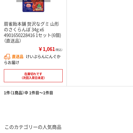
扇雀飴本舗 贅沢なグミ 山形
のさくらんぼ 34g x6
4901650228416 1セット(6個)
（直送品）
￥1,061
（税込）
直送品
けいぷらんにんぐか
らお届け
在庫切れです
（次回入荷日未定）
1件（1商品）中 1件目～1件目
このカテゴリーの人気商品