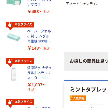
アソートキャンディ。
いマスク
ップ
￥458~
￥374~
（税込）
（税込）
本気プライス
オリジナル
ペーパータオル
スズラン 酒精綿
小判・シングル
G バルクタイプ
再生紙 200枚
指定医薬部外品
FSC認証紙 アス
￥143~
￥140~
（税込）
（税込）
クルオリジナル
お探しの商品は見
本気プライス
本気プライス
嬬恋銘水 ナチュ
ティッシュペー
ラルミネラルウ
パー ボックス
ォーター 500ml
モカ 200組 5個
キャップシール
アスクル オリジ
￥1,037~
￥428~
（税込）
ミントタブレッ
付き／2Lラベル
ナルティッシュ
（税込）
レス 10本
PEFC認証
オリジナル
人気商品
本気プライス
【アスクル限定】