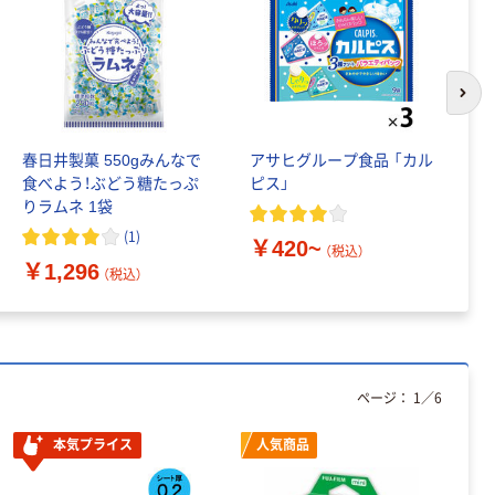
次の
春日井製菓 550gみんなで
アサヒグループ食品 「カル
暑
食べよう！ぶどう糖たっぷ
ピス」
ム
りラムネ 1袋
ラ
味
(
1
)
￥420~
￥
（税込）
￥1,296
（税込）
ページ：
1
／
6
本気プライス
人気商品