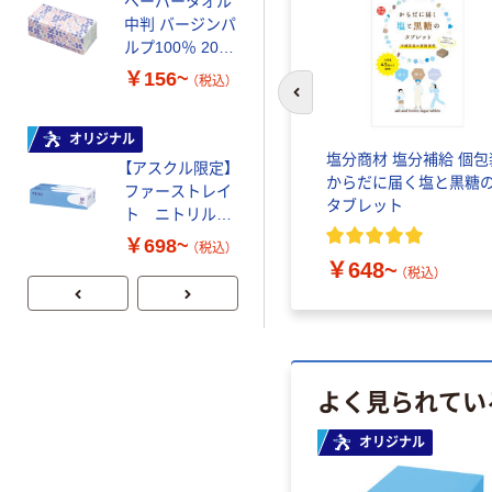
ペーパータオル
ファーストレイ
中判 バージンパ
ト ニトリルグ
ルプ100％ 200
ローブ ブル
￥698~
（税込）
枚入 PEFC認証
ー 粉なし（パ
￥156~
（税込）
シングル アスク
ウダーフリー）
前のスライドへ
ルオリジナル
人気商品
オリジナル
サントリー 天然
塩分商材 塩分補給 個包
【アスクル限定】
水 ミネラルウォ
からだに届く塩と黒糖
ファーストレイ
ーター ペットボ
タブレット
ト ニトリルグ
トル
￥686~
（税込）
ローブ ホワイ
￥698~
（税込）
ト 粉なし（パ
￥648~
（税込）
ウダーフリー）
よく見られてい
オリジナル