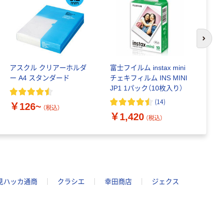
次の
アスクル クリアーホルダ
富士フイルム instax mini
ゴ
ー A4 スタンダード
チェキフィルム INS MINI
乳
JP1 1パック（10枚入り）
詰
1
(
14
)
￥126~
（税込）
￥1,420
￥
（税込）
見ハッカ通商
クラシエ
幸田商店
ジェクス