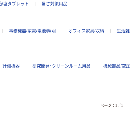
飴/塩タブレット
暑さ対策用品
事務機器/家電/電池/照明
オフィス家具/収納
生活雑
計測機器
研究開発・クリーンルーム用品
機械部品/空圧
ページ：
1
／
1