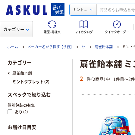
...
ミント
カテゴリー
履歴・再注文
マイカタログ
クイックオーダー
ホーム
メーカー名から探す-【サ行】
セ
扇雀飴本舗
ミント
扇雀飴本舗 
カテゴリー
扇雀飴本舗
2
件（2商品）中
1件目〜2
ミントタブレット（2）
スペックで絞り込む
個別包装の有無
あり（2）
お届け日目安