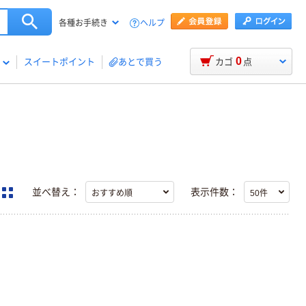
ヘルプ
各種お手続き
0
スイートポイント
あとで買う
カゴ
点
並べ替え：
表示件数：