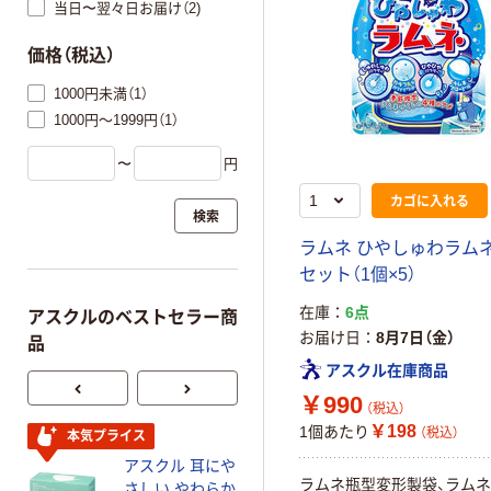
当日〜翌々日お届け（2)
価格（税込）
1000円未満（1）
1000円～1999円（1）
〜
円
カゴに入れる
検索
ラムネ ひやしゅわラムネ 7
セット（1個×5）
在庫
6点
アスクルのベストセラー商
お届け日
8月7日（金）
品
アスクル在庫商品
￥990
（税込）
￥198
1個あたり
（税込）
本気プライス
本気プライス
アスクル 耳にや
ファーストレイ
ラムネ瓶型変形製袋、ラムネ
さしい やわらか
ト ホワイト紙コ