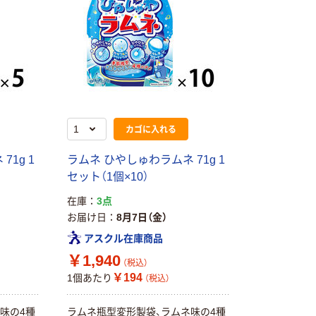
カゴに入れる
1g 1
ラムネ ひやしゅわラムネ 71g 1
セット（1個×10）
在庫
3点
お届け日
8月7日（金）
アスクル在庫商品
￥1,940
（税込）
￥194
1個あたり
（税込）
期間限定価格
本気プライス
アスクル プラ
アスクル 耳にや
味の4種
ラムネ瓶型変形製袋、ラムネ味の4種
スチックグロー
さしい やわらか