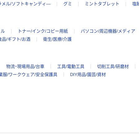
ラメル/ソフトキャンディ―
グミ
ミントタブレット
塩
イル
トナー/インク/コピー用紙
パソコン/周辺機器/メディア
食品/ギフト/お酒
衛生/医療/介護
物流・現場用品/台車
工具/電動工具
切削工具/研磨材
業服/ワークウェア/安全保護具
DIY用品/園芸/資材