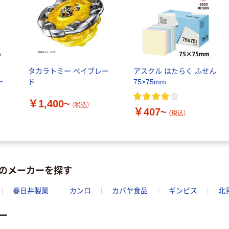
ル
タカラトミー ベイブレー
アスクル はたらく ふせん
ー
ド
75×75mm
￥1,400~
（税込）
￥407~
（税込）
のメーカーを探す
春日井製菓
カンロ
カバヤ食品
ギンビス
北
ー