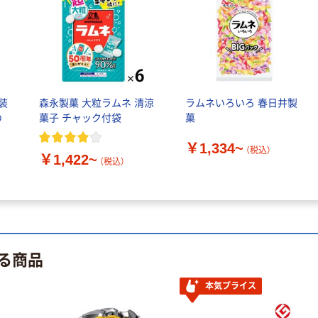
ペーパータオル
中判 バージンパ
ルプ100％ 200
枚入 PEFC認証
￥156~
（税込）
シングル アスク
ルオリジナル
オリジナル
装
森永製菓 大粒ラムネ 清涼
ラムネいろいろ 春日井製
【アスクル限定】
の
菓子 チャック付袋
菓
ファーストレイ
ト ニトリルグ
￥1,334~
（税込）
ローブ ホワイ
￥1,422~
￥698~
（税込）
（税込）
ト 粉なし（パ
ウダーフリー）
る商品
本気プライス