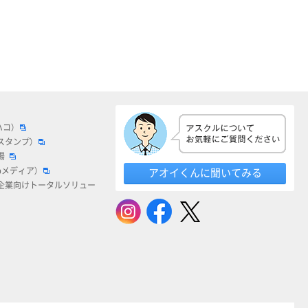
ハコ）
スタンプ）
場
bメディア）
アオイくんに聞いてみる
企業向けトータルソリュー