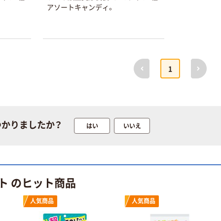
アソートキャンディ。
ブ 薄手 粉な
いマスク
し（パウダーフ
￥298~
￥458~
（税込）
（税込）
リー）
本気プライス
前へ
次へ
ペーパータオル
1
小判・シングル
再生紙 200枚
FSC認証紙 アス
￥143~
（税込）
クルオリジナル
つかりましたか？
はい
いいえ
本気プライス
嬬恋銘水 ナチュ
ラルミネラルウ
ォーター 500ml
キャップシール
￥1,037~
ト のヒット商品
付き／2Lラベル
（税込）
レス 10本
人気商品
人気商品
本気プライス