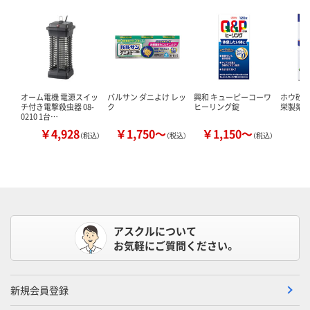
オーム電機 電源スイッ
バルサン ダニよけ レッ
興和 キューピーコーワ
ホウ砂（結
チ付き電撃殺虫器 08-
ク
ヒーリング錠
栄製薬 
0210 1台…
￥4,928
￥1,750～
￥1,150～
￥
（税込）
（税込）
（税込）
アスクルについて
お気軽にご質問ください。
新規会員登録