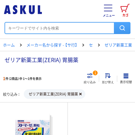
カゴ
メニュー
ホーム
メーカー名から探す - 【サ行】
セ
ゼリア新薬工業
ゼリア新薬工業(ZERIA) 胃腸薬
1
1
件（2商品）中 1～1件を表示
表示切替
絞り込み
並び替え
ゼリア新薬工業(ZERIA) 胃腸薬
絞り込み