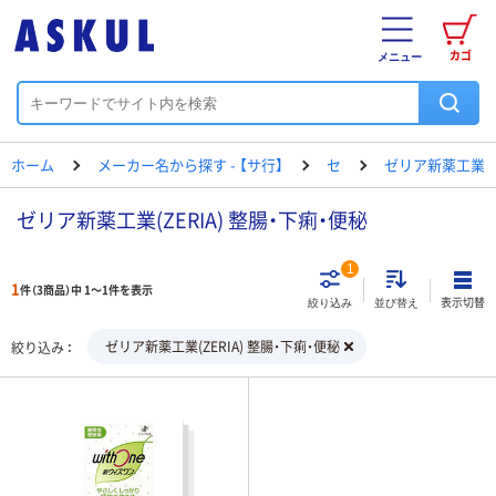
カゴ
メニュー
ホーム
メーカー名から探す - 【サ行】
セ
ゼリア新薬工業
ゼリア新薬工業(ZERIA) 整腸・下痢・便秘
1
1
件（3商品）中 1～1件を表示
表示切替
絞り込み
並び替え
ゼリア新薬工業(ZERIA) 整腸・下痢・便秘
絞り込み