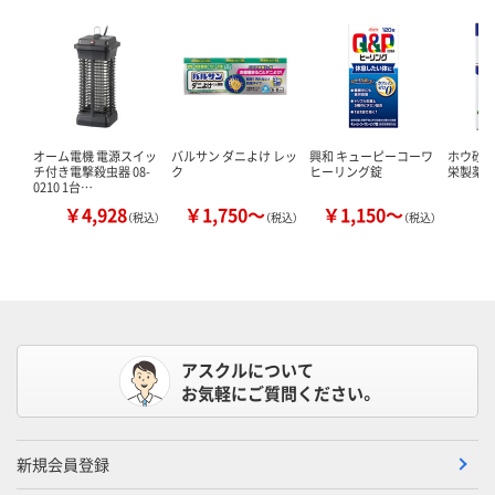
オーム電機 電源スイッ
バルサン ダニよけ レッ
興和 キューピーコーワ
ホウ砂（結
チ付き電撃殺虫器 08-
ク
ヒーリング錠
栄製薬 
0210 1台…
￥4,928
￥1,750～
￥1,150～
￥
（税込）
（税込）
（税込）
アスクルについて
お気軽にご質問ください。
新規会員登録