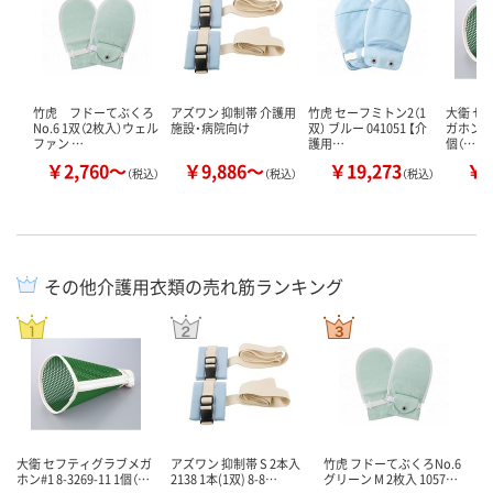
竹虎 フドーてぶくろ
アズワン 抑制帯 介護用
竹虎 セーフミトン2（1
大衛 セ
No.6 1双（2枚入）ウェル
施設・病院向け
双） ブルー 041051 【介
ガホン#1 
ファン …
護用…
個（…
￥2,760～
￥9,886～
￥19,273
￥1
（税込）
（税込）
（税込）
その他介護用衣類の売れ筋ランキング
大衛 セフティグラブメガ
アズワン 抑制帯 S 2本入
竹虎 フドーてぶくろNo.6
ホン#1 8-3269-11 1個（…
2138 1本(1双) 8-8…
グリーン M 2枚入 1057…