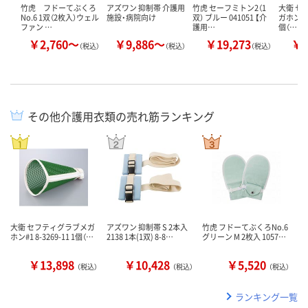
竹虎 フドーてぶくろ
アズワン 抑制帯 介護用
竹虎 セーフミトン2（1
大衛 セ
No.6 1双（2枚入）ウェル
施設・病院向け
双） ブルー 041051 【介
ガホン#1 
ファン …
護用…
個（…
￥2,760～
￥9,886～
￥19,273
￥1
（税込）
（税込）
（税込）
その他介護用衣類の売れ筋ランキング
大衛 セフティグラブメガ
アズワン 抑制帯 S 2本入
竹虎 フドーてぶくろNo.6
ホン#1 8-3269-11 1個（…
2138 1本(1双) 8-8…
グリーン M 2枚入 1057…
￥13,898
￥10,428
￥5,520
（税込）
（税込）
（税込）
ランキング一覧