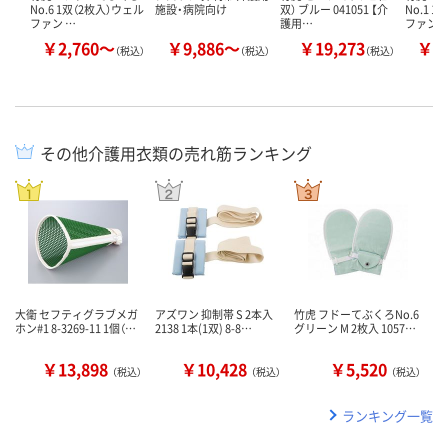
No.6 1双（2枚入）ウェル
施設・病院向け
双） ブルー 041051 【介
No.1 
ファン …
護用…
ファン 
￥2,760～
￥9,886～
￥19,273
￥6
（税込）
（税込）
（税込）
その他介護用衣類の売れ筋ランキング
大衛 セフティグラブメガ
アズワン 抑制帯 S 2本入
竹虎 フドーてぶくろNo.6
ホン#1 8-3269-11 1個（…
2138 1本(1双) 8-8…
グリーン M 2枚入 1057…
￥13,898
￥10,428
￥5,520
（税込）
（税込）
（税込）
ランキング一覧