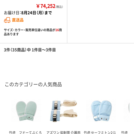
￥74,252
（税込）
お届け日：
8月24日（月）まで
直送品
サイズ・カラー・販売単位違いの商品が
16
商
品あります
3件（35商品）中 1件目～3件目
このカテゴリーの人気商品
竹虎 フドーてぶくろ
アズワン 抑制帯 介護用
竹虎 セーフミトン2（1
竹虎 