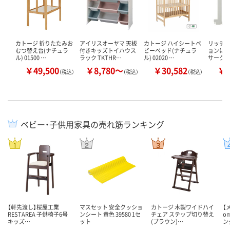
カトージ 折りたたみお
アイリスオーヤマ 天板
カトージ ハイシートベ
リッチェ
むつ替え台(ナチュラ
付きキッズトイハウス
ビーベッド(ナチュラ
ョンに
ル) 01500 …
ラック TKTHR…
ル) 02020 …
サークル 
￥49,500
￥8,780～
￥30,582
￥1
（税込）
（税込）
（税込）
ベビー・子供用家具の売れ筋ランキング
【軒先渡し】桜屋工業
マスセット 安全クッショ
カトージ 木製ワイドハイ
【
RESTAREA 子供椅子6号
ンシート 黄色 39580 1セ
チェア ステップ切り替え
o
キッズ…
ット
(ブラウン)…
ン