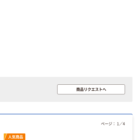
く ふせん 付箋
ラ TEPRA
75×25mm
PRO【純正】テー
プ 白ラベル
￥377~
￥914~
（税込）
（税込）
12mm幅 （黒文
字）
富士フイルム チ
本気プライス
ェキ専用フィル
ニチバン セロテ
ム INSTAX MINI
ープ 大巻
WW2
￥1,580~
￥124~
（税込）
（税込）
本気プライス
本気プライス
アスクル セロハ
商品リクエストへ
トイレットペー
ンテープ
パー シングル
120ｍ 再生紙
￥216~
（税込）
100% 6ロール
￥470~
（税込）
リサイクル100
本気プライス
芯あり FSC認
ページ：
1
／
4
証
アスクル トイ
レのおそうじシ
人気商品