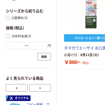
シリーズから絞り込む
口腔専科（3）
価格（税込）
1000円未満（3）
バリエーション一覧へ（2
〜
円
タマガワエーザイ お口
お届け日
8月11日（火）
検索
￥880~
（税込）
よく見られている商品
オリジナル
オリジナル
コピー用紙 ア
ゴミ袋 エコノミ