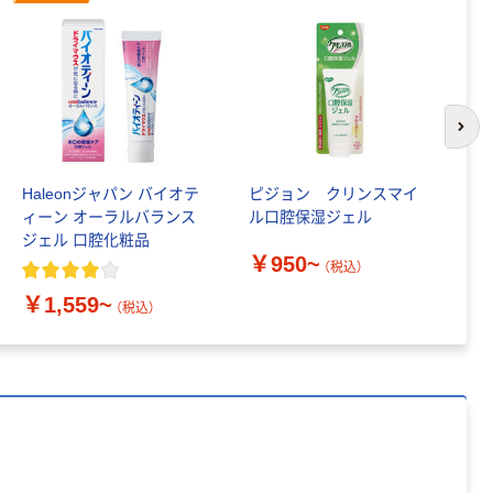
ート 大王製紙
共同企画 トイ
￥330~
（税込）
レクリーナー
トイレシート
オリジナル
本気プライス
アスクル フラッ
次の
トファイル エコ
ノミータイプ
Haleonジャパン バイオテ
ピジョン クリンスマイ
雪
A4タテ(コクヨ
￥115~
（税込）
ィーン オーラルバランス
ル口腔保湿ジェル
レ
製造）
ジェル 口腔化粧品
￥950~
￥
（税込）
￥1,559~
（税込）