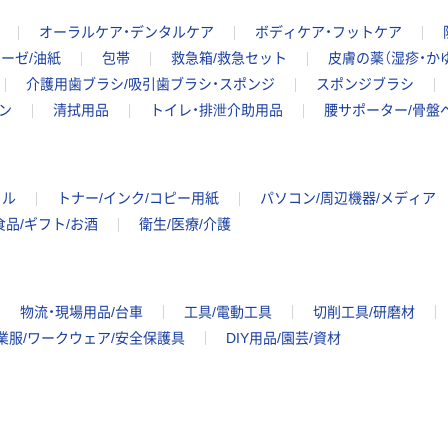
オーラルケア・デンタルケア
ボディケア・フットケア
ーゼ/油紙
包帯
救急箱/救急セット
皮膚の薬（湿疹・かゆ
介護用歯ブラシ/吸引歯ブラシ・スポンジ
スポンジブラシ
ン
清拭用品
トイレ・排泄介助用品
腰サポーター/骨盤
イル
トナー/インク/コピー用紙
パソコン/周辺機器/メディア
食品/ギフト/お酒
衛生/医療/介護
物流・現場用品/台車
工具/電動工具
切削工具/研磨材
業服/ワークウェア/安全保護具
DIY用品/園芸/資材