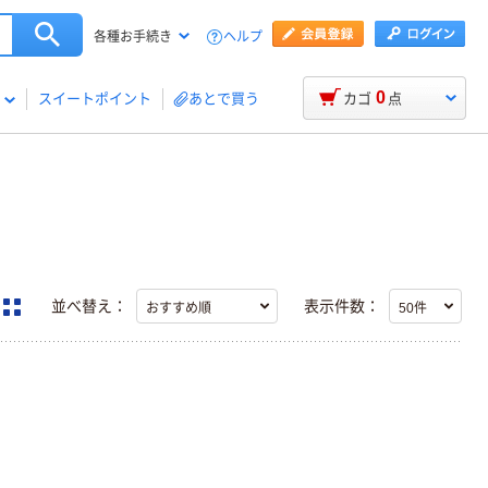
ヘルプ
各種お手続き
0
スイートポイント
あとで買う
カゴ
点
並べ替え：
表示件数：