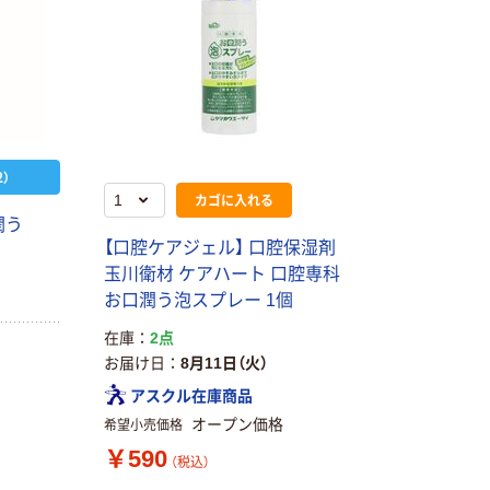
）
カゴに入れる
潤う
【口腔ケアジェル】 口腔保湿剤
玉川衛材 ケアハート 口腔専科
お口潤う泡スプレー 1個
在庫
2点
お届け日
8月11日（火）
アスクル在庫商品
オープン価格
希望小売価格
￥590
本気プライス
オリジナル
（税込）
アスクル はたら
アスクル 「現場