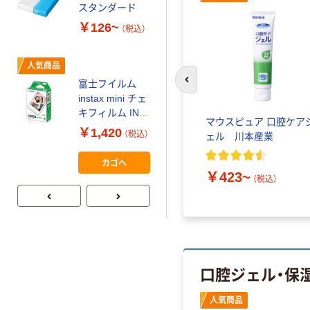
コピー用紙 マ
スタンダード
ルチペーパー
￥126~
（税込）
スーパーエコノ
ミー+
￥149~
（税込）
人気商品
富士フイルム
前のスライドへ
本気プライス
instax mini チェ
【ガムテープ】ア
キフィルム INS
品 オー
デントケア ウエットエイ
マウスピュア 口腔ケア
スクル 現場のチ
MINI JP1 1パッ
￥1,420
（税込）
おいキ
ド
ェル 川本産業
カラ 厚さ
ク（10枚入り）
0.22mm 布テー
￥145~
（税込）
カゴへ
￥348~
プ
（税込）
￥423~
（税込）
口腔ジェル・保
人気商品