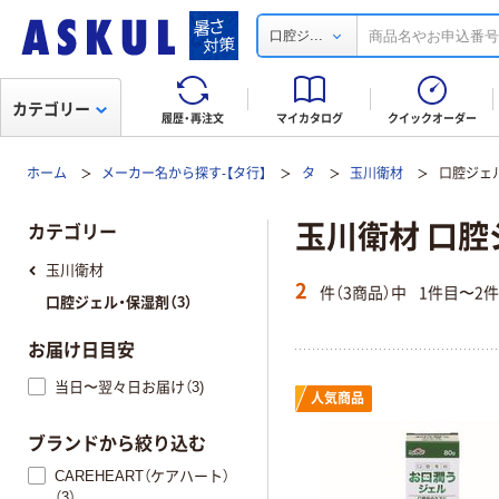
...
口腔ジ
カテゴリー
履歴・再注文
マイカタログ
クイックオーダー
ホーム
メーカー名から探す-【タ行】
タ
玉川衛材
口腔ジェ
玉川衛材 口腔
カテゴリー
玉川衛材
2
件（3商品）中
1件目〜2
口腔ジェル・保湿剤（3）
お届け日目安
当日〜翌々日お届け（3)
人気商品
ブランドから絞り込む
CAREHEART（ケアハート）
（3）