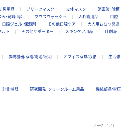
防災用品
プリーツマスク
立体マスク
消毒液・除菌
み・乾燥 等）
マウスウォッシュ
入れ歯用品
口腔
口腔ジェル・保湿剤
その他口腔ケア
大人用おむつ関連
ベルト
その他サポーター
スキンケア用品
絆創膏
事務機器/家電/電池/照明
オフィス家具/収納
生活雑
計測機器
研究開発・クリーンルーム用品
機械部品/空圧
ページ：
1
／
1