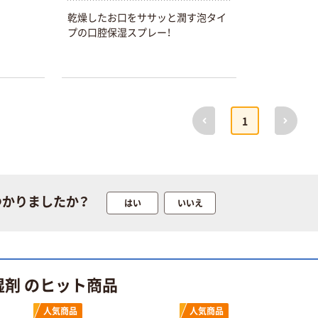
く ふせん
のチカラ」 養生
乾燥したお口をササッと潤す泡タイ
50×15mm
テープ
プの口腔保湿スプレー！
￥386~
￥358~
（税込）
（税込）
本気プライス
オリジナル
トイレットペー
サントリー 伊右
前へ
次へ
1
パー ダブル60
衛門 「お茶、どう
ｍ 再生紙
ぞ。」 緑茶
100% 6ロール
￥460~
￥528~
（税込）
（税込）
リサイクル100
芯あり FSC認
証
オリジナル
オリジナル
つかりましたか？
はい
いいえ
乾電池 単4
アスクル プラス
形 アルカリ乾
チックグローブ
電池 北欧パッ
粉なし（パウダ
ケージ アスク
ーフリー）
￥140~
￥398~
（税込）
（税込）
ルオリジナル
湿剤 のヒット商品
富士フイルム
オリジナル
人気商品
人気商品
instax mini13