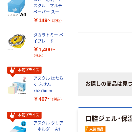
スクル マルチ
ータイプ 乳白半
ペーパー スーパ
透明 高密度タイ
ーホワイト+
プ 詰替用 バイ
￥149~
￥616~
（税込）
（税込）
オマス素材10％
配合
タカラトミー ベ
オリジナル
イブレード
乾電池 単3
￥1,400~
形 アルカリ乾
（税込）
電池 北欧パッ
ケージ アスク
￥140~
（税込）
ルオリジナル
本気プライス
アスクル はたら
本気プライス
お探しの商品は見
く ふせん
ティッシュペー
75×75mm
パー ボックス
￥407~
（税込）
150組 5箱入 ア
スクル スマート
￥328~
（税込）
コンパクト ビ
本気プライス
口腔ジェル・保
ビッド PEFC認
アスクル クリア
証
オリジナル
ーホルダー A4
人気商品