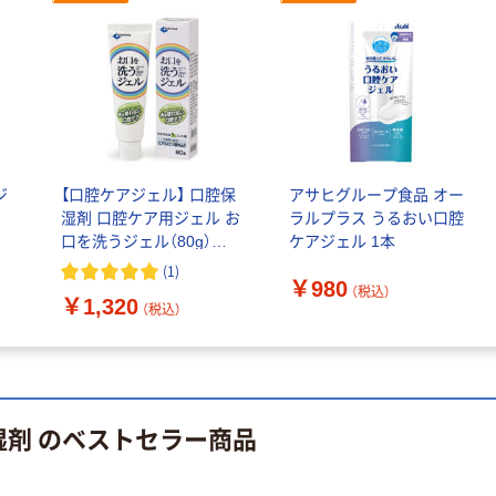
アスクルオリジ
INS MINI 13
ナル ラミネー
￥12,100~
トフィルム A4
（税込）
サイズ
￥458~
（税込）
100μ（ミクロン）
本気プライス
本気プライス
大塚製薬工場
ペーパータオル
経口補水液 オー
ジ
【口腔ケアジェル】 口腔保
アサヒグループ食品 オー
中判 再生紙
エスワン（OS-1）
湿剤 口腔ケア用ジェル お
ラルプラス うるおい口腔
100％ 200枚
￥159~
（税込）
口を洗うジェル（80g）
ケアジェル 1本
FSC認証 シング
￥149~
（税込）
OG80 1本 日本歯科薬品
ル 大王製紙共同
(
1
)
￥980
企画 オリジナル
（税込）
￥1,320
（税込）
湿剤 のベストセラー商品