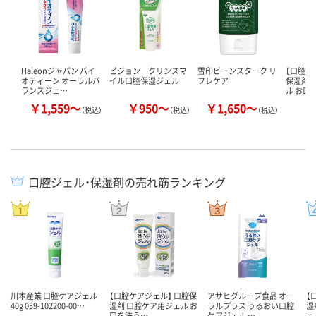
Haleonジャパン バイ
ピジョン クリンスマ
雪印ビーンスターク リ
【口腔ケ
オティーン オーラルバ
イル口腔保湿ジェル
フレケア
保湿剤 
ランスジェ…
ル お口
￥1,559～
￥950～
￥1,650～
￥
（税込）
（税込）
（税込）
口腔ジェル・保湿剤の売れ筋ランキング
川本産業 口腔ケアジェル
【口腔ケアジェル】 口腔保
アサヒグループ食品 オー
【
40g 039-102200-00…
湿剤 口腔ケア用ジェル お
ラルプラス うるおい口腔
湿
口を洗う…
ケアジェル …
ェ