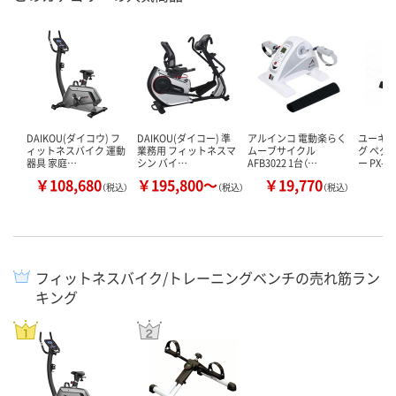
DAIKOU(ダイコウ) フ
DAIKOU(ダイコー) 準
アルインコ 電動楽らく
ユーキ・
ィットネスバイク 運動
業務用 フィットネスマ
ムーブサイクル
グ ペダ
器具 家庭…
シン バイ…
AFB3022 1台（…
ー PX-o
￥108,680
￥195,800～
￥19,770
￥
（税込）
（税込）
（税込）
フィットネスバイク/トレーニングベンチの売れ筋ラン
キング