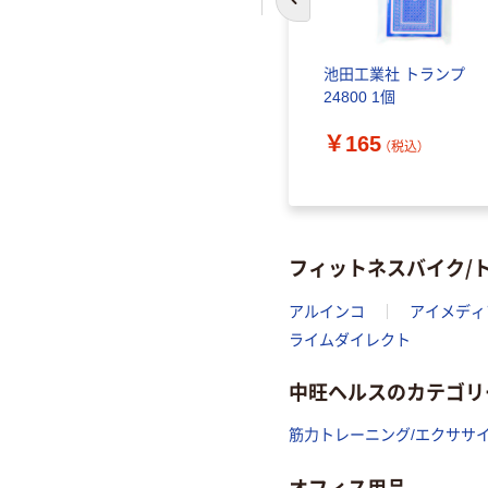
前のスライドへ
ンポリン
池田工業社 トランプ
24800 1個
￥165
）
（税込）
フィットネスバイク/
アルインコ
アイメディ
ライムダイレクト
中旺ヘルスのカテゴリ
筋力トレーニング/エクササ
オフィス用品