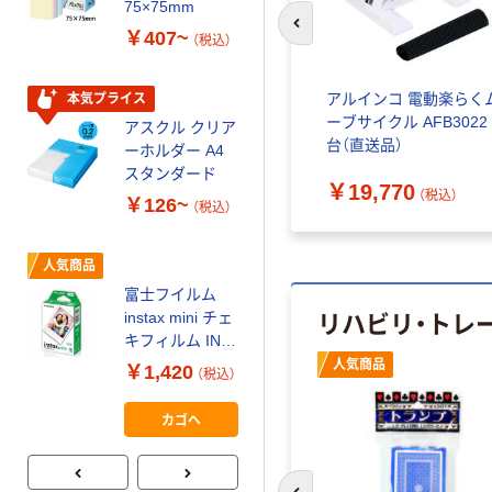
ティッシュペー
75×75mm
パー ボックス
前のスライドへ
￥407~
（税込）
150組 5箱入 ア
スクル スマート
￥328~
（税込）
コンパクト ビ
ク） トレ
ヤマトヒューマン マルチ
アルインコ 電動楽らく
本気プライス
ビッド PEFC認
ホームトレーナー YMHT-
ーブサイクル AFB3022 
アスクル クリア
証
オリジナル
250 1個 7-1175-01（直送
台（直送品）
ーホルダー A4
品）
コピー用紙 マ
（税込）
スタンダード
￥58,520
￥19,770
ルチペーパー
（税込）
（税込）
￥126~
（税込）
スーパーエコノ
ミー+
￥149~
（税込）
人気商品
富士フイルム
本気プライス
リハビリ・トレ
instax mini チェ
アスクル はたら
キフィルム INS
く ふせん
MINI JP1 1パッ
人気商品
￥1,420
（税込）
50×15mm
ク（10枚入り）
￥386~
（税込）
カゴへ