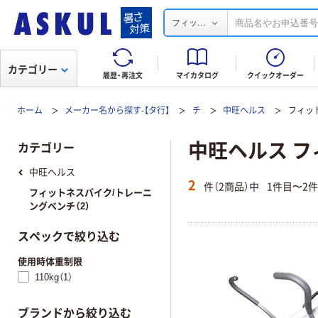
...
フィッ
カテゴリー
履歴・再注文
マイカタログ
クイックオーダー
ホーム
メーカー名から探す-【タ行】
チ
中旺ヘルス
フィッ
中旺ヘルス 
カテゴリー
中旺ヘルス
2
件（2商品）中
1件目〜2
フィットネスバイク/トレーニ
ングベンチ（2）
スペックで絞り込む
使用時体重制限
110kg（1）
ブランドから絞り込む