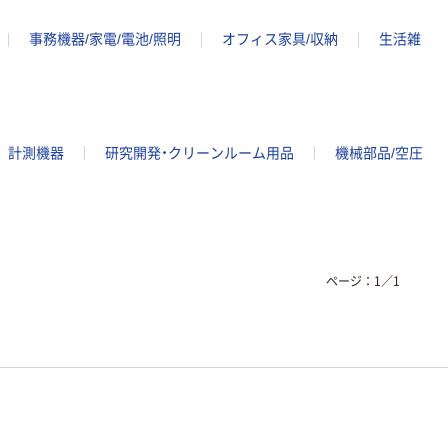
事務機器/家電/電池/照明
オフィス家具/収納
生活雑
計測機器
研究開発・クリーンルーム用品
機械部品/空圧
ページ：
1
／
1