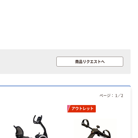
本気プライス
本気プライス
アスクル はたら
キングジム テプ
く ふせん 付箋
ラ TEPRA
75×25mm
PRO【純正】テー
商品リクエストへ
プ 白ラベル
￥377~
￥914~
（税込）
（税込）
12mm幅 （黒文
字）
富士フイルム
富士フイルム チ
instax mini13
ェキ専用フィル
INS MINI 13
ム INSTAX MINI
ページ：
1
／
2
WW2
￥12,100~
￥1,580~
アウトレット
（税込）
（税込）
本気プライス
本気プライス
アスクル セロハ
トイレットペー