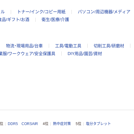
イル
トナー/インク/コピー用紙
パソコン/周辺機器/メディア
食品/ギフト/お酒
衛生/医療/介護
物流・現場用品/台車
工具/電動工具
切削工具/研磨材
業服/ワークウェア/安全保護具
DIY用品/園芸/資材
3位
DDR5 CORSAIR
4位
熱中症対策
5位
塩分タブレット