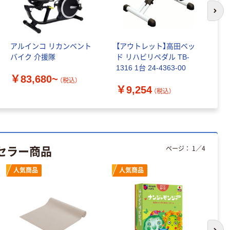
ンテープ
パー シングル
120ｍ 再生紙
次の
￥216~
（税込）
100% 6ロール
￥470~
（税込）
リサイクル100
アルインコ リカンベント
【アウトレット】高田ベッ
レ
芯あり FSC認
本気プライス
バイク 介援隊
ド リハビリペダル TB-
幅
証
アスクル トイ
1316 1台 24-4363-00
座
レのおそうじシ
￥83,680~
TB
（税込）
ート 大王製紙
￥9,254
￥
（税込）
共同企画 トイ
￥330~
（税込）
レクリーナー
トイレシート
オリジナル
本気プライス
アスクル フラッ
セラー商品
ページ：
1
／
4
トファイル エコ
ノミータイプ
A4タテ(コクヨ
人気商品
人気商品
￥115~
（税込）
製造）