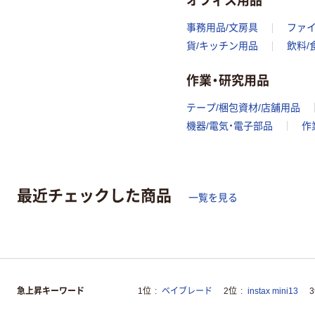
事務用品/文房具
ファ
貨/キッチン用品
飲料/
作業・研究用品
テープ/梱包資材/店舗用品
機器/電気・電子部品
作
最近チェックした商品
一覧を見る
急上昇キーワード
1位
ベイブレード
2位
instax mini13