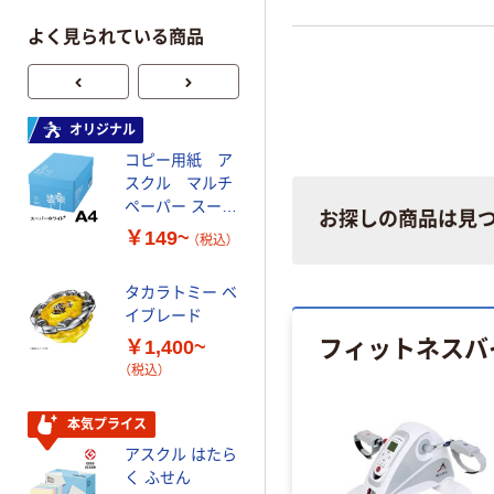
よく見られている商品
オリジナル
オリジナル
コピー用紙 ア
ゴミ袋 エコノミ
スクル マルチ
ータイプ 乳白半
ペーパー スーパ
透明 高密度タイ
お探しの商品は見
ーホワイト+
プ 詰替用 バイ
￥149~
￥616~
（税込）
（税込）
オマス素材10％
配合
タカラトミー ベ
オリジナル
イブレード
乾電池 単3
フィットネスバ
￥1,400~
形 アルカリ乾
（税込）
電池 北欧パッ
ケージ アスク
￥140~
（税込）
ルオリジナル
本気プライス
アスクル はたら
本気プライス
く ふせん