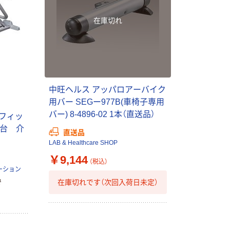
在庫切れ
中旺ヘルス アッパロアーバイク
用バー SEGー977B(車椅子専用
バー) 8-4896-02 1本（直送品）
・フィッ
1台 介
直送品
LAB & Healthcare SHOP
￥9,144
（税込）
ーション
在庫切れです（次回入荷日未定）
で