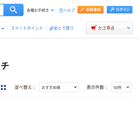
ヘルプ
各種お手続き
0
スイートポイント
あとで買う
カゴ
点
ンチ
並べ替え：
表示件数：