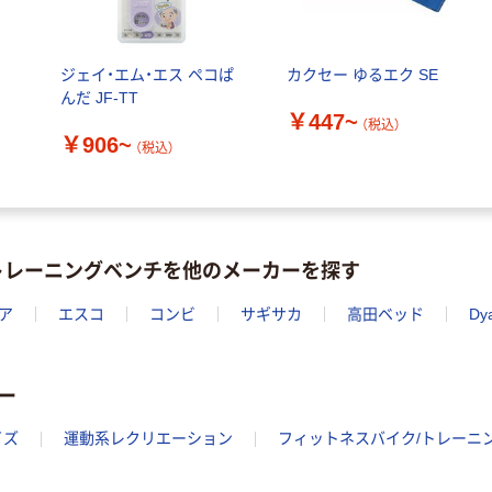
ジェイ・エム・エス ペコぱ
カクセー ゆるエク SE
んだ JF-TT
￥447~
（税込）
￥906~
（税込）
トレーニングベンチを他のメーカーを探す
ア
エスコ
コンビ
サギサカ
高田ベッド
Dya
ー
イズ
運動系レクリエーション
フィットネスバイク/トレーニ