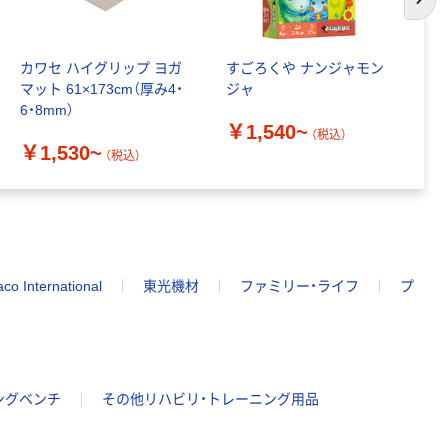
次の
カワセ ハイグリップ ヨガ
すごろくや ナンジャモン
D
マット 61×173cm（厚み4・
ジャ
ド
6・8mm）
￥1,540~
￥
（税込）
￥1,530~
（税込）
co International
東光機材
ファミリー・ライフ
プ
ングベンチ
その他リハビリ・トレーニング用品