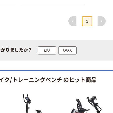
前へ
次へ
1
本気プライス
オリジナル
【ガムテープ】ア
アスクル 「現場
スクル 現場のチ
のチカラ」 養生
カラ 厚さ
テープ
つかりましたか？
はい
いいえ
0.22mm 布テー
￥145~
￥358~
（税込）
（税込）
プ
本気プライス
オリジナル
トイレットペー
サントリー 伊右
イク/トレーニングベンチ のヒット商品
パー ダブル60
衛門 「お茶、どう
ｍ 再生紙
ぞ。」 緑茶
100% 6ロール
￥460~
￥528~
（税込）
（税込）
リサイクル100
芯あり FSC認
証
オリジナル
オリジナル