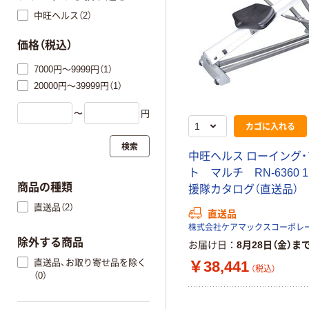
中旺ヘルス（2）
価格（税込）
7000円～9999円（1）
20000円～39999円（1）
〜
円
カゴに入れる
検索
中旺ヘルス ローイング
ト マルチ RN-6360 
商品の種類
援隊カタログ（直送品）
直送品（2）
直送品
株式会社ケアマックスコーポレ
除外する商品
お届け日
8月28日（金）ま
直送品、お取り寄せ品を除く
￥38,441
（税込）
（0）