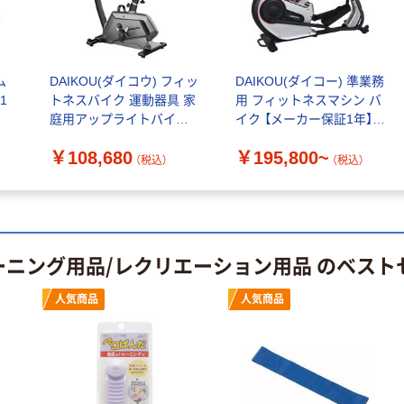
乾電池 単4
アスクル プラス
形 アルカリ乾
チックグローブ
電池 北欧パッ
粉なし（パウダ
ケージ アスク
ーフリー）
￥140~
￥398~
（税込）
（税込）
ルオリジナル
ム
DAIKOU(ダイコウ) フィッ
DAIKOU(ダイコー) 準業務
1
トネスバイク 運動器具 家
用 フィットネスマシン バ
オリジナル
本気プライス
庭用アップライトバイク
イク 【メーカー保証1年】
DKB30 1台（直送品）
DK
アスクルオリジ
ニチバン セロテ
￥108,680
￥195,800~
ナル ラミネー
ープ 大巻
（税込）
（税込）
トフィルム A4
￥124~
（税込）
サイズ
￥458~
（税込）
100μ（ミクロン）
本気プライス
本気プライス
大塚製薬工場
ーニング用品/レクリエーション用品 のベスト
ペーパータオル
経口補水液 オー
中判 再生紙
エスワン（OS-1）
人気商品
人気商品
100％ 200枚
￥159~
（税込）
FSC認証 シング
￥149~
（税込）
ル 大王製紙共同
企画 オリジナル