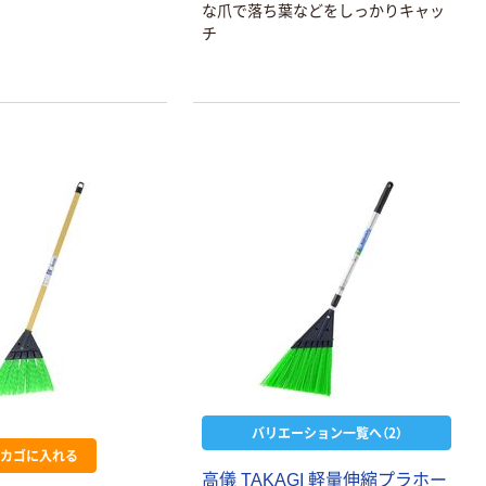
な爪で落ち葉などをしっかりキャッ
チ
オリジナル
オリジナル
アスクルオリジ
コピー用紙 ア
ナル ラミネー
スクル マルチ
トフィルム A4
ペーパー スーパ
サイズ
ーホワイト+
￥458~
￥149~
（税込）
（税込）
100μ（ミクロン）
バリエーション一覧へ（2）
オリジナル
カゴに入れる
アスクル プラス
高儀 TAKAGI 軽量伸縮プラホー