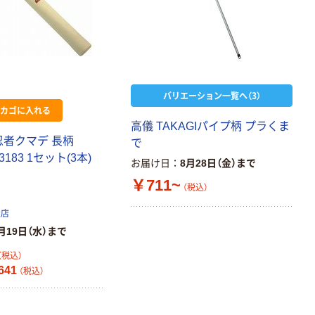
パー ダブル60
ｍ 再生紙
100% 6ロール
￥460~
（税込）
リサイクル100
芯あり FSC認
証
バリエーション一覧へ（3）
カゴに入れる
高儀 TAKAGIパイプ柄 プラくま
忍者クマデ 長柄
で
33183 1セット(3本)
お届け日
8月28日（金）まで
￥711~
（税込）
扱店
月19日（水）まで
（税込）
641
（税込）