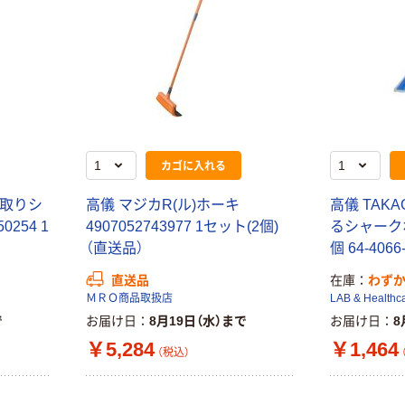
カゴに入れる
ミ取りシ
高儀 マジカR(ル)ホーキ
高儀 TAK
254 1
4907052743977 1セット(2個)
るシャークホー
（直送品）
個 64-406
直送品
在庫
わず
ＭＲＯ商品取扱店
LAB & Healthc
で
お届け日
8月19日（水）まで
お届け日
8
￥5,284
￥1,464
（税込）