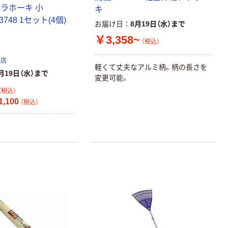
チックグローブ
トラホーキ 小
キ
粉なし（パウダ
43748 1セット(4個)
お届け日
8月19日（水）まで
ーフリー）
￥398~
（税込）
￥3,358~
（税込）
本気プライス
扱店
軽くて丈夫なアルミ柄。柄の長さを
アスクル クリア
月19日（水）まで
変更可能。
ーホルダー A4
（税込）
スタンダード
,100
（税込）
￥126~
（税込）
本気プライス
ティッシュペー
パー ボックス
150組 5箱入 ア
スクル スマート
￥328~
（税込）
コンパクト ビ
ビッド PEFC認
証
本気プライス
トイレットペー