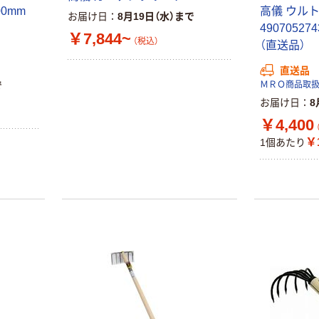
水 ミネラルウォ
ファーストレイ
0mm
高儀 ウル
お届け日
8月19日（水）まで
ーター ペットボ
ト ニトリルグ
49070527
￥7,844~
トル
ローブ ブル
￥686~
（税込）
￥698~
（直送品）
（税込）
（税込）
ー 粉なし（パ
ウダーフリー）
直送品
本気プライス
本気プライス
で
ＭＲＯ商品取
ファーストレイ
ペーパータオル
お届け日
8
ト ホワイト紙コ
小判・シングル
￥4,400
ップ
再生紙 200枚
￥1
1個あたり
FSC認証紙 アス
￥374~
￥143~
（税込）
（税込）
クルオリジナル
本気プライス
本気プライス
蛍光オプテック
ティッシュペー
ス1(アスクル限
パー ボックス
定モデル) 蛍光
モカ 200組 5個
ペン ゼブラ
アスクル オリジ
￥52~
￥428~
（税込）
（税込）
ナルティッシュ
PEFC認証
オリジナル
本気プライス
スズラン 酒精綿
アスクル トイ