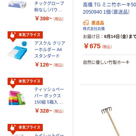
チックグローブ
ルチペーパー
高儀 TG ミニ竹ホーキ50
粉なし（パウダ
スーパーエコノ
2050940 1個（直送品）
ーフリー）
ミー+
￥398~
￥149~
（税込）
（税込）
直送品
株式会社髙儀
本気プライス
本気プライス
お届け日
8月14日（金）ま
アスクル クリア
アスクル 耳にや
￥675
（税込）
ーホルダー A4
さしい やわらか
スタンダード
いマスク
自然に優しい竹製ホーキ
￥126~
￥458~
（税込）
（税込）
本気プライス
期間限定価格
ティッシュペー
アスクル プラ
パー ボックス
スチックグロー
150組 5箱入 ア
ブ 薄手 粉な
スクル スマート
し（パウダーフ
￥328~
￥298~
（税込）
（税込）
コンパクト ビ
リー）
ビッド PEFC認
証
本気プライス
本気プライス
トイレットペー
嬬恋銘水 ナチュ