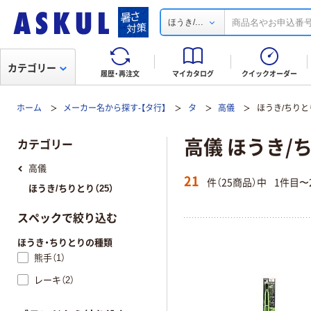
...
ほうき/
カテゴリー
履歴・再注文
マイカタログ
クイックオーダー
ホーム
メーカー名から探す-【タ行】
タ
高儀
ほうき/ちりと
高儀 ほうき/
カテゴリー
高儀
21
件（25商品）中
1件目〜
ほうき/ちりとり（25）
スペックで絞り込む
ほうき・ちりとりの種類
熊手（1）
レーキ（2）