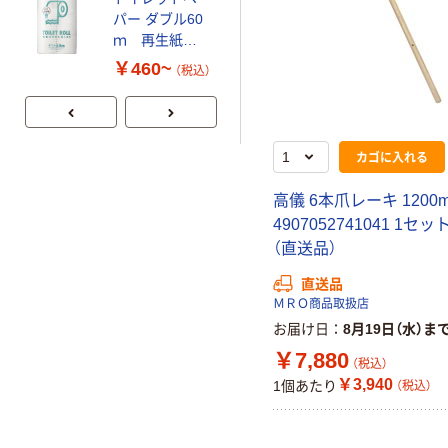
パー ダブル60
ラルミネラルウ
ｍ 再生紙
ォーター 500ml
100% 6ロール
キャップシール
￥460~
￥1,037~
（税込）
リサイクル100
付き／2Lラベル
（税込）
芯あり FSC認
レス 10本
証
カゴに入れる
高儀 6本爪レーキ 1200
4907052741041 1セット
（直送品）
直送品
ＭＲＯ商品取扱店
お届け日
8月19日（水）ま
￥7,880
（税込）
￥3,940
1個あたり
（税込）