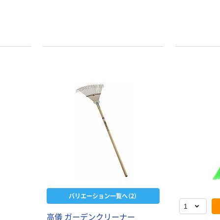
本気プライス
オリジナル
トイレットペー
【アスクル限定】
パー シングル
ファーストレイ
120ｍ 再生紙
ト ニトリルグ
100% 6ロール
ローブ ホワイ
￥470~
￥698~
（税込）
（税込）
リサイクル100
ト 粉なし（パ
芯あり FSC認
ウダーフリー）
バリエーション一覧へ（2）
証
人気商品
オリジナル
サントリー 天然
【アスクル限定】
高儀 ガーデンクリーナー