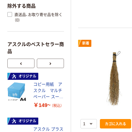
除外する商品
直送品、お取り寄せ品を除く
（0）
新着
アスクルのベストセラー商
品
オリジナル
本気プライス
コピー用紙 ア
ペーパータオル
スクル マルチ
中判 再生紙
ペーパー スーパ
100％ 200枚
ーホワイト+
FSC認証 シング
￥149~
￥149~
（税込）
（税込）
ル 大王製紙共同
企画 オリジナル
オリジナル
オリジナル
カゴに入れる
アスクル プラス
コピー用紙 マ