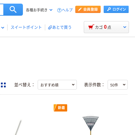
ヘルプ
各種お手続き
0
スイートポイント
あとで買う
カゴ
点
並べ替え：
表示件数：
新着