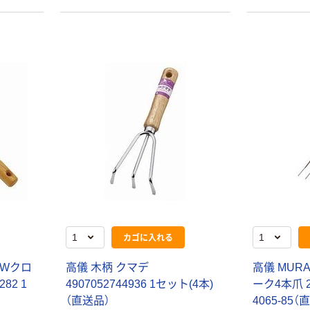
カゴに入れる
デWクロ
高儀 木柄 クマデ
高儀 MUR
82 1
4907052744936 1セット(4本)
ーク4本爪 20
（直送品）
4065-85（