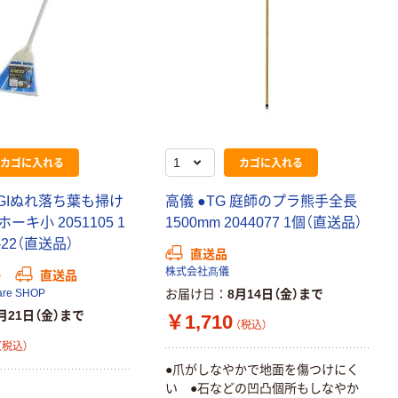
カゴに入れる
カゴに入れる
AGIぬれ落ち葉も掃け
高儀 ●TG 庭師のプラ熊手全長
キ小 2051105 1
1500mm 2044077 1個（直送品）
6-22（直送品）
直送品
株式会社髙儀
か
直送品
are SHOP
お届け日
8月14日（金）まで
月21日（金）まで
￥1,710
（税込）
（税込）
●爪がしなやかで地面を傷つけにく
い ●石などの凹凸個所もしなやか