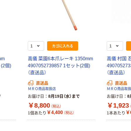
G バルクタイプ
レのおそうじシ
指定医薬部外品
ート 大王製紙
共同企画 トイ
￥140~
￥330~
（税込）
（税込）
レクリーナー
トイレシート
オリジナル
カゴに入れる
mm
高儀 菜園6本爪レーキ 1350mm
高儀 村国 
(2個)
4907052739857 1セット(2個)
49070527
（直送品）
（直送品）
直送品
直送品
ＭＲＯ商品取扱店
ＭＲＯ商品取
で
お届け日
8月19日（水）まで
お届け日
8
￥8,800
￥1,923
（税込）
￥4,400
￥
1個あたり
1本あたり
（税込）