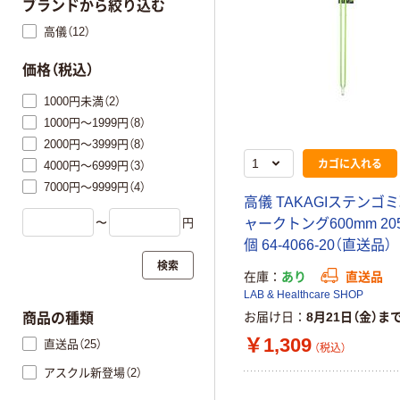
ブランドから絞り込む
高儀（12）
価格（税込）
1000円未満（2）
1000円～1999円（8）
2000円～3999円（8）
カゴに入れる
4000円～6999円（3）
7000円～9999円（4）
高儀 TAKAGIステンゴ
〜
円
ャークトング600mm 2050
個 64-4066-20（直送品）
検索
在庫
あり
直送品
LAB & Healthcare SHOP
お届け日
8月21日（金）ま
商品の種類
￥1,309
直送品（25）
（税込）
アスクル新登場（2）