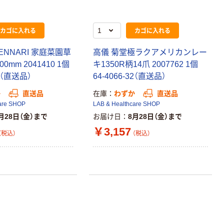
カゴに入れる
カゴに入れる
ENNARI 家庭菜園草
高儀 菊堂極ラクアメリカンレー
0mm 2041410 1個
キ1350R柄14爪 2007762 1個
07（直送品）
64-4066-32（直送品）
か
直送品
在庫
わずか
直送品
are SHOP
LAB & Healthcare SHOP
月28日（金）まで
お届け日
8月28日（金）まで
￥3,157
（税込）
（税込）