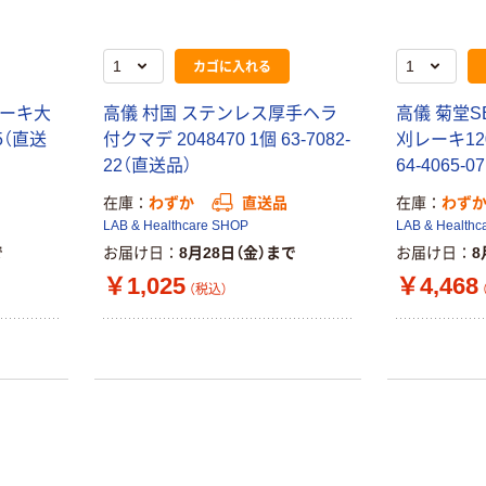
カゴに入れる
ホーキ大
高儀 村国 ステンレス厚手ヘラ
高儀 菊堂S
15（直送
付クマデ 2048470 1個 63-7082-
刈レーキ120
22（直送品）
64-4065-
在庫
わずか
直送品
在庫
わず
LAB & Healthcare SHOP
LAB & Healthc
で
お届け日
8月28日（金）まで
お届け日
8
￥1,025
￥4,468
（税込）