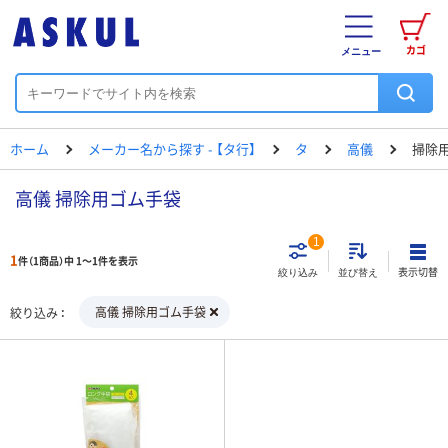
カゴ
メニュー
ホーム
メーカー名から探す - 【タ行】
タ
高儀
掃除
高儀 掃除用ゴム手袋
1
1
件（1商品）中 1～1件を表示
表示切替
絞り込み
並び替え
高儀 掃除用ゴム手袋
絞り込み