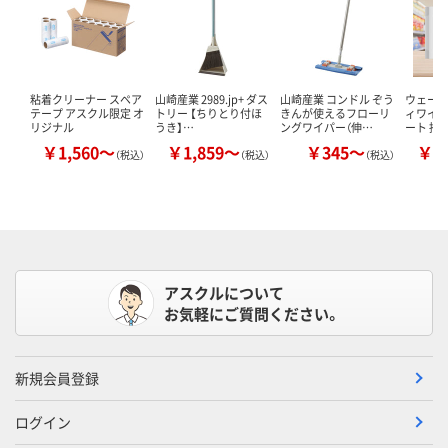
粘着クリーナー スペア
山崎産業 2989.jp+ ダス
山崎産業 コンドル ぞう
ウェーブ
テープ アスクル限定 オ
トリー 【ちりとり付ほ
きんが使えるフローリ
ィワイパ
リジナル
うき】…
ングワイパー（伸…
ート 掃
￥1,560～
￥1,859～
￥345～
￥2
（税込）
（税込）
（税込）
アスクルについて
お気軽にご質問ください。
新規会員登録
ログイン