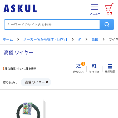
カゴ
メニュー
ホーム
メーカー名から探す - 【タ行】
タ
高儀
ワイ
高儀 ワイヤー
1
1
件（2商品）中 1～1件を表示
表示切替
絞り込み
並び替え
高儀 ワイヤー
絞り込み