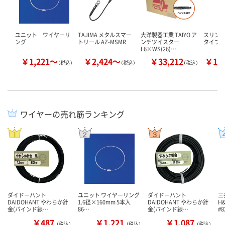
ユニット ワイヤーリ
TAJIMA メタルスマー
大洋製器工業 TAIYO ア
スリング
ング
トリール AZ-MSMR
ンチツイスター
タイプ）
L6×WS(26)…
￥1,221～
￥2,424～
￥33,212
￥17
（税込）
（税込）
（税込）
ワイヤーの売れ筋ランキング
ダイドーハント
ユニット ワイヤーリング
ダイドーハント
三
DAIDOHANT やわらか針
1.6径×160mm 5本入
DAIDOHANT やわらか針
H
金(バインド線…
86…
金(バインド線…
#8
￥487
￥1,221
￥1,087
（税込）
（税込）
（税込）