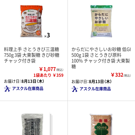
料理上手 さとうきび三温糖
からだにやさしいお砂糖 低GI
750g 3袋 大東製糖 きび砂糖
500g 1袋 さとうきび原料
チャック付き袋
100% チャック付き袋 大東製
糖
￥1,077
（税込）
￥332
1袋あたり ￥359
（税込）
お届け日：
8月13日（木）
お届け日：
8月13日（木）
アスクル在庫商品
アスクル在庫商品