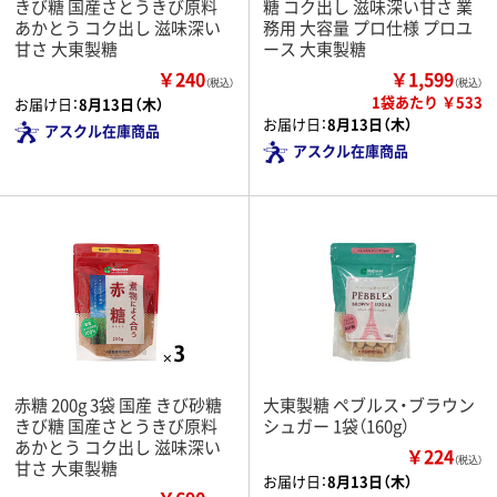
きび糖 国産さとうきび原料
糖 コク出し 滋味深い甘さ 業
あかとう コク出し 滋味深い
務用 大容量 プロ仕様 プロユ
甘さ 大東製糖
ース 大東製糖
￥240
￥1,599
（税込）
（税込）
1袋あたり ￥533
お届け日：
8月13日（木）
お届け日：
8月13日（木）
アスクル在庫商品
アスクル在庫商品
赤糖 200g 3袋 国産 きび砂糖
大東製糖 ペブルス・ブラウン
きび糖 国産さとうきび原料
シュガー 1袋（160g）
あかとう コク出し 滋味深い
￥224
（税込）
甘さ 大東製糖
お届け日：
8月13日（木）