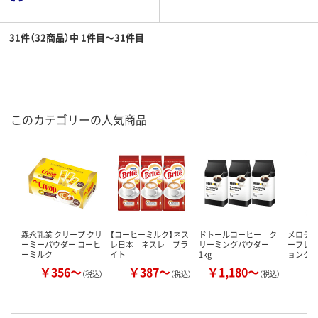
31件（32商品）中 1件目～31件目
このカテゴリーの人気商品
森永乳業 クリープ クリ
【コーヒーミルク】ネス
ドトールコーヒー ク
メロデ
ーミーパウダー コーヒ
レ日本 ネスレ ブラ
リーミングパウダー
ーフレッ
ーミルク
イト
1kg
ョンクリ
￥356～
￥387～
￥1,180～
￥
（税込）
（税込）
（税込）