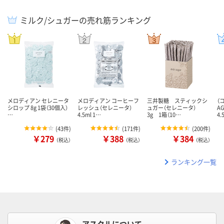
ミルク/シュガーの売れ筋ランキング
メロディアン セレニータ
メロディアン コーヒーフ
三井製糖 スティックシ
（
シロップ 8g 1袋（30個入）
レッシュ（セレニータ）
ュガー（セレニータ）
A
…
4.5ml 1…
3g 1箱（10…
4.
(
43件
)
(
171件
)
(
200件
)
￥279
￥388
￥384
（税込）
（税込）
（税込）
ランキング一覧
アスクルについて