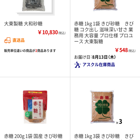
大東製糖 大和砂糖
赤糖 1kg 1袋 きび砂糖 きび
糖 コク出し 滋味深い甘さ 業
￥10,830
（税込）
務用 大容量 プロ仕様 プロユ
直送品
ース 大東製糖
￥548
販売単位違いの商品が
2
商品あります
（税込）
お届け日：
8月13日（木）
アスクル在庫商品
赤糖 200g 1袋 国産 きび砂糖
赤糖 1kg 3袋 きび砂糖 きび