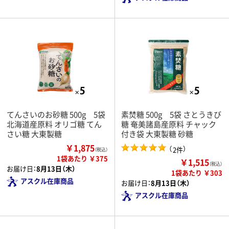
てんさいのお砂糖 500g 5袋
素焚糖 500g 5袋 さとうきび
北海道産原料 オリゴ糖 てん
糖 奄美諸島産原料 チャック
さい糖 大東製糖
付き袋 大東製糖 砂糖
￥1,875
（
）
2件
（税込）
1袋あたり ￥375
￥1,515
（税込）
お届け日：
8月13日（木）
1袋あたり ￥303
アスクル在庫商品
お届け日：
8月13日（木）
アスクル在庫商品