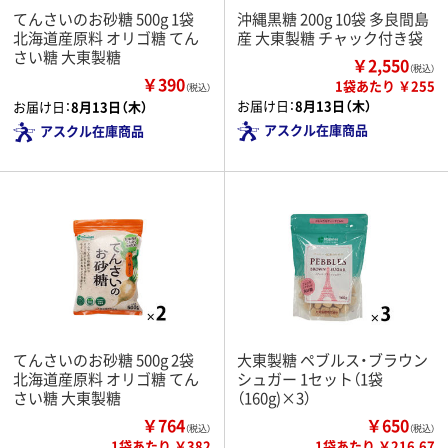
てんさいのお砂糖 500g 1袋
沖縄黒糖 200g 10袋 多良間島
北海道産原料 オリゴ糖 てん
産 大東製糖 チャック付き袋
さい糖 大東製糖
￥2,550
（税込）
￥390
1袋あたり ￥255
（税込）
お届け日：
8月13日（木）
お届け日：
8月13日（木）
アスクル在庫商品
アスクル在庫商品
てんさいのお砂糖 500g 2袋
大東製糖 ペブルス・ブラウン
北海道産原料 オリゴ糖 てん
シュガー 1セット（1袋
さい糖 大東製糖
（160g)×3）
￥764
￥650
（税込）
（税込）
1袋あたり ￥382
1袋あたり ￥216.67