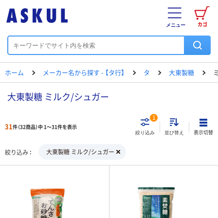
カゴ
メニュー
ホーム
メーカー名から探す - 【タ行】
タ
大東製糖
大東製糖 ミルク/シュガー
1
31
件（32商品）中 1～31件を表示
表示切替
絞り込み
並び替え
大東製糖 ミルク/シュガー
絞り込み