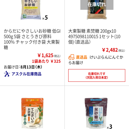
からだにやさしいお砂糖 低GI
大東製糖 素焚糖 200gx10
500g 5袋 さとうきび原料
4975098110015 1セット(10
100% チャック付き袋 大東製
個)（直送品）
糖
￥2,482
（税込）
￥1,625
（税込）
直送品
けいぷらんにんぐか
1袋あたり ￥325
らお届け
お届け日：
8月13日（木）
アスクル在庫商品
在庫切れです
（次回入荷日未定）