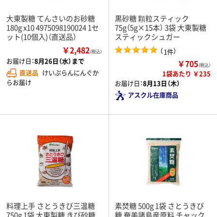
大東製糖 てんさいのお砂糖
黒砂糖 顆粒スティック
180g x10 4975098190024 1セ
75g（5g×15本） 3袋 大東製糖
ット(10個入)（直送品）
スティックシュガー
￥2,482
（
）
1件
（税込）
お届け日：
8月26日（水）まで
￥705
（税込）
直送品
けいぷらんにんぐか
1袋あたり ￥235
らお届け
お届け日：
8月13日（木）
アスクル在庫商品
料理上手 さとうきび三温糖
素焚糖 500g 1袋 さとうきび
750g 1袋 大東製糖 きび砂糖
糖 奄美諸島産原料 チャック