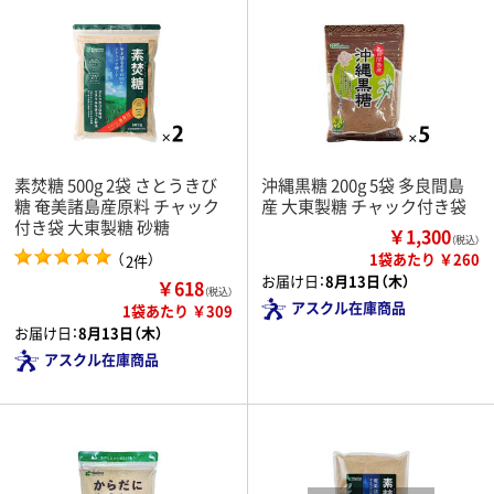
素焚糖 500g 2袋 さとうきび
沖縄黒糖 200g 5袋 多良間島
糖 奄美諸島産原料 チャック
産 大東製糖 チャック付き袋
付き袋 大東製糖 砂糖
￥1,300
（税込）
（
）
1袋あたり ￥260
2件
お届け日：
8月13日（木）
￥618
（税込）
アスクル在庫商品
1袋あたり ￥309
お届け日：
8月13日（木）
アスクル在庫商品