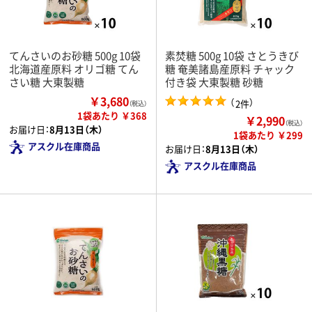
てんさいのお砂糖 500g 10袋
素焚糖 500g 10袋 さとうきび
北海道産原料 オリゴ糖 てん
糖 奄美諸島産原料 チャック
さい糖 大東製糖
付き袋 大東製糖 砂糖
￥3,680
（
）
2件
（税込）
1袋あたり ￥368
￥2,990
（税込）
お届け日：
8月13日（木）
1袋あたり ￥299
アスクル在庫商品
お届け日：
8月13日（木）
アスクル在庫商品