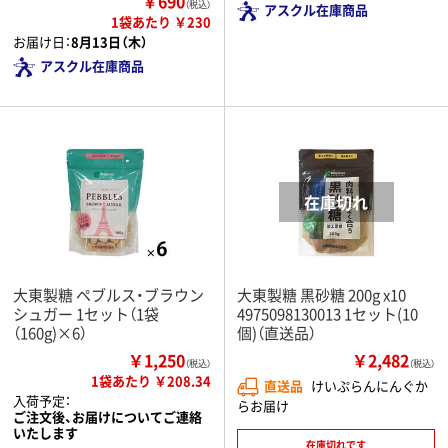
￥690
（税込）
アスクル在庫商品
1袋あたり ￥230
お届け日：
8月13日（木）
アスクル在庫商品
大東製糖 ペブルス・ブラウン
大東製糖 黒砂糖 200g x10
シュガー 1セット（1袋
4975098130013 1セット(10
（160g)×6）
個)（直送品）
￥1,250
￥2,482
（税込）
（税込）
1袋あたり ￥208.34
直送品
けいぷらんにんぐか
入荷予定：
らお届け
ご注文後、お届けについてご連絡
いたします
在庫切れです