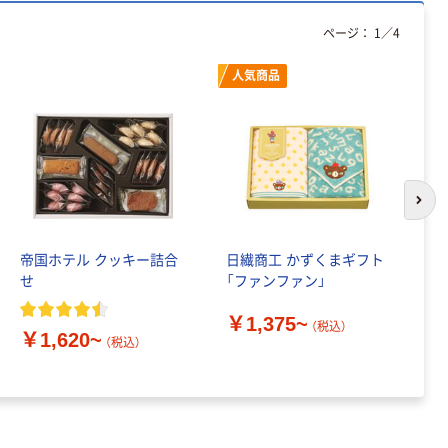
ページ：
1
／
4
人気商品
次の
帝国ホテル クッキー詰合
日繊商工 かずくまギフト
シ
せ
「ファンファン」
グ
品
￥1,375~
（税込）
￥1,620~
￥
（税込）