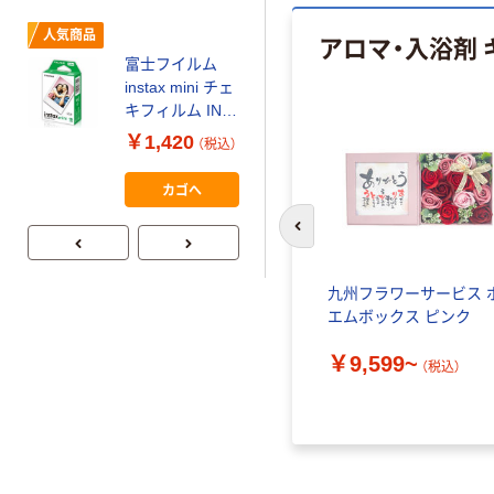
ミー+
￥149~
（税込）
人気商品
アロマ・入浴剤 
富士フイルム
本気プライス
instax mini チェ
【ガムテープ】ア
キフィルム INS
スクル 現場のチ
MINI JP1 1パッ
￥1,420
（税込）
カラ 厚さ
ク（10枚入り）
0.22mm 布テー
￥145~
（税込）
カゴへ
プ
前のスライドへ
ビス ケ
九州フラワーサービス 
エムボックス ピンク
￥9,599~
込）
（税込）