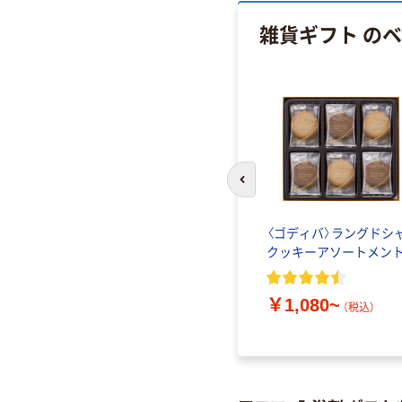
雑貨ギフト の
前のスライドへ
〈ゴディバ〉ラングドシ
クッキーアソートメン
￥1,080~
（税込）