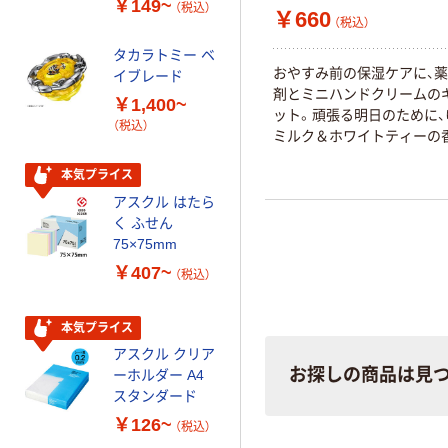
￥149~
￥616~
（税込）
（税込）
￥660
オマス素材10％
（税込）
配合
タカラトミー ベ
オリジナル
おやすみ前の保湿ケアに、
イブレード
乾電池 単3
剤とミニハンドクリームの
￥1,400~
形 アルカリ乾
ット。頑張る明日のために、
（税込）
電池 北欧パッ
ミルク＆ホワイトティーの
ケージ アスク
￥140~
（税込）
ルオリジナル
本気プライス
アスクル はたら
本気プライス
く ふせん
ティッシュペー
75×75mm
パー ボックス
￥407~
（税込）
150組 5箱入 ア
スクル スマート
￥328~
（税込）
コンパクト ビ
本気プライス
ビッド PEFC認
アスクル クリア
証
オリジナル
お探しの商品は見
ーホルダー A4
コピー用紙 マ
スタンダード
ルチペーパー
￥126~
（税込）
スーパーエコノ