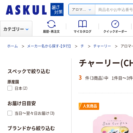
...
アロマ
カテゴリー
履歴・再注文
マイカタログ
クイックオーダー
ホーム
メーカー名から探す-【タ行】
チ
チャーリー
アロマ
チャーリー(CH
スペックで絞り込む
3
件（3商品）中
1件目〜3
原産国
日本（2）
お届け日目安
人気商品
当日〜翌々日お届け（3)
ブランドから絞り込む