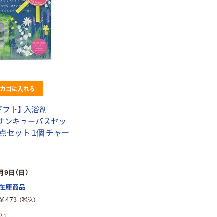
カゴに入れる
フト】 入浴剤
na サンキューバスセッ
2点セット 1個 チャー
月9日（日）
本気プライス
本気プライス
大塚製薬工場
キングジム テプ
在庫商品
経口補水液 オー
ラ TEPRA
￥473
（税込）
エスワン（OS-1）
PRO【純正】テー
プ 白ラベル
込）