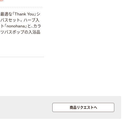
￥159~
￥914~
（税込）
（税込）
12mm幅 （黒文
字）
適な「Thank You」シ
富士フイルム チ
本気プライス
バスセット。ハーブ入
ェキ専用フィル
アスクル セロハ
「nonohana」と、カラ
ム INSTAX MINI
ンテープ
ーツバスポップの入浴品
WW2
￥1,580~
￥216~
（税込）
（税込）
本気プライス
本気プライス
ニチバン セロテ
トイレットペー
ープ 大巻
パー シングル
120ｍ 再生紙
￥124~
（税込）
100% 6ロール
￥470~
（税込）
リサイクル100
本気プライス
芯あり FSC認
証
アスクル トイ
レのおそうじシ
商品リクエストへ
ート 大王製紙
共同企画 トイ
￥330~
（税込）
レクリーナー