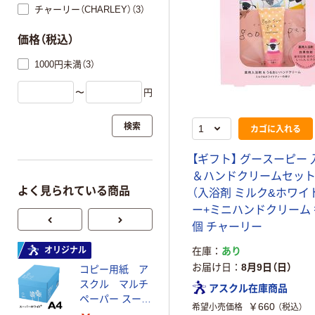
チャーリー（CHARLEY）（3）
価格（税込）
1000円未満（3）
〜
円
検索
カゴに入れる
【ギフト】 グースーピー
＆ハンドクリームセット
よく見られている商品
（入浴剤 ミルク&ホワイ
ー+ミニハンドクリーム 
個 チャーリー
オリジナル
在庫
オリジナル
あり
お届け日
8月9日（日）
コピー用紙 ア
ゴミ袋 エコノミ
スクル マルチ
ータイプ 乳白半
アスクル在庫商品
ペーパー スーパ
透明 高密度タイ
￥660
希望小売価格
（税込）
ーホワイト+
プ 詰替用 バイ