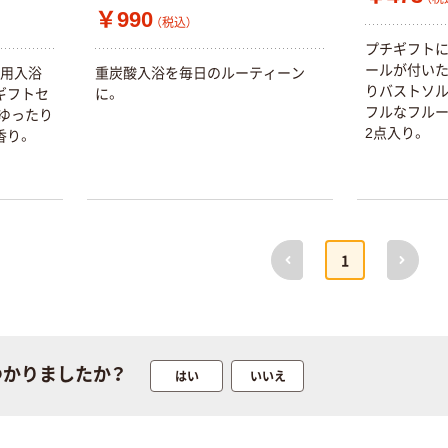
￥460~
￥358~
（税込）
（税込）
￥990
リサイクル100
（税込）
芯あり FSC認
プチギフトに最
証
オリジナル
オリジナル
ールが付いた
薬用入浴
重炭酸入浴を毎日のルーティーン
乾電池 単4
アスクル プラス
りバストソルト
ギフトセ
に。
形 アルカリ乾
チックグローブ
フルなフル
ゆったり
電池 北欧パッ
粉なし（パウダ
2点入り。
香り。
ケージ アスク
ーフリー）
￥140~
￥398~
（税込）
（税込）
ルオリジナル
富士フイルム
オリジナル
instax mini13
アスクルオリジ
INS MINI 13
前へ
次へ
1
ナル ラミネー
￥12,100~
トフィルム A4
（税込）
サイズ
￥458~
（税込）
100μ（ミクロン）
オリジナル
本気プライス
つかりましたか？
サントリー 伊右
はい
いいえ
アスクル はたら
衛門 「お茶、どう
く ふせん
ぞ。」 緑茶
50×15mm
￥528~