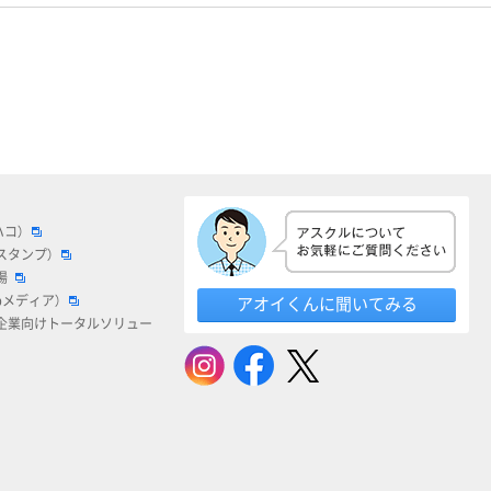
ハコ）
スタンプ）
場
bメディア）
アオイくんに聞いてみる
企業向けトータルソリュー