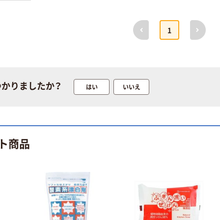
デント クリア除
菌 入れ歯洗浄剤
前へ
次へ
小林製薬
1
￥550~
（税込）
オリジナル
口腔ケアウエッ
トシート 無香料
つかりましたか？
はい
いいえ
ノンアルコール
ふた付 厚手 80
￥318
（税込）
枚入 1個 歯みが
きティッシュ ポ
カゴへ
ップアップ 介護
ト商品
防災 オリジナル
人気商品
松吉医科器械
ホスピタルうが
い受け
￥297~
（税込）