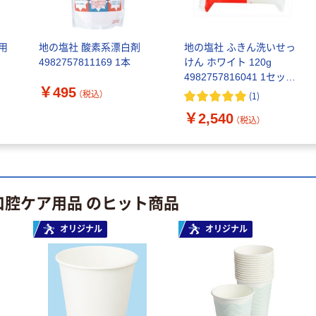
人気商品
伊藤忠リーテイ
用
地の塩社 酸素系漂白剤
地の塩社 ふきん洗いせっ
ルリンク うが
4982757811169 1本
けん ホワイト 120g
い用紙コップ
4982757816041 1セット
3オンス
￥330~
（税込）
￥495
(12個)
（税込）
(
1
)
￥2,540
（税込）
人気商品
【吸引歯ブラシ】
マウスピュア 吸
引歯ブラシ 039-
101090-00 川本
￥250
（税込）
口腔ケア用品 のヒット商品
産業
カゴへ
オリジナル
オリジナル