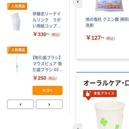
前のスライドへ
人気商品
伊藤忠リーテイ
地の塩社 クエン酸 掃除
ルリンク うが
洗剤
い用紙コップ
3オンス
￥330~
（税込）
￥127~
（税込）
人気商品
【吸引歯ブラシ】
マウスピュア 吸
引歯ブラシ 039-
101090-00 川本
￥250
（税込）
オーラルケア・
産業
カゴへ
本気プライス