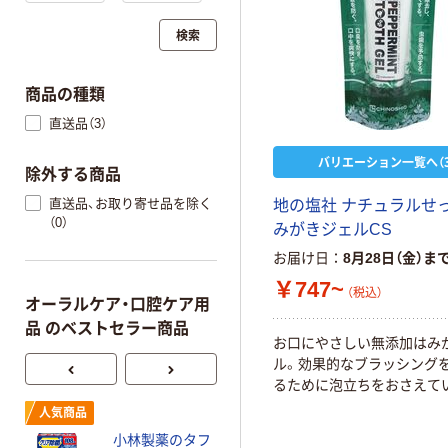
検索
商品の種類
直送品（3）
バリエーション一覧へ（3
除外する商品
直送品、お取り寄せ品を除く
地の塩社 ナチュラルせ
（0）
みがきジェルCS
お届け日
8月28日（金）ま
￥747~
（税込）
オーラルケア・口腔ケア用
品 のベストセラー商品
お口にやさしい無添加はみ
ル。効果的なブラッシング
るために泡立ちをおさえて
人気商品
人気商品
小林製薬のタフ
昭和紙工 口腔