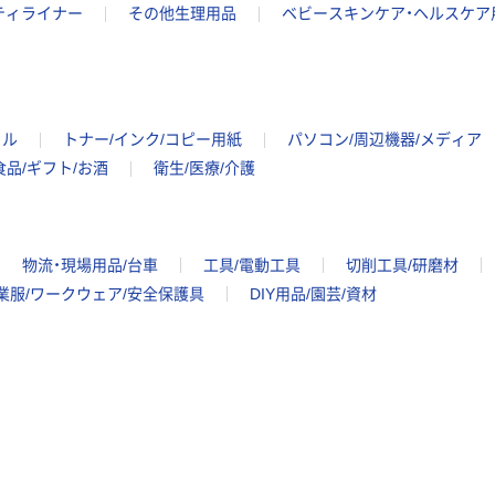
ティライナー
その他生理用品
ベビースキンケア・ヘルスケア
イル
トナー/インク/コピー用紙
パソコン/周辺機器/メディア
食品/ギフト/お酒
衛生/医療/介護
物流・現場用品/台車
工具/電動工具
切削工具/研磨材
業服/ワークウェア/安全保護具
DIY用品/園芸/資材