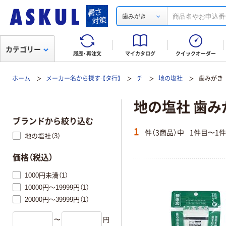
歯みがき
カテゴリー
履歴・再注文
マイカタログ
クイックオーダー
ホーム
メーカー名から探す-【タ行】
チ
地の塩社
歯みがき
地の塩社 歯み
ブランドから絞り込む
1
件（3商品）中
1件目〜1
地の塩社（3）
価格（税込）
1000円未満（1）
10000円～19999円（1）
20000円～39999円（1）
〜
円