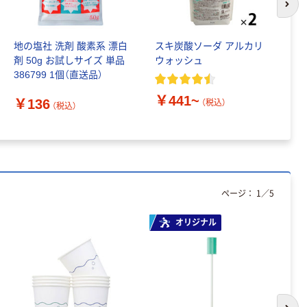
次の
地の塩社 洗剤 酸素系 漂白
スキ炭酸ソーダ アルカリ
ナ
剤 50g お試しサイズ 単品
ウォッシュ
く
386799 1個（直送品）
塩
￥441~
￥136
（税込）
（税込）
￥
ページ：
1
／
5
オリジナル