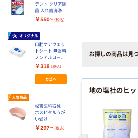
デント クリア除
ケアウェットシ
菌 入れ歯洗浄剤
ート 1個（50枚
小林製薬
入）
￥550~
￥269~
（税込）
（税込）
マウスピュア 口
オリジナル
腔ケアジェル
口腔ケアウエッ
川本産業
トシート 無香料
お探しの商品は見
￥423~
ノンアルコール
（税込）
ふた付 厚手 80
￥318
（税込）
枚入 1個 歯みが
きティッシュ ポ
カゴへ
ップアップ 介護
地の塩社のヒッ
防災 オリジナル
人気商品
松吉医科器械
ホスピタルうが
い受け
￥297~
（税込）