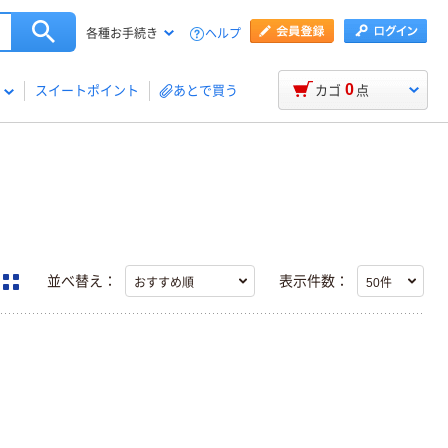
ヘルプ
各種お手続き
0
スイートポイント
あとで買う
カゴ
点
並べ替え：
表示件数：