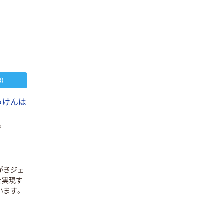
）
っけんは
で
がきジェ
を実現す
います。
人気商品
小林製薬のタフ