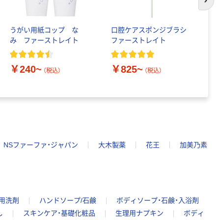
次の
うがい用紙コップ な
口腔ケアスポンジブラシ
フ
み ファーストレイト
ファーストレイト
用
￥240~
￥825~
￥
（税込）
（税込）
NSファーファ・ジャパン
大木製薬
花王
加美乃素
所用洗剤
ハンドソープ/石鹸
ボディソープ・石鹸・入浴剤
し
スキンケア・基礎化粧品
生理用ナプキン
ボディ