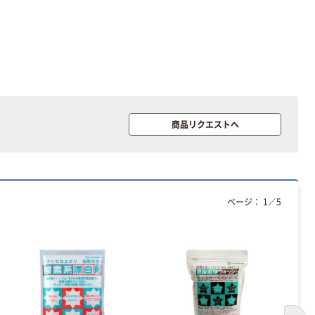
商品リクエストへ
ページ：
1
／
5