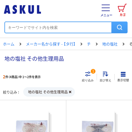
カゴ
メニュー
ホーム
メーカー名から探す - 【タ行】
チ
地の塩社
地の塩社 その他生理用品
1
2
件（4商品）中 1～2件を表示
表示切替
絞り込み
並び替え
地の塩社 その他生理用品
絞り込み