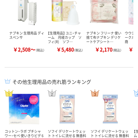
ナプキン 生理用品 ディ
【生理用品】 ユニ・チャ
ナプキン フリーナ 使い
ウウシナ
スペンサ
ーム 月経カップ ソ
捨て布ナプキン デリケ
ークル 
フィ(R) ソフ…
ートケアシート…
商
￥2,508～
￥5,480
￥2,170
￥2
（税込）
（税込）
（税込）
その他生理用品の売れ筋ランキング
コットン・ラボ プチシャ
ソフイ デリケートウェッ
ソフイ デリケートウェッ
【
ワー・セペ 使いきりビデ 6
ト トイレに流せる 無香料
ト トイレに流せる 無香料
ム