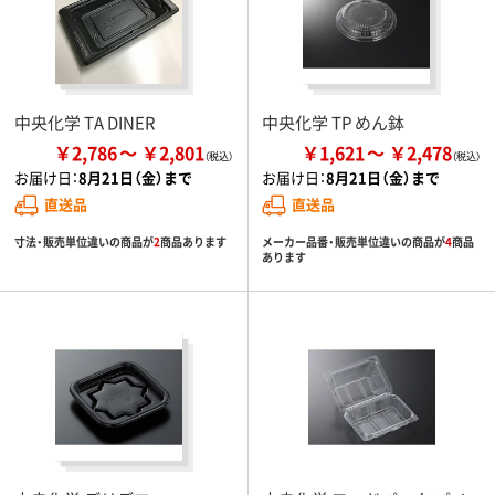
中央化学 TA DINER
中央化学 TP めん鉢
￥2,786
￥2,801
￥1,621
￥2,478
お届け日：
8月21日（金）まで
お届け日：
8月21日（金）まで
直送品
直送品
寸法・販売単位違いの商品が
2
商品あります
メーカー品番・販売単位違いの商品が
4
商品
あります