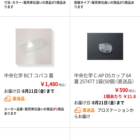
寸法・カラー・販売単位違いの商品が
3
商品あ
容器タイプ・販売単位違いの商品が
3
商品あ
ります
ります
中央化学 BCT コバコ 蓋
中央化学 C-AP DSカップ 64
蓋 257477 1袋(50個)（直送品）
￥1,480
（税込）
￥590
お届け日：
8月21日（金）まで
（税込）
1個あたり ￥11.8
直送品
お届け日：
8月21日（金）まで
メーカー品番・販売単位違いの商品が
2
商品
直送品
プロステーションか
あります
らお届け