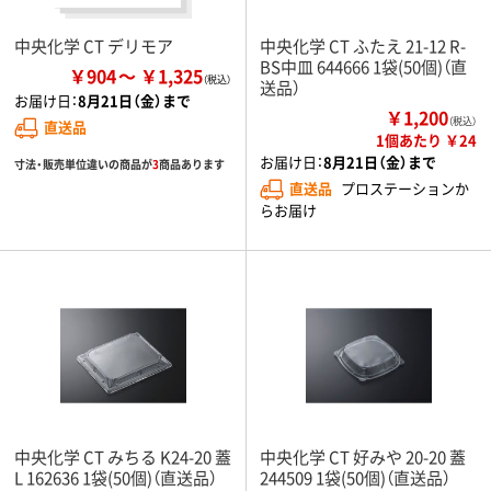
中央化学 CT デリモア
中央化学 CT ふたえ 21-12 R-
BS中皿 644666 1袋(50個)（直
￥904
￥1,325
送品）
お届け日：
8月21日（金）まで
￥1,200
（税込）
直送品
1個あたり ￥24
お届け日：
8月21日（金）まで
寸法・販売単位違いの商品が
3
商品あります
直送品
プロステーションか
らお届け
中央化学 CT みちる K24-20 蓋
中央化学 CT 好みや 20-20 蓋
L 162636 1袋(50個)（直送品）
244509 1袋(50個)（直送品）