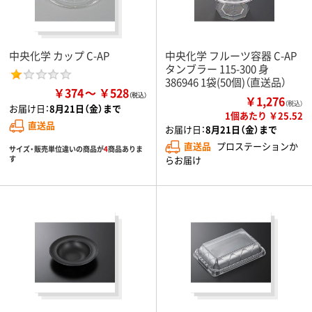
中央化学 カップ C-AP
中央化学 フルーツ容器 C-AP
タンブラー 115-300 身
386946 1袋(50個)（直送品）
￥374
￥528
￥1,276
（税込）
お届け日：
8月21日（金）まで
1個あたり ￥25.52
直送品
お届け日：
8月21日（金）まで
直送品
プロステーションか
サイズ・販売単位違いの商品が
4
商品ありま
す
らお届け