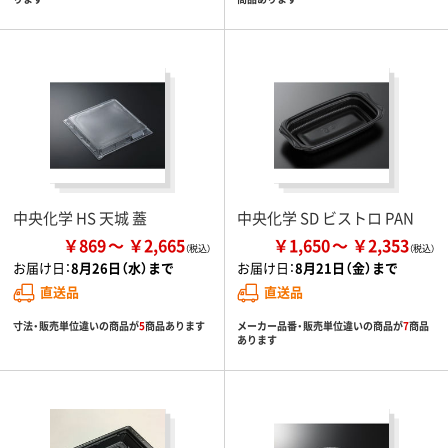
中央化学 HS 天城 蓋
中央化学 SD ビストロ PAN
￥869
￥2,665
￥1,650
￥2,353
お届け日：
8月26日（水）まで
お届け日：
8月21日（金）まで
直送品
直送品
寸法・販売単位違いの商品が
5
商品あります
メーカー品番・販売単位違いの商品が
7
商品
あります