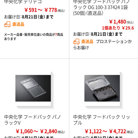
中央化学 デリデコ
中央化学 フードパック パノ
ラック OG 100-3 37424 1袋
￥591
￥778
(50個)（直送品）
お届け日：
8月21日（金）まで
￥1,480
（税込）
直送品
1個あたり ￥29.6
お届け日：
8月21日（金）まで
メーカー品番・販売単位違いの商品が
7
商品
あります
直送品
プロステーションか
らお届け
中央化学 フードパック パノ
中央化学 フードパック リッ
ラックV
プル
￥1,060
￥2,840
￥1,122
￥4,722
お届け日：
8月21日（金）まで
お届け日：
8月21日（金）まで