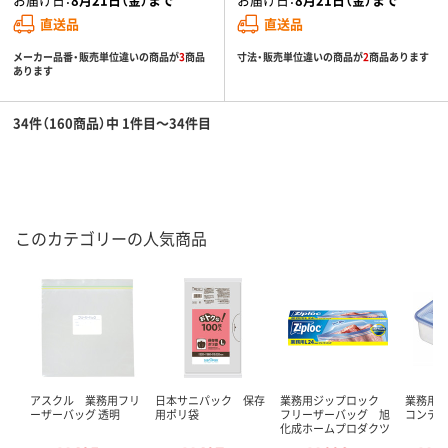
直送品
直送品
メーカー品番・販売単位違いの商品が
3
商品
寸法・販売単位違いの商品が
2
商品あります
あります
34件（160商品）中 1件目～34件目
このカテゴリーの人気商品
アスクル 業務用フリ
日本サニパック 保存
業務用ジップロック
業務用
ーザーバッグ 透明
用ポリ袋
フリーザーバッグ 旭
コンテ
化成ホームプロダクツ