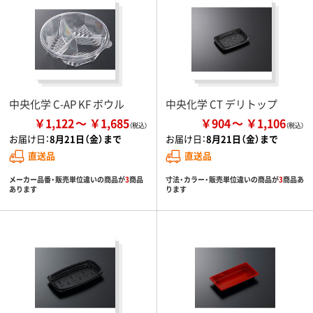
中央化学 C-AP KF ボウル
中央化学 CT デリトップ
￥1,122
￥1,685
￥904
￥1,106
お届け日：
8月21日（金）まで
お届け日：
8月21日（金）まで
直送品
直送品
メーカー品番・販売単位違いの商品が
3
商品
寸法・カラー・販売単位違いの商品が
3
商品あ
あります
ります