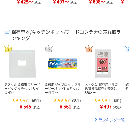
￥425～
￥497～
￥698～
￥1
（税込）
（税込）
（税込）
保存容器/キッチンポット/フードコンテナの売れ筋ラ
ンキング
アスクル 業務用 フリーザ
業務用 ジップロック フリ
おトクな！保存用ポリ袋 L
業
ーバッグ マチなし Lサイ
ーザーバッグ L Wジッパ
透明 食品保存や整理に
テ
ズ 40…
ー 保存…
380×…
（
(
165件
)
(
33件
)
(
18件
)
￥545
￥661
￥497
（税込）
（税込）
（税込）
ランキング一覧