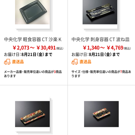
中央化学 軽食容器 CT 沙楽 K
中央化学 刺身容器 CT 波ね皿
￥2,073
￥30,491
￥1,340
￥4,769
お届け日：
8月21日（金）まで
お届け日：
8月21日（金）まで
直送品
直送品
メーカー品番・販売単位違いの商品が
3
商品
サイズ・仕様・販売単位違いの商品が
7
商品あ
あります
ります