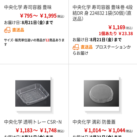
中央化学 寿司容器 豊味
中央化学 寿司容器 豊味巻 4段
結DR 身 224832 1袋(50個)（直
￥795
￥1,995
送品）
お届け日：
8月21日（金）まで
￥1,169
（税込）
直送品
1個あたり ￥23.38
お届け日：
8月21日（金）まで
サイズ・販売単位違いの商品が
12
商品ありま
す
直送品
プロステーションか
らお届け
中央化学 透明トレー CSR・N
中央化学 満彩 防曇蓋
￥1,183
￥1,748
￥1,014
￥1,044
お届け日：
8月21日（金）まで
お届け日：
8月21日（金）まで