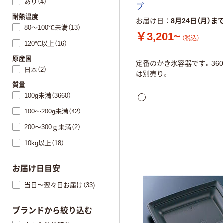
あり（4）
プ
耐熱温度
お届け日
8月24日（月）ま
80～100℃未満（13）
￥3,201~
（税込）
120℃以上（16）
原産国
定番のかき氷容器です。360
日本（2）
は別売り。
質量
100g未満（3660）
100～200g未満（42）
200～300ｇ未満（2）
10kg以上（18）
お届け日目安
当日〜翌々日お届け（33)
ブランドから絞り込む