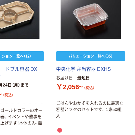
ーション一覧へ（12）
バリエーション一覧へ（35）
ードブル容器 DX
中央化学 弁当容器 DXHS
身
お届け日
最短日
月24日（月）まで
￥2,056~
（税込）
~
（税込）
ごはんやおかずを入れるのに最適な
容器とフタのセットです。1束50組
なゴールドカラーのオー
入
器。イベントや催事を
上げます！本体のみ、蓋