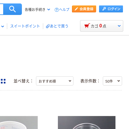
ヘルプ
各種お手続き
0
スイートポイント
あとで買う
カゴ
点
並べ替え：
表示件数：