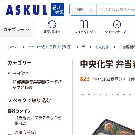
...
弁当容
カテゴリー
履歴・再注文
マイカタログ
クイックオーダー
ホーム
メーカー名から探す-【タ行】
チ
中央化学
弁当容器/
中央化学 弁当
カテゴリー
中央化学
823
件（4,160商品）中
1
弁当容器/惣菜容器/フードパ
ック（4160）
スペックで絞り込む
容器のタイプ
弁当容器／プラスチック容
器（12）
惣菜容器（2）