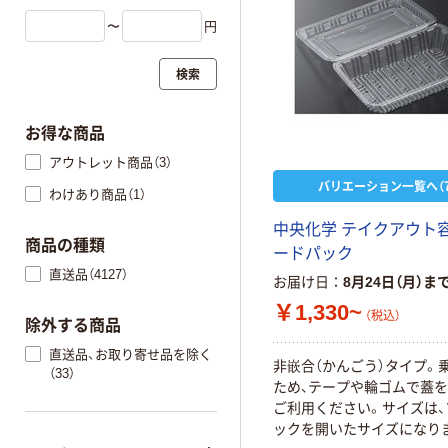
〜
円
検索
お得な商品
アウトレット商品（3）
バリエーション一覧へ（7
わけあり商品（1）
中央化学 テイクアウト容
商品の種類
ードパック
直送品（4127）
お届け日
8月24日（月）ま
￥1,330~
（税込）
除外する商品
直送品、お取り寄せ品を除く
非嵌合（かんごう）タイプ。
（33）
ため、テープや輪ゴムで蓋
ご利用ください。サイズは、
ックを開いたサイズになり