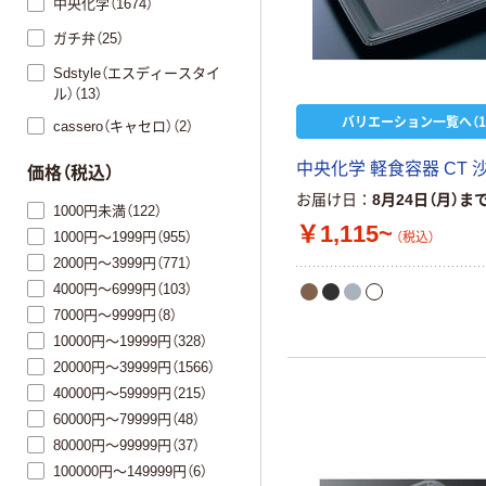
中央化学（1674）
ガチ弁（25）
Sdstyle（エスディースタイ
ル）（13）
バリエーション一覧へ（1
cassero（キャセロ）（2）
中央化学 軽食容器 CT 沙
価格（税込）
お届け日
8月24日（月）ま
1000円未満（122）
￥1,115~
1000円～1999円（955）
（税込）
2000円～3999円（771）
4000円～6999円（103）
7000円～9999円（8）
10000円～19999円（328）
20000円～39999円（1566）
40000円～59999円（215）
60000円～79999円（48）
80000円～99999円（37）
100000円～149999円（6）