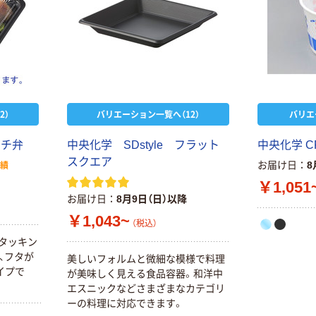
2）
バリエーション一覧へ（12）
バリエ
ガチ弁
中央化学 SDstyle フラット
中央化学 C
スクエア
お届け日
8
実績
￥1,051
お届け日
8月9日（日）以降
￥1,043~
（税込）
タッキン
、フタが
美しいフォルムと微細な模様で料理
イプで
が美味しく見える食品容器。和洋中
エスニックなどさまざまなカテゴリ
ーの料理に対応できます。