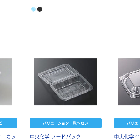
）
バリエーション一覧へ（23）
バリエ
F カッ
中央化学 フードパック
中央化学 C