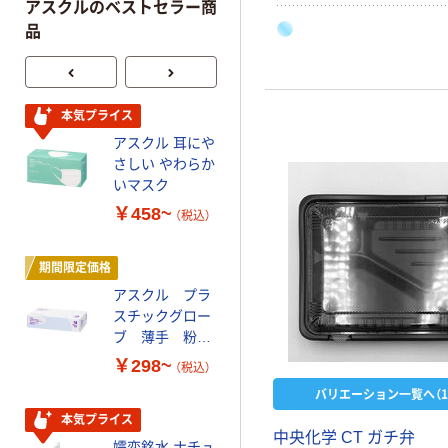
アスクルのベストセラー商
品
本気プライス
本気プライス
アスクル 耳にや
蛍光オプテック
さしい やわらか
ス1(アスクル限
いマスク
定モデル) 蛍光
ペン ゼブラ
￥458~
￥52~
（税込）
（税込）
期間限定価格
オリジナル
アスクル プラ
スズラン 酒精綿
スチックグロー
G バルクタイプ
ブ 薄手 粉な
指定医薬部外品
し（パウダーフ
￥298~
￥140~
（税込）
（税込）
リー）
バリエーション一覧へ（1
本気プライス
オリジナル
中央化学 CT ガチ弁
嬬恋銘水 ナチュ
【アスクル限定】