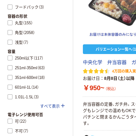
フードパック（3）
容器の形状
丸型（155）
角型（2058）
浅型（7）
バリエーション一覧へ（1
容量
250ml以下（117）
中央化学 弁当容器 
251ml-350ml（63）
4万回の購入
351ml-600ml（18）
お届け日
8月8日（土）以降
￥950~
601ml-1L（14）
（税込）
1.01L-1.5L（3）
弁当容器の定番、ガチ弁。ス
すべて表示
グもレンジでの温めもOKで
電子レンジ使用可否
パチンと閉まるかんごうタ
可（22）
す。
不可（7）