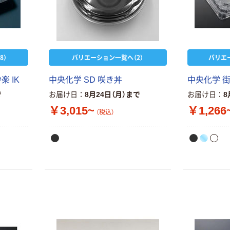
8）
バリエーション一覧へ（2）
バリエ
楽 IK
中央化学 SD 咲き丼
中央化学 
で
お届け日
8月24日（月）まで
お届け日
8
￥3,015~
￥1,266
（税込）