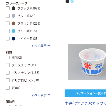
カラーグループ
ブラック系（929）
グレー系（28）
ブラウン系（259）
ブルー系（165）
ネイビー系（35）
すべて表示
材質
樹脂（2）
プラスチック（11）
ポリスチレン（1138）
ポリプロピレン（30）
紙（84）
バリエーション一覧へ（2
すべて表示
耐油性
中央化学 かき氷カップ C