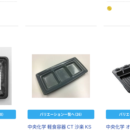
本気プライス
本気プライス
ティッシュペー
アスクル 耳にや
パー ボックス
さしい やわらか
モカ 200組 5個
いマスク
アスクル オリジ
￥428~
￥458~
（税込）
（税込）
ナルティッシュ
PEFC認証
期間限定価格
アスクル プラ
スチックグロー
ブ 薄手 粉な
し（パウダーフ
￥298~
（税込）
リー）
8）
バリエーション一覧へ（26）
バリエ
本気プライス
中央化学 軽食容器 CT 沙楽 KS
中央化学 オ
嬬恋銘水 ナチュ