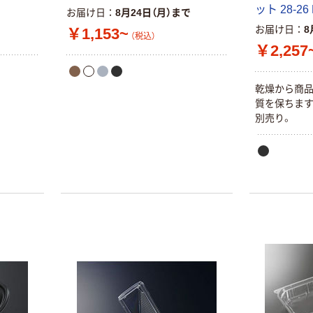
ット 28-26
お届け日
8月24日（月）まで
ラルミネラルウ
ォーター 500ml
お届け日
8
￥1,153~
（税込）
キャップシール
￥1,037~
￥2,257
付き／2Lラベル
（税込）
レス 10本
乾燥から商品
人気商品
質を保ちます
サントリー 天然
別売り。
水 ミネラルウォ
ーター ペットボ
トル
￥686~
（税込）
本気プライス
ファーストレイ
ト ホワイト紙コ
ップ
￥374~
（税込）