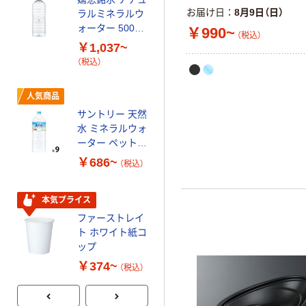
お届け日
8月9日（日）
ラルミネラルウ
ファーストレイ
ォーター 500ml
ト ニトリルグ
￥990~
（税込）
キャップシール
ローブ ホワイ
￥1,037~
￥698~
（税込）
付き／2Lラベル
ト 粉なし（パ
（税込）
レス 10本
ウダーフリー）
オリジナル
人気商品
【アスクル限定】
サントリー 天然
ファーストレイ
水 ミネラルウォ
ト ニトリルグ
ーター ペットボ
ローブ ブル
￥698~
（税込）
トル
ー 粉なし（パ
￥686~
（税込）
ウダーフリー）
本気プライス
本気プライス
ペーパータオル
ファーストレイ
小判・シングル
ト ホワイト紙コ
再生紙 200枚
ップ
FSC認証紙 アス
￥143~
（税込）
クルオリジナル
￥374~
（税込）