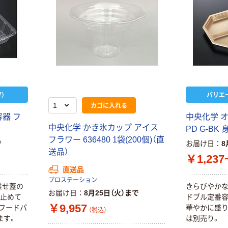
）
バリエ
カゴに入れる
器 フ
中央化学 オ
中央化学 かき氷カップ アイス
PD G-BK 
フラワー 636480 1袋(200個)（直
で
お届け日
8
送品）
￥1,237
直送品
プロステーション
乗せ蓋の
きらびやか
お届け日
8月25日（火）まで
を止めて
ドブル定番容
￥9,957
フードパ
華やかに盛り
（税込）
ます。
は別売り。