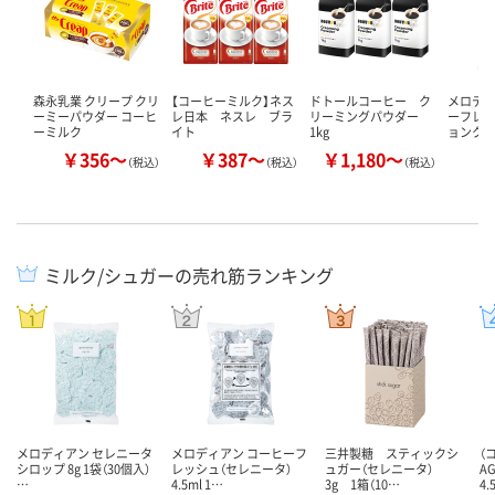
森永乳業 クリープ クリ
【コーヒーミルク】ネス
ドトールコーヒー ク
メロデ
ーミーパウダー コーヒ
レ日本 ネスレ ブラ
リーミングパウダー
ーフレッ
ーミルク
イト
1kg
ョンクリ
￥356～
￥387～
￥1,180～
￥
（税込）
（税込）
（税込）
ミルク/シュガーの売れ筋ランキング
メロディアン セレニータ
メロディアン コーヒーフ
三井製糖 スティックシ
（
シロップ 8g 1袋（30個入）
レッシュ（セレニータ）
ュガー（セレニータ）
A
…
4.5ml 1…
3g 1箱（10…
4.