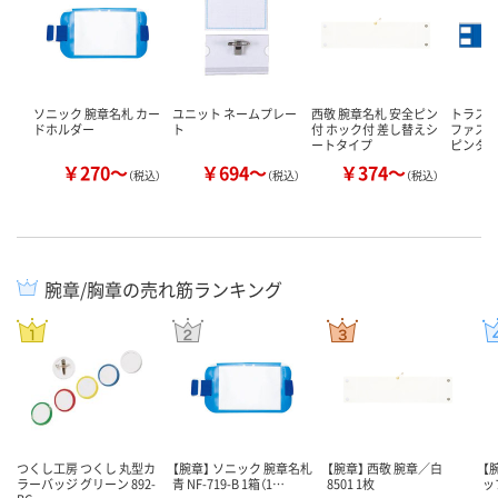
ソニック 腕章名札 カー
ユニット ネームプレー
西敬 腕章名札 安全ピン
トラスコ
ドホルダー
ト
付 ホック付 差し替えシ
ファスナ
ートタイプ
ピンタ
￥270～
￥694～
￥374～
￥
（税込）
（税込）
（税込）
腕章/胸章の売れ筋ランキング
つくし工房 つくし 丸型カ
【腕章】 ソニック 腕章名札
【腕章】 西敬 腕章／白
【
ラーバッジ グリーン 892-
青 NF-719-B 1箱（1…
8501 1枚
ッ