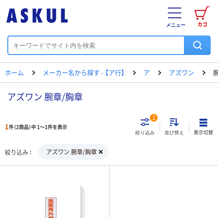
カゴ
メニュー
ホーム
メーカー名から探す - 【ア行】
ア
アズワン
アズワン 腕章/胸章
1
1
件（2商品）中 1～1件を表示
表示切替
絞り込み
並び替え
アズワン 腕章/胸章
絞り込み