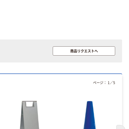
商品リクエストへ
ページ：
1
／
5