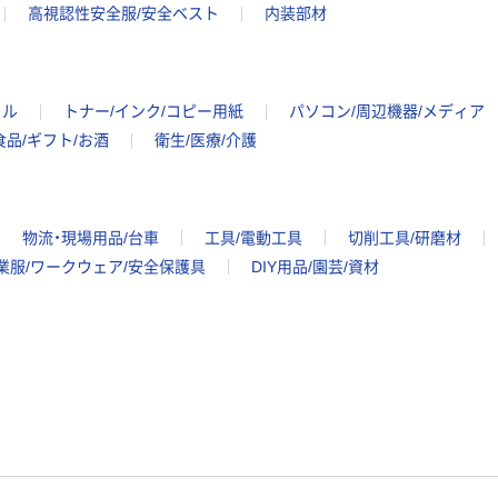
高視認性安全服/安全ベスト
内装部材
イル
トナー/インク/コピー用紙
パソコン/周辺機器/メディア
食品/ギフト/お酒
衛生/医療/介護
物流・現場用品/台車
工具/電動工具
切削工具/研磨材
業服/ワークウェア/安全保護具
DIY用品/園芸/資材