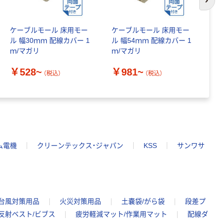
次の
ケーブルモール 床用モー
ケーブルモール 床用モー
ケ
ル 幅30ｍｍ 配線カバー 1
ル 幅54ｍｍ 配線カバー 1
ル
ｍ/マガリ
ｍ/マガリ
ｍ
￥528~
￥981~
￥
（税込）
（税込）
ム電機
クリーンテックス・ジャパン
KSS
サンワサ
・台風対策用品
火災対策用品
土嚢袋/がら袋
段差プ
反射ベスト/ビブス
疲労軽減マット/作業用マット
配線ダ