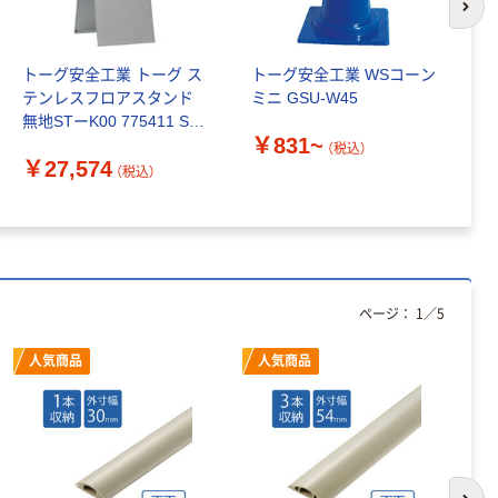
次の
トーグ安全工業 トーグ ス
トーグ安全工業 WSコーン
カ
テンレスフロアスタンド
ミニ GSU-W45
￥
無地STーK00 775411 ST-
￥831~
K00 1台 437-3512（直送
（税込）
￥27,574
品）
（税込）
ページ：
1
／
5
人気商品
人気商品