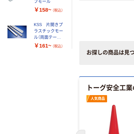
フモール
￥158~
（税込）
KSS 片開きプ
ラスチックモー
ル（両面テープ
付） 壁用モー
￥161~
（税込）
ル ホワイト
お探しの商品は見
トーグ安全工業
人気商品