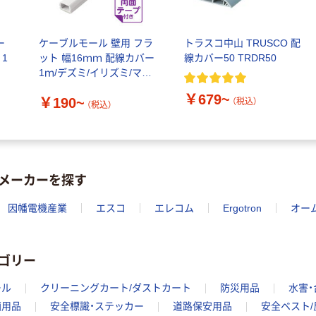
ー
ケーブルモール 壁用 フラ
トラスコ中山 TRUSCO 配
 1
ット 幅16ｍｍ 配線カバー
線カバー50 TRDR50
1ｍ/デズミ/イリズミ/マガ
リ/ストレート/フリージョ
￥679~
￥190~
イント
（税込）
（税込）
メーカーを探す
因幡電機産業
エスコ
エレコム
Ergotron
オー
ゴリー
ール
クリーニングカート/ダストカート
防災用品
水害
画用品
安全標識・ステッカー
道路保安用品
安全ベスト/