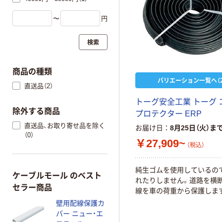
〜
円
検索
商品の種類
バリエーション一覧へ（2
直送品（2）
トーグ安全工業 トーグ 
除外する商品
プロテクター ERP
直送品、お取り寄せ品を除く
お届け日
8月25日（火）ま
（0）
￥27,909~
（税込）
純生ゴムを使用しているの
ケーブルモール のベスト
れたりしません。道路を横
セラー商品
線を車の荷重から保護しま
壁用配線保護カ
バー ニュー・エ