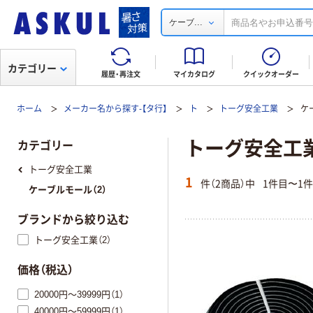
...
ケーブ
カテゴリー
履歴・再注文
マイカタログ
クイックオーダー
ホーム
メーカー名から探す-【タ行】
ト
トーグ安全工業
ケ
トーグ安全工
カテゴリー
トーグ安全工業
1
件（2商品）中
1件目〜1
ケーブルモール（2）
ブランドから絞り込む
トーグ安全工業（2）
価格（税込）
20000円～39999円（1）
40000円～59999円（1）