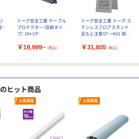
ソ
トーグ安全工業 ケーブル
トーグ安全工業 トーグ ス
性・
プロテクター（収納タイ
テンレスフロアスタンド
プ） DH-CP
足もと注意STーK01 両面
775412 ST-K01 1台 437-
￥19,999~
￥31,805
3702（直送品）
（税込）
（税込）
 のヒット商品
人気商品
人気商品