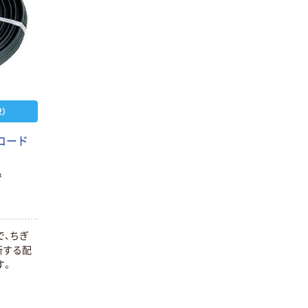
）
コード
で
で、ちぎ
断する配
す。