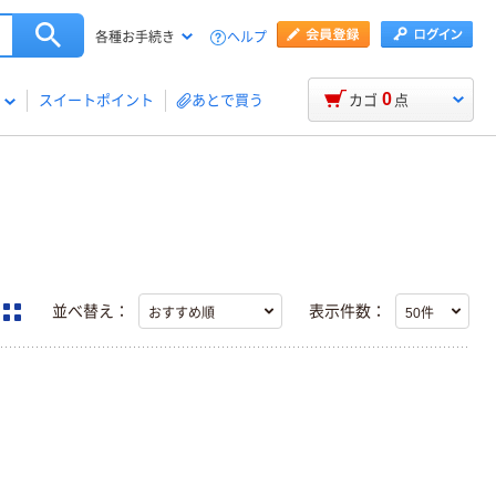
ヘルプ
各種お手続き
0
スイートポイント
あとで買う
カゴ
点
並べ替え：
表示件数：