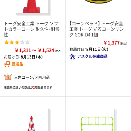
トーグ安全工業 トーグ ソフ
【コーンベッド】 トーグ安全
トカラーコーン 耐久性・耐候
工業 トーグ 光るコーンリン
性
グ GOR-D4 1個
￥1,377
（税込）
お届け日：
8月11日（火）
￥1,311
￥1,524
アスクル在庫商品
お届け日：
8月13日（木）
直送品
三角コーン/区画用品
販売単位違いの商品が
2
商品あります