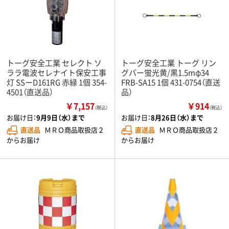
トーグ安全工業 セレクト ソ
トーグ安全工業 トーグ リン
ララ電波セレナイト保安工事
グバー蛍光黄/黒1.5mφ34
灯 SSーD161RG 赤緑 1個 354-
FRB-SA15 1個 431-0754（直送
4501（直送品）
品）
￥7,157
￥914
（税込）
（税込）
お届け日：
9月9日（水）まで
お届け日：
8月26日（水）まで
直送品
ＭＲＯ商品取扱店２
直送品
ＭＲＯ商品取扱店２
からお届け
からお届け