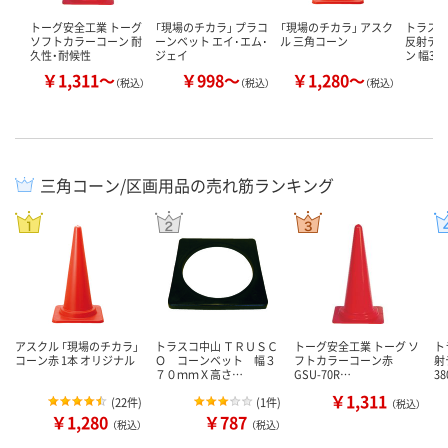
トーグ安全工業 トーグ
「現場のチカラ」 プラコ
「現場のチカラ」 アスク
トラスコ
ソフトカラーコーン 耐
ーンベット エイ･エム･
ル 三角コーン
反射テ
久性・耐候性
ジェイ
ン 幅38
￥1,311～
￥998～
￥1,280～
￥
（税込）
（税込）
（税込）
三角コーン/区画用品の売れ筋ランキング
アスクル 「現場のチカラ」
トラスコ中山 ＴＲＵＳＣ
トーグ安全工業 トーグ ソ
ト
コーン赤 1本 オリジナル
Ｏ コーンベット 幅３
フトカラーコーン赤
射
７０ｍｍＸ高さ…
GSU-70R…
3
￥1,311
(
22件
)
(
1件
)
（税込）
￥1,280
￥787
（税込）
（税込）