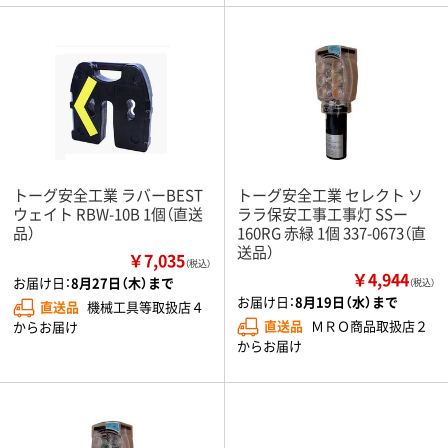
トーグ安全工業 ラバーBEST
トーグ安全工業 セレクト ソ
ウェイト RBW-10B 1個（直送
ララ保安工事工事灯 SSー
品）
160RG 赤緑 1個 337-0673（直
送品）
￥7,035
（税込）
￥4,944
お届け日：
8月27日（木）まで
（税込）
お届け日：
8月19日（水）まで
直送品
機械工具等取扱店４
直送品
ＭＲＯ商品取扱店２
からお届け
からお届け