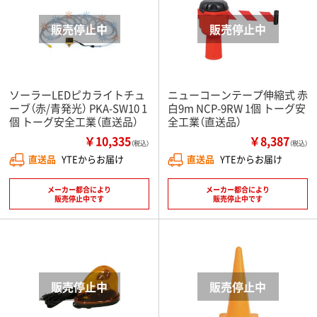
ソーラーLEDピカライトチュ
ニューコーンテープ伸縮式 赤
ーブ（赤/青発光） PKA-SW10 1
白9m NCP-9RW 1個 トーグ安
個 トーグ安全工業（直送品）
全工業（直送品）
￥10,335
￥8,387
（税込）
（税込）
直送品
YTEからお届け
直送品
YTEからお届け
メーカー都合により
メーカー都合により
販売停止中です
販売停止中です