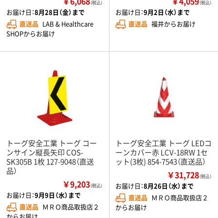
￥6,068
￥4,059
（税込）
（税込）
お届け日：
8月28日（金）まで
お届け日：
9月2日（水）まで
直送品
LAB & Healthcare
直送品
福井からお届け
SHOPからお届け
トーグ安全工業 トーグ コー
トーグ安全工業 トーグ LEDコ
ンサイン縦長矢印 COS-
ーンカバー赤 LCV-18RW 1セ
SK305B 1枚 127-9048（直送
ット(3枚) 854-7543（直送品）
品）
￥31,728
（税込）
￥9,203
お届け日：
8月26日（水）まで
（税込）
お届け日：
9月9日（水）まで
直送品
ＭＲＯ商品取扱店２
直送品
ＭＲＯ商品取扱店２
からお届け
からお届け