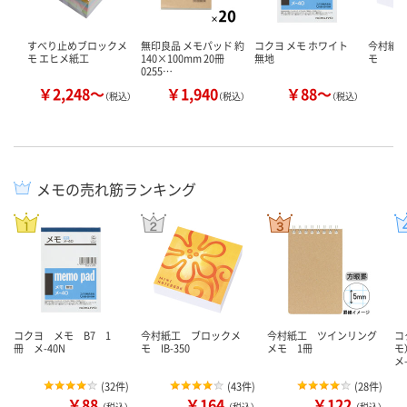
すべり止めブロックメ
無印良品 メモパッド 約
コクヨ メモ ホワイト
今村紙
モ エヒメ紙工
140×100mm 20冊
無地
モ
0255…
￥2,248～
￥1,940
￥88～
￥
（税込）
（税込）
（税込）
メモの売れ筋ランキング
コクヨ メモ B7 1
今村紙工 ブロックメ
今村紙工 ツインリング
コ
冊 メ-40N
モ IB-350
メモ 1冊
モ
メ-
(
32件
)
(
43件
)
(
28件
)
￥88
￥164
￥122
（税込）
（税込）
（税込）