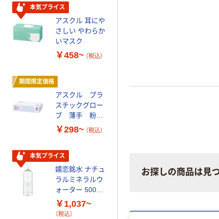
本気プライス
本気プライス
アスクル 耳にや
蛍光オプテック
さしい やわらか
ス1(アスクル限
いマスク
定モデル) 蛍光
ペン ゼブラ
￥458~
￥52~
（税込）
（税込）
期間限定価格
オリジナル
アスクル プラ
スズラン 酒精綿
スチックグロー
G バルクタイプ
ブ 薄手 粉な
指定医薬部外品
し（パウダーフ
￥298~
￥140~
（税込）
（税込）
リー）
本気プライス
オリジナル
嬬恋銘水 ナチュ
【アスクル限定】
お探しの商品は見
ラルミネラルウ
ファーストレイ
ォーター 500ml
ト ニトリルグ
キャップシール
ローブ ホワイ
￥1,037~
￥698~
（税込）
付き／2Lラベル
ト 粉なし（パ
（税込）