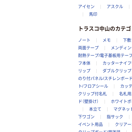
アイセン
アスクル
馬印
トラスコ中山のカテゴ
ノート
メモ
下敷
両面テープ
メンディン
耐熱テープ/電子基板用テー
フ本体
カッターナイフ
リップ
ダブルクリップ
のり付パネル/スチレンボー
ト/フロアシール
カッ
クリップ付名札
名札用
ド（壁掛け）
ホワイトボ
本立て
マグネッ
下ワゴン
指サック
イベント用品
クリアー