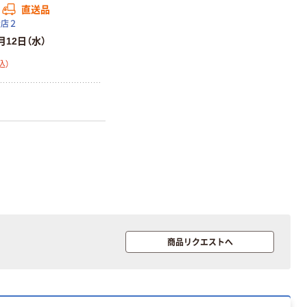
直送品
扱店２
月12日（水）
込）
商品リクエストへ