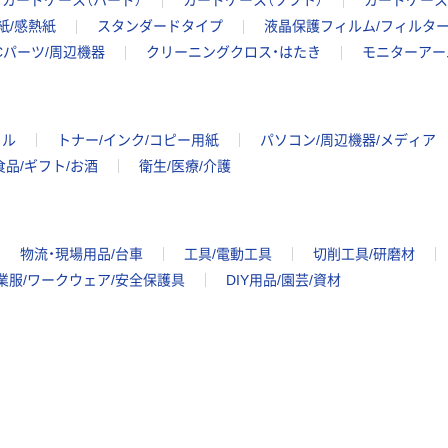
カードケース（ハード）
カードケース（ソフト）
カードケース
用紙/感熱紙
スタンダードタイプ
液晶保護フィルム/フィルタ
Cパーツ/周辺機器
クリーニングクロス・はたき
モニターアー
イル
トナー/インク/コピー用紙
パソコン/周辺機器/メディア
食品/ギフト/お酒
衛生/医療/介護
物流・現場用品/台車
工具/電動工具
切削工具/研磨材
業服/ワークウェア/安全保護具
DIY用品/園芸/資材