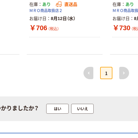
在庫
あり
直送品
在庫
あり
本気プライス
本気プライス
ＭＲＯ商品取扱店２
ＭＲＯ商品取
ティッシュペー
アスクル 耳にや
お届け日
8月12日（水）
お届け日
8
パー ボックス
さしい やわらか
モカ 200組 5個
いマスク
￥706
￥730
（税込）
（税
アスクル オリジ
￥428~
￥458~
（税込）
（税込）
ナルティッシュ
PEFC認証
期間限定価格
アスクル プラ
スチックグロー
前へ
次へ
1
ブ 薄手 粉な
し（パウダーフ
￥298~
（税込）
リー）
本気プライス
嬬恋銘水 ナチュ
つかりましたか？
はい
いいえ
ラルミネラルウ
ォーター 500ml
キャップシール
￥1,037~
付き／2Lラベル
（税込）