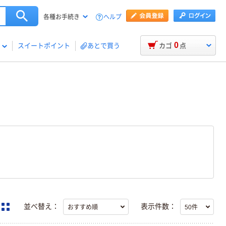
ヘルプ
各種お手続き
0
スイートポイント
あとで買う
カゴ
点
並べ替え：
表示件数：