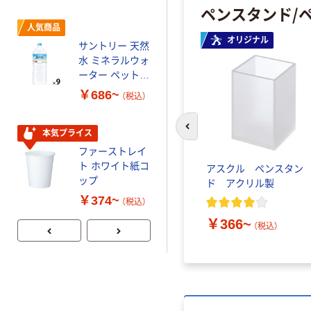
レス 10本
ウダーフリー）
ペンスタンド/
オリジナル
人気商品
【アスクル限定】
オリジナル
サントリー 天然
ファーストレイ
水 ミネラルウォ
ト ニトリルグ
ーター ペットボ
ローブ ブル
￥698~
（税込）
トル
ー 粉なし（パ
￥686~
（税込）
ウダーフリー）
本気プライス
前のスライドへ
本気プライス
ペーパータオル
ファーストレイ
小判・シングル
ト ホワイト紙コ
アスクル ペンスタン
再生紙 200枚
ップ
ド アクリル製
FSC認証紙 アス
￥143~
（税込）
クルオリジナル
￥374~
（税込）
￥366~
（税込）