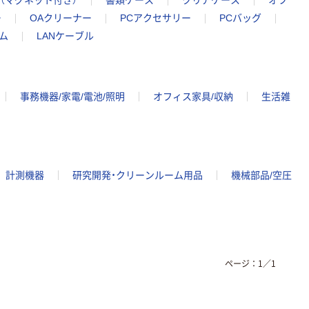
（マグネット付き）
書類ケース
クリアケース
オフ
ー
OAクリーナー
PCアクセサリー
PCバッグ
ム
LANケーブル
事務機器/家電/電池/照明
オフィス家具/収納
生活雑
計測機器
研究開発・クリーンルーム用品
機械部品/空圧
ページ：
1
／
1