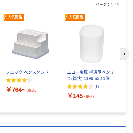
ページ：
1
／
5
人気商品
人気商品
次の
ソニック ペンスタンド
エコー金属 半透明ペン立
山
て(筒状) 1199-538 1個
ケ
(
1
)
￥764~
￥
（税込）
￥145
（税込）