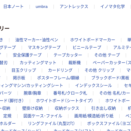
日本ノート
umbra
アントレックス
イノマタ化学
リー
き
油性マーカー・油性ペン
ホワイトボードマーカー
グテープ
マスキングテープ
ビニールテープ
アルミテ
プ
安全保護テープ
テープカッター
その他 テープ
替刃
カッティングマット
裁断機
ペーパーカッター（ス
目玉クリップ
カードリング
その他 クリップ
マ
ド
掲示板
ポスターフレーム/額縁
ブラックボード/黒板
ティングマシン/カッティングシート
インデックスシール
セ
パーツ
腕章/胸章
番号札/クローク札
その他 名札/カ
ード（脚付き）
ホワイトボード（シートタイプ）
ホワイトボー
ト収納
壁掛け収納
収納ボックス
引き出し収納
定規
図面ケース･ファイル
画用紙/模造紙/折り紙
ペ
ホルダー
リングファイル（丸型2穴）
ボックスファイル（ヨコ