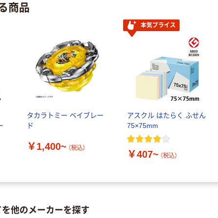
る商品
本気プライス
ル
タカラトミー ベイブレー
アスクル はたらく ふせん
ー
ド
75×75mm
￥1,400~
（税込）
￥407~
（税込）
てを他のメーカーを探す