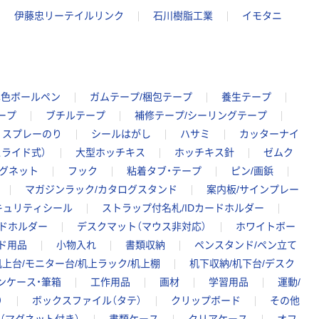
伊藤忠リーテイルリンク
石川樹脂工業
イモタニ
単色ボールペン
ガムテープ/梱包テープ
養生テープ
ープ
ブチルテープ
補修テープ/シーリングテープ
スプレーのり
シールはがし
ハサミ
カッターナイ
ライド式）
大型ホッチキス
ホッチキス針
ゼムク
グネット
フック
粘着タブ・テープ
ピン/画鋲
マガジンラック/カタログスタンド
案内板/サインプレー
キュリティシール
ストラップ付名札/IDカードホルダー
ードホルダー
デスクマット（マウス非対応）
ホワイトボー
ド用品
小物入れ
書類収納
ペンスタンド/ペン立て
机上台/モニター台/机上ラック/机上棚
机下収納/机下台/デスク
ンケース・筆箱
工作用品
画材
学習用品
運動/
）
ボックスファイル（タテ）
クリップボード
その他