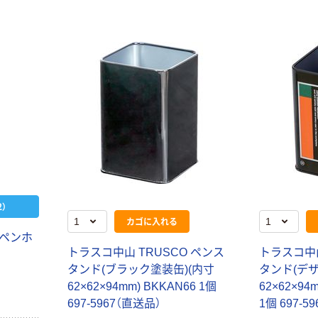
）
カゴに入れる
 ペンホ
トラスコ中山 TRUSCO ペンス
トラスコ中山
タンド(ブラック塗装缶)(内寸
タンド(デザ
62×62×94mm) BKKAN66 1個
62×62×94
697-5967（直送品）
1個 697-5