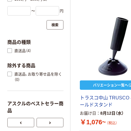
〜
円
検索
商品の種類
直送品（4）
除外する商品
直送品、お取り寄せ品を除く
（0）
バリエーション一覧へ（2
トラスコ中山 TRUSCO
アスクルのベストセラー商
ールドスタンド
品
お届け日
8月12日（水）
￥1,076~
（税込）