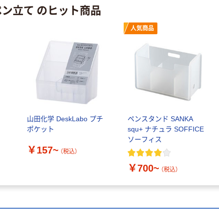
レス 10本
ペン立て のヒット商品
人気商品
人気商品
サントリー 天然
水 ミネラルウォ
ーター ペットボ
トル
￥686~
（税込）
本気プライス
ファーストレイ
ト ホワイト紙コ
山田化学 DeskLabo プチ
ペンスタンド SANKA
ップ
ポケット
squ+ ナチュラ SOFFICE
ソーフィス
￥374~
（税込）
￥157~
（税込）
￥700~
（税込）