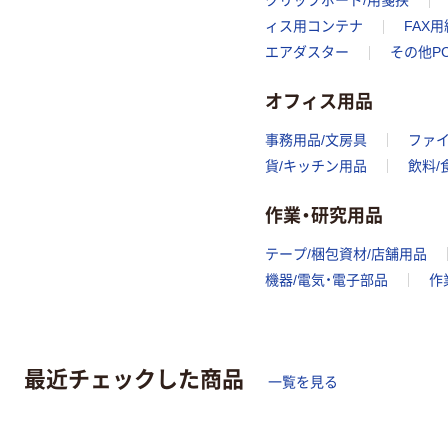
クリップボード/用箋挟
ィス用コンテナ
FAX
エアダスター
その他P
オフィス用品
事務用品/文房具
ファ
貨/キッチン用品
飲料/
作業・研究用品
テープ/梱包資材/店舗用品
機器/電気・電子部品
作
最近チェックした商品
一覧を見る