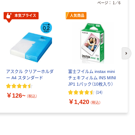
ページ：
1
／
6
本気プライス
人気商品
次の
アスクル クリアーホルダ
富士フイルム instax mini
ゴ
ー A4 スタンダード
チェキフィルム INS MINI
乳
JP1 1パック（10枚入り）
詰
1
(
14
)
￥126~
（税込）
￥1,420
￥
（税込）