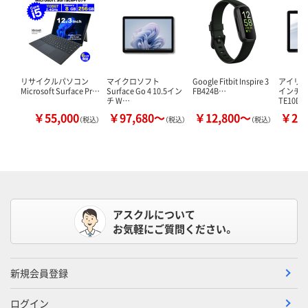
リサイクルパソコン
マイクロソフト
Google Fitbit Inspire 3
アイリスオ
Microsoft Surface Pr…
Surface Go 4 10.5イン
FB424B…
インチ
チ W…
TE10D
￥55,000
￥97,680～
￥12,800～
￥20
（税込）
（税込）
（税込）
アスクルについて
お気軽にご質問ください。
新規会員登録
ログイン