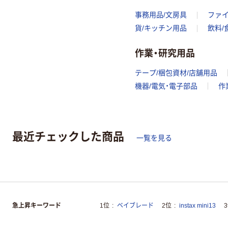
事務用品/文房具
ファ
貨/キッチン用品
飲料/
作業・研究用品
テープ/梱包資材/店舗用品
機器/電気・電子部品
作
最近チェックした商品
一覧を見る
急上昇キーワード
1位
ベイブレード
2位
instax mini13