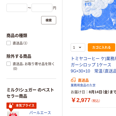
〜
円
検索
商品の種類
直送品（1）
カゴに入れる
除外する商品
トミヤコーヒー ケ)業務
直送品、お取り寄せ品を除く
ガーシロップ 1ケース
（0）
9G×30×10 常温（直送
直送品
業務用食品の久世
ミルク/シュガー のベスト
お届け日
8月14日（金）ま
セラー商品
￥2,977
（税込）
本気プライス
パールエース