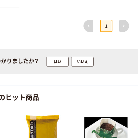
前へ
次へ
1
つかりましたか？
はい
いいえ
のヒット商品