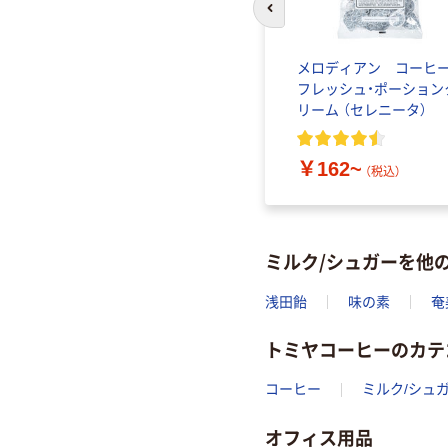
前のスライドへ
ばら印
ドトールコーヒー クリ
メロディアン コーヒ
1kg）
ーミングパウダー 1kg
フレッシュ・ポーション
リーム （セレニータ）
2
)
￥1,180~
（税込）
￥162~
（税込）
ミルク/シュガーを他
浅田飴
味の素
奄
トミヤコーヒーのカテ
コーヒー
ミルク/シュ
オフィス用品