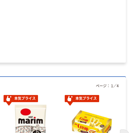
ページ：
1
／
4
本気プライス
本気プライス