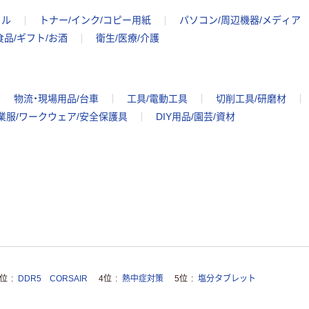
イル
トナー/インク/コピー用紙
パソコン/周辺機器/メディア
食品/ギフト/お酒
衛生/医療/介護
物流・現場用品/台車
工具/電動工具
切削工具/研磨材
業服/ワークウェア/安全保護具
DIY用品/園芸/資材
3位
DDR5 CORSAIR
4位
熱中症対策
5位
塩分タブレット