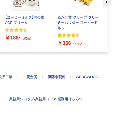
次の
【コーヒーミルク】味の素
森永乳業 クリープ クリー
メ
AGF マリーム
ミーパウダー コーヒーミ
て
ルク
ュ
￥188~
（税込）
￥356~
￥
（税込）
食品工業
一菱金属
伊藤忠製糖
WEDGWOOD
業務用シロップ/業務用ココア/業務用はちみつ