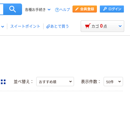
ヘルプ
各種お手続き
0
スイートポイント
あとで買う
カゴ
点
並べ替え：
表示件数：