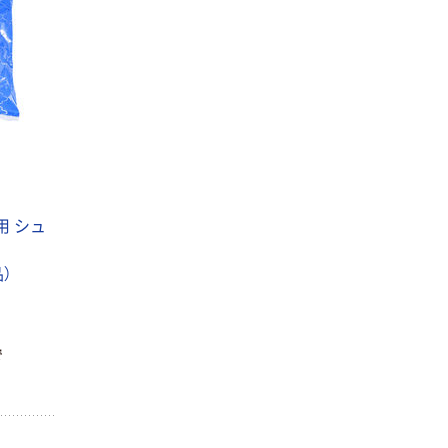
用 シュ
品）
で