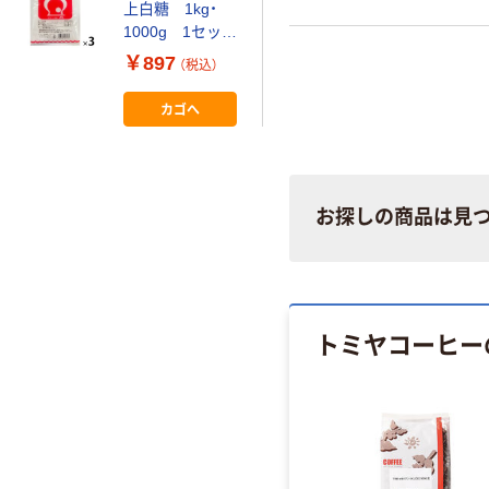
上白糖 1kg・
1000g 1セット
（1kg×3袋） 白
￥897
（税込）
砂糖 砂糖
カゴへ
お探しの商品は見
トミヤコーヒー