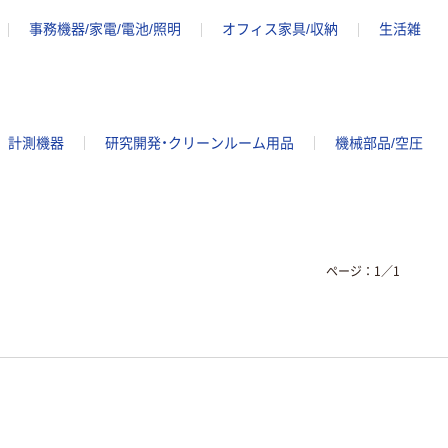
事務機器/家電/電池/照明
オフィス家具/収納
生活雑
計測機器
研究開発・クリーンルーム用品
機械部品/空圧
ページ：
1
／
1