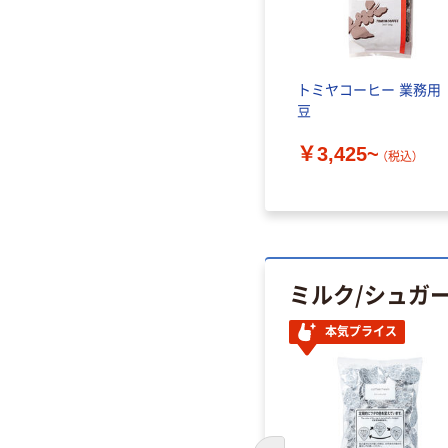
トミヤコーヒー 業務
豆
￥3,425~
（税込）
ミルク/シュガ
人気商品
本気プライス