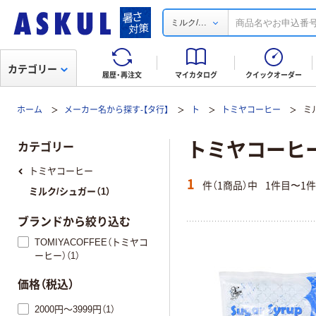
...
ミルク/
カテゴリー
履歴・再注文
マイカタログ
クイックオーダー
ホーム
メーカー名から探す-【タ行】
ト
トミヤコーヒー
ミ
トミヤコーヒー
カテゴリー
トミヤコーヒー
1
件（1商品）中
1件目〜1
ミルク/シュガー（1）
ブランドから絞り込む
TOMIYACOFFEE（トミヤコ
ーヒー）（1）
価格（税込）
2000円～3999円（1）