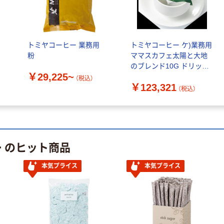
用
トミヤコーヒー 業務用
トミヤコーヒー ケ)業務用
粉
ママスカフェ太陽と大地
のブレンド10G ドリップ
￥29,225~
パック 1ケース
（税込）
￥123,321
10G×50×16 常温（直送
（税込）
品）
ー のヒット商品
本気プライス
本気プライス