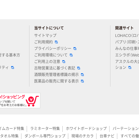
当サイトについて
関連サイト
アスクルについてお気軽にご質問ください
サイトマップ
LOHACO（ロ
ご利用規約
パプリ（印刷・
プライバシーポリシー
みんなの仕事
対する基本方
ご利用環境について
エシラボ（We
ご利用上の注意
アスクルの大
リティ
ション
古物営業法に基づく表記
酒類販売管理者標識の掲示
医薬品の販売に関する表示
イムカード特集
ラミネーター特集
ホワイトボードショップ
パーテーション
タオル特集
ダンボール専門ショップ
現場のチカラ
台車ナビ
すべての働