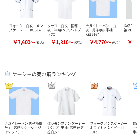
フォーク 白衣 メン
タップ 白衣 医務
ナガイレーベン 白
KAZE
ズケーシー 1015EW
衣 半袖（メンズ・レデ
衣 男子横掛半袖
袖 REP1
ィス）
KES5167
￥7,600～
￥1,810～
￥4,770～
￥6
（税込）
（税込）
（税込）
ケーシーの売れ筋ランキング
ナガイレーベン 男子横掛
住商モンブラン ケーシー
フォーク メンズケーシー
住
半袖 （医務衣 ケーシージ
（メンズ・半袖） 医務衣 医
ホワイト×ネイビー LL
ー
ャケット）…
療白衣 …
1015…
半