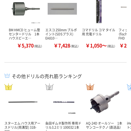
BM HMCD ヒューム管
エスコ 250mm ブルポ
コマドリル コマ タイル
フィッ
センタードリル 1本
イント(SDSプラス)
用 充電ドリル
（fisch
ハウスビーエ…
EA810…
FHD
￥5,370
￥7,428
￥1,050～
￥21
（税込）
（税込）
（税込）
その他ドリルの売れ筋ランキング
スターエム ハウス用アー
粂田ギムネ製作所 専用ド
AQ-24D オールソー 1本
i
スドリル(両溝型) 31B-
リル3.2ミリ 100032 1本
サンコーテクノ（直送品）
ト1