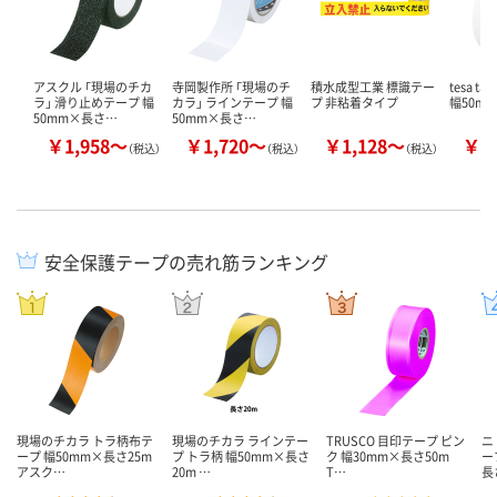
アスクル 「現場のチカ
寺岡製作所 「現場のチ
積水成型工業 標識テー
tesa t
ラ」 滑り止めテープ 幅
カラ」 ラインテープ 幅
プ 非粘着タイプ
幅50m
50mm×長さ…
50mm×長さ…
￥1,958～
￥1,720～
￥1,128～
￥2
（税込）
（税込）
（税込）
安全保護テープの売れ筋ランキング
現場のチカラ トラ柄布テ
現場のチカラ ラインテー
TRUSCO 目印テープ ピン
ニ
ープ 幅50mm×長さ25m
プ トラ柄 幅50mm×長さ
ク 幅30mm×長さ50m
ー
アスク…
20m …
T…
長