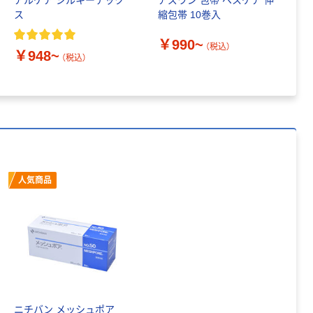
アルケア シルキーテック
アズワン 包帯 ベスケア 伸
サ
ス
縮包帯 10巻入
つ
￥990~
￥
（税込）
￥948~
（税込）
人気商品
ニチバン メッシュポア