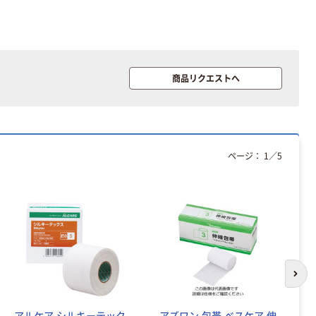
商品リクエストへ
ページ：
1
／
5
次の