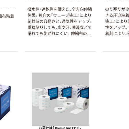
ナル ラミネー
￥12,100~
トフィルム A4
撥水性・速乾性を備えた、全方向伸縮
のり残りが少
（税込）
サイズ
￥458~
包帯。独自の『ウェーブ塗工』により
きる圧迫粘着
（税込）
縮布粘着
100μ（ミクロン）
剥離時の容易さと、通気性をアップ。
塗工』により
本気プライス
重ね貼りしても、水や汗、唾液などで
性をアップ。
本気プライス
濡れても剥がれにくい。伸縮布の剥
着剤により、
大塚製薬工場
ペーパータオル
離紙に十字状にミシン目が入ってお
膚への刺激
経口補水液 オー
中判 再生紙
り、様々な処置シーンに対応する3種
剤を採用。ハ
エスワン（OS-1）
100％ 200枚
類の剥がし方を可能にし、医療現場
ットできる、
￥159~
（税込）
FSC認証 シング
での作業性を大幅に高めました。ハ
剥離紙を採用
￥149~
（税込）
ル 大王製紙共同
サミですばやく定尺カットできる、
企画 オリジナル
ライン入り（5cm間隔）剥離紙を採
用。