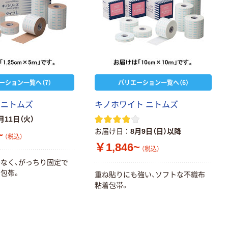
ーション一覧へ（7）
バリエーション一覧へ（6）
 ニトムズ
キノホワイト ニトムズ
月11日（火）
お届け日
8月9日（日）以降
~
（税込）
￥1,846~
（税込）
なく、がっちり固定で
包帯。
重ね貼りにも強い、ソフトな不織布
粘着包帯。
本気プライス
本気プライス
アスクル はたら
キングジム テプ
く ふせん 付箋
ラ TEPRA