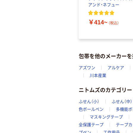
アンド・ネフュー
￥414~
（税込）
包帯を他のメーカーを
アズワン
アルケア
川本産業
ニトムズのカテゴリー
ふせん（小）
ふせん（中）
色ボールペン
多機能ボ
マスキングテープ
全保護テープ
テープカ
プペン
工作用品