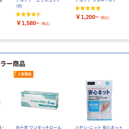
縮
アルケア エラスコット
アルケア シルキーポア
（R）
￥1,200~
（税込）
￥1,580~
（税込）
セラー商品
人気商品
ス・
白十字 ワンタッチロール
ハヤシ・ニット 安心ネット