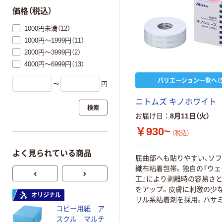
価格（税込）
1000円未満（12）
1000円～1999円（11）
2000円～3999円（2）
4000円～6999円（13）
バリエーション一覧へ（5
〜
円
ニトムズ キノホワイト
検索
お届け日
8月11日（火）
￥930~
（税込）
よく見られている商品
屈曲部へも貼りやすい、ソ
織布粘着包帯。独自の『ウェ
工』により剥離時の容易さと
をアップ。皮膚に刺激の少
オリジナル
オリジナル
リル系粘着剤を採用。ハサ
コピー用紙 ア
ゴミ袋 エコノミ
やく定尺カットできる、ラ
スクル マルチ
ータイプ 乳白半
（5cm間隔）剥離紙を採用。