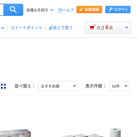
ヘルプ
各種お手続き
0
スイートポイント
あとで買う
カゴ
点
並べ替え：
表示件数：