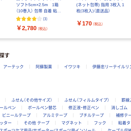
ソフト5cm×2.5m 1箱
(ネット包帯) 指用 3枚入 1
（10巻入） 包帯 自着 粘着
枚(3枚入)（直送品）
剤不使用 ハサミ不要 駆血
(
3
)
￥170
帯としても使える
（税込）
￥2,780
（税込）
探す
アーテック
阿蘇製薬
イワツキ
伊藤忠リーテイルリ
ふせん（その他サイズ）
ふせん（フィルムタイプ）
罫線
ールペン
ボールペン替芯
修正液・修正ペン
消しゴム
ビニールテープ
アルミテープ
ブチルテープ
補修テ
ッター
その他 テープ
マグネット
フック
粘着タ
スポーツケア用品/サポーター/スポーツ用インソール
ケーブル収