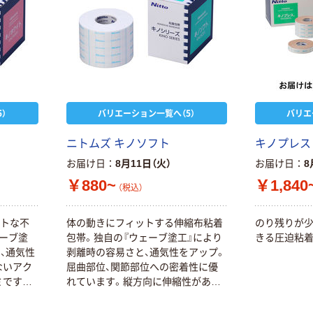
）
バリエーション一覧へ（5）
バリエ
ニトムズ キノソフト
キノプレス
お届け日
8月11日（火）
お届け日
8
￥880~
￥1,840
（税込）
フトな不
体の動きにフィットする伸縮布粘着
のり残りが少
ーブ塗
包帯。独自の『ウェーブ塗工』により
きる圧迫粘着
、通気性
剥離時の容易さと、通気性をアップ。
ないアク
屈曲部位、関節部位への密着性に優
本気プライス
オリジナル
ミですば
れています。縦方向に伸縮性があり
アスクル はたら
アスクル 「現場
イン入り
ます。皮膚に刺激の少ないアクリル
く ふせん
のチカラ」 養生
系粘着剤を採用。ハサミですばやく