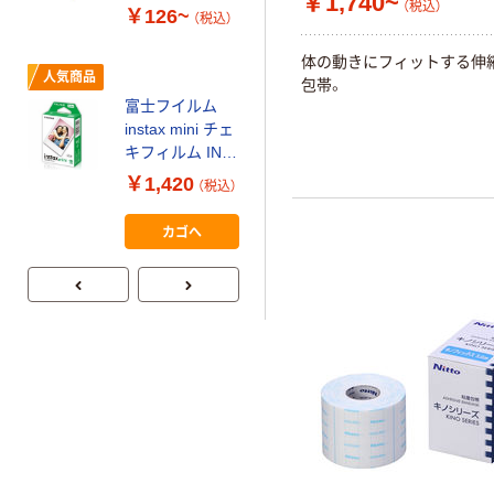
￥1,740~
ルチペーパー
（税込）
￥126~
（税込）
スーパーエコノ
ミー+
￥149~
（税込）
体の動きにフィットする伸
人気商品
包帯。
富士フイルム
本気プライス
instax mini チェ
【ガムテープ】ア
キフィルム INS
スクル 現場のチ
MINI JP1 1パッ
￥1,420
（税込）
カラ 厚さ
ク（10枚入り）
0.22mm 布テー
￥145~
（税込）
カゴへ
プ