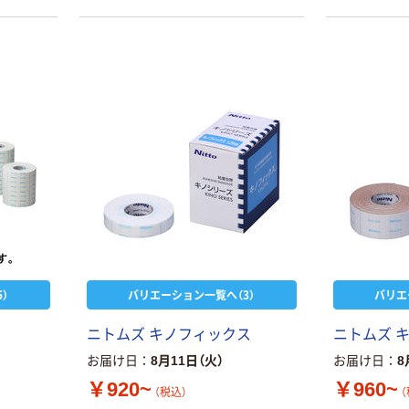
50×15mm
テープ
定尺カットできる、ライン入り（5cm
間隔）剥離紙を採用。
￥386~
￥358~
（税込）
（税込）
本気プライス
オリジナル
トイレットペー
サントリー 伊右
パー ダブル60
衛門 「お茶、どう
ｍ 再生紙
ぞ。」 緑茶
100% 6ロール
￥460~
￥528~
（税込）
（税込）
リサイクル100
芯あり FSC認
証
オリジナル
オリジナル
乾電池 単4
アスクル プラス
形 アルカリ乾
チックグローブ
電池 北欧パッ
粉なし（パウダ
）
バリエーション一覧へ（3）
バリエ
ケージ アスク
ーフリー）
￥140~
￥398~
（税込）
（税込）
ルオリジナル
ニトムズ キノフィックス
ニトムズ 
お届け日
8月11日（火）
お届け日
8
富士フイルム
オリジナル
instax mini13
￥920~
￥960~
アスクルオリジ
（税込）
（
INS MINI 13