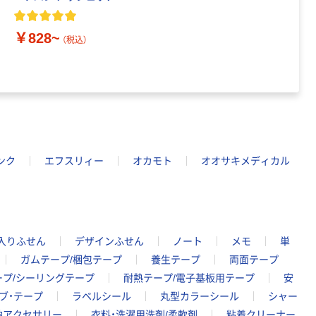
￥828~
（税込）
ンク
エフスリィー
オカモト
オオサキメディカル
入りふせん
デザインふせん
ノート
メモ
単
ガムテープ/梱包テープ
養生テープ
両面テープ
ープ/シーリングテープ
耐熱テープ/電子基板用テープ
安
ブ・テープ
ラベルシール
丸型カラーシール
シャー
納アクセサリー
衣料・洗濯用洗剤/柔軟剤
粘着クリーナー