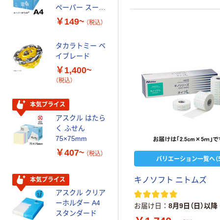
ペーパー スーパ
透明 高密度タイ
ーホワイト+
プ 詰替用 バイ
￥149~
￥616~
（税込）
（税込）
オマス素材10％
配合
タカラトミー ベ
オリジナル
イブレード
乾電池 単3
￥1,400~
形 アルカリ乾
（税込）
電池 北欧パッ
ケージ アスク
￥140~
（税込）
ルオリジナル
本気プライス
アスクル はたら
本気プライス
く ふせん
ティッシュペー
75×75mm
パー ボックス
￥407~
（税込）
150組 5箱入 ア
バリエーション一覧へ（5
スクル スマート
￥328~
（税込）
コンパクト ビ
キノソフト ニトムズ
本気プライス
ビッド PEFC認
アスクル クリア
証
オリジナル
ーホルダー A4
お届け日
8月9日（日）以降
コピー用紙 マ
スタンダード