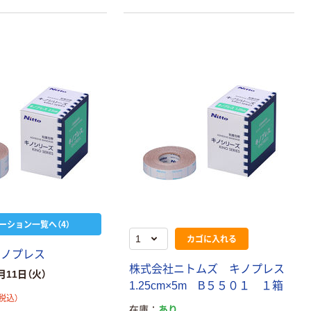
75×25mm
PRO【純正】テー
プ 白ラベル
￥377~
￥914~
（税込）
（税込）
12mm幅 （黒文
字）
富士フイルム チ
本気プライス
ェキ専用フィル
ニチバン セロテ
ム INSTAX MINI
ープ 大巻
WW2
￥1,580~
￥124~
（税込）
（税込）
本気プライス
本気プライス
アスクル セロハ
トイレットペー
ンテープ
パー シングル
120ｍ 再生紙
￥216~
（税込）
ーション一覧へ（4）
100% 6ロール
￥470~
（税込）
カゴに入れる
リサイクル100
本気プライス
芯あり FSC認
キノプレス
証
アスクル トイ
株式会社ニトムズ キノプレス
月11日（火）
レのおそうじシ
1.25cm×5m B５５０１ １箱
ート 大王製紙
税込）
在庫
あり