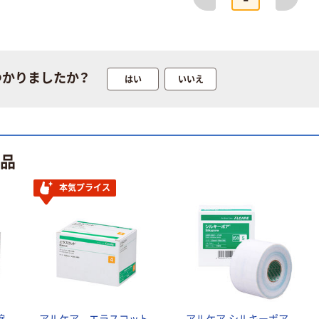
つかりましたか？
はい
いいえ
商品
本気プライス