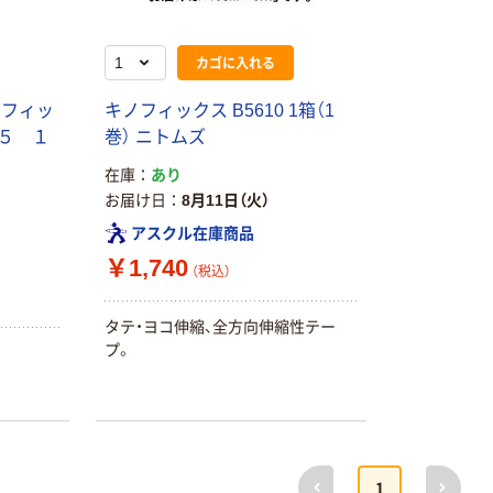
カゴに入れる
ノフィッ
キノフィックス B5610 1箱（1
０５ １
巻） ニトムズ
在庫
あり
お届け日
8月11日（火）
アスクル在庫商品
￥1,740
（税込）
タテ・ヨコ伸縮、全方向伸縮性テー
プ。
前へ
次へ
1