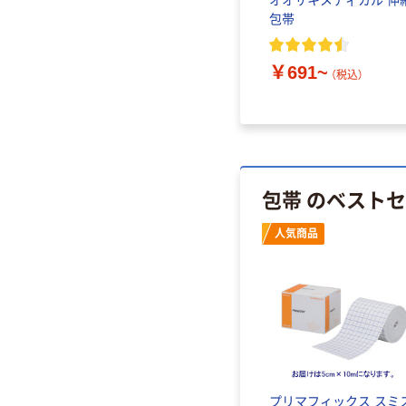
オオサキメディカル 伸
包帯
￥691~
（税込）
包帯 のベスト
人気商品
プリマフィックス スミ