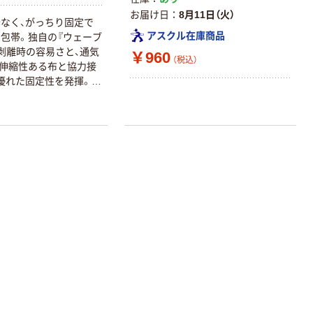
共同企画 トイ
￥330~
（税込）
お届け日
8月11日（火）
レクリーナー
なく、がっちり固定で
トイレシート
アスクル在庫商品
包帯。独自の『ウェーブ
オリジナル
本気プライス
剥離時の容易さと、通気
￥960
（税込）
アスクル フラッ
伸縮性ある布と協力接
トファイル エコ
優れた固定性を発揮。皮
ノミータイプ
ものり残りも少ない粘着
A4タテ(コクヨ
サミですばやく定尺カ
￥115~
（税込）
製造）
ライン入り（5cm間隔）
。