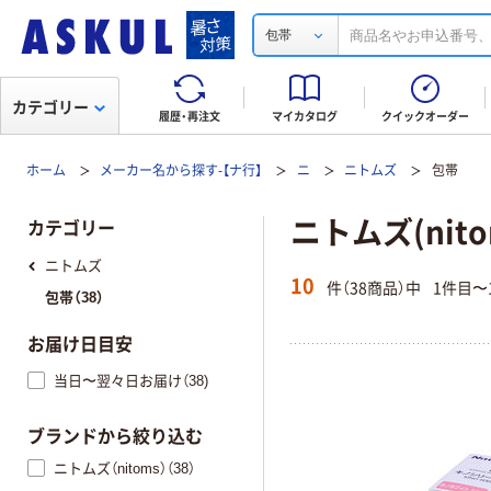
包帯
カテゴリー
履歴・再注文
マイカタログ
クイックオーダー
ホーム
メーカー名から探す-【ナ行】
ニ
ニトムズ
包帯
ニトムズ(nito
カテゴリー
ニトムズ
10
件（38商品）中
1件目〜
包帯（38）
お届け日目安
当日〜翌々日お届け（38)
ブランドから絞り込む
ニトムズ（nitoms）（38）