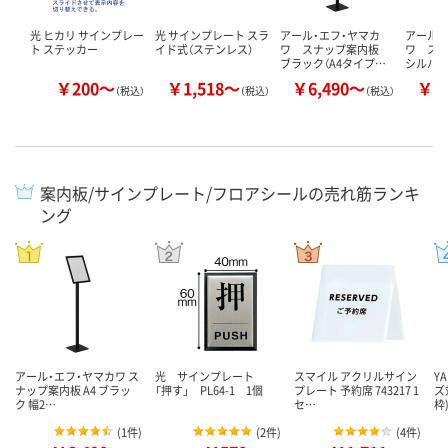
光 ヒカリ サインプレー
光 サインプレート スラ
アール・エフ・ヤマカ
アール・
ト ステッカー
イド式（ステンレス）
ワ スナップ案内板
ワ ス
ブラック（A4タイプ…
シルバー
￥200～
￥1,518～
￥6,490～
￥6
（税込）
（税込）
（税込）
案内板/サインプレート/フロアシールの売れ筋ランキ
ング
アール・エフ・ヤマカワ ス
光 サインプレート
スマイル アクリルサイン
Y
ナップ案内板 A4 ブラッ
「押す」 PL64-1 1個
プレート 予約席 743217 1
ズ
ク 幅2…
セ…
枠
(
1件
)
(
2件
)
(
4件
)