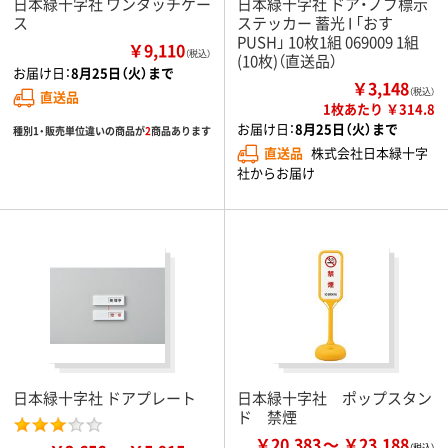
日本緑十字社 ワンタッチケー
日本緑十字社 ドア・ノブ標示
ス
ステッカー 蓄光 I 「おす
PUSH」 10枚1組 069009 1組
￥9,110
（税込）
(10枚)（直送品）
お届け日：
8月25日（火）まで
￥3,148
（税込）
直送品
1枚あたり ￥314.8
お届け日：
8月25日（火）まで
種別1・販売単位違いの商品が
2
商品あります
直送品
株式会社日本緑十字
社からお届け
日本緑十字社 ドアプレート
日本緑十字社 ポップスタン
ド 禁煙
￥20,383
￥23,188