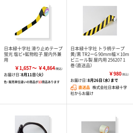
日本緑十字社 滑り止めテープ
日本緑十字社 トラ柄テープ
蛍光 塩ビ+鉱物粒子 屋内外兼
黄/黒 TR2ーG 90mm幅×10m
用
ビニール製 屋内用 256207 1
巻（直送品）
￥1,657
￥4,864
￥980
お届け日：
8月11日（火）
（税込）
お届け日：
8月26日（水）まで
色・販売単位違いの商品が
13
商品あります
直送品
株式会社日本緑十字
社からお届け