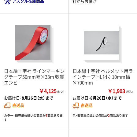
アスクル在庫商品
社からお届け
日本緑十字社 ラインマーキン
日本緑十字社 ヘルメット用ラ
グテープ50mm幅×33m 軟質
インテープ HL（小） 10mm幅
エンビ
×700mm
￥4,125
￥1,903
（税込）
（税込）
お届け日：
8月26日（水）まで
お届け日：
8月26日（水）まで
直送品
直送品
カラー・販売単位違いの商品が
6
商品ありま
色・販売単位違いの商品が
2
商品あります
す