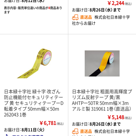
お届け日：
8月12日（水）
￥2,244
（税込）
表示内容・販売単位違いの商品が
4
商品あり
お届け日：
8月26日（水）まで
ます
直送品
株式会社日本緑十字
社からお届け
日本緑十字社 緑十字 改ざん
日本緑十字社 粗面用高輝度プ
防止機能付セキュリティテー
リズム反射テープ 黄/黒
プ 黄 セキュリティテープーD
AHTPー50TR 50mm幅×3m
転着タイプ 50mm幅×50m
アルミ製 319061 1巻（直送品）
262043 1巻
￥5,148
（税込）
￥6,781
お届け日：
8月26日（水）まで
（税込）
お届け日：
8月11日（火）
直送品
株式会社日本緑十字