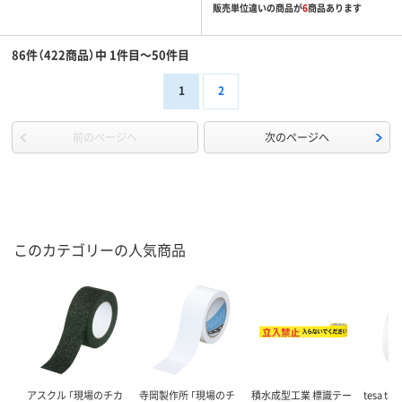
販売単位違いの商品が
6
商品あります
86件（422商品）中 1件目～50件目
1
2
前のページへ
次のページへ
このカテゴリーの人気商品
アスクル 「現場のチカ
寺岡製作所 「現場のチ
積水成型工業 標識テー
tesa t