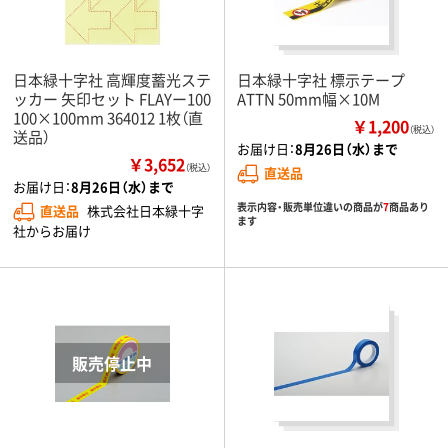
日本緑十字社 高輝度蓄光ステ
日本緑十字社 標示テープ
ッカー 矢印セット FLAYー100
ATTN 50mm幅×10M
100×100mm 364012 1枚（直
￥1,200
（税込）
送品）
お届け日：
8月26日（水）まで
￥3,652
（税込）
直送品
お届け日：
8月26日（水）まで
表示内容・販売単位違いの商品が
7
商品あり
直送品
株式会社日本緑十字
ます
社からお届け