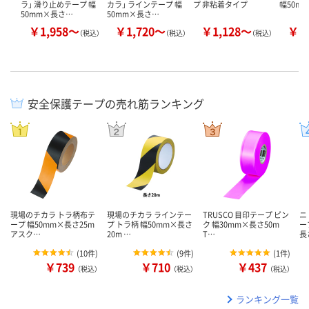
ラ」 滑り止めテープ 幅
カラ」 ラインテープ 幅
プ 非粘着タイプ
幅50m
50mm×長さ…
50mm×長さ…
￥1,958～
￥1,720～
￥1,128～
￥2
（税込）
（税込）
（税込）
安全保護テープの売れ筋ランキング
現場のチカラ トラ柄布テ
現場のチカラ ラインテー
TRUSCO 目印テープ ピン
ニ
ープ 幅50mm×長さ25m
プ トラ柄 幅50mm×長さ
ク 幅30mm×長さ50m
ー
アスク…
20m …
T…
長
(
10件
)
(
9件
)
(
1件
)
￥739
￥710
￥437
（税込）
（税込）
（税込）
ランキング一覧