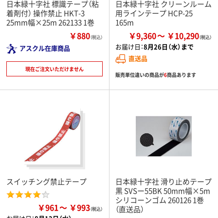
日本緑十字社 標識テープ（粘
日本緑十字社 クリーンルーム
着剤付） 操作禁止 HKT-3
用ラインテープ HCP-25
25mm幅×25m 262133 1巻
165m
￥880
￥9,360
￥10,290
（税込）
お届け日：
8月26日（水）まで
アスクル在庫商品
直送品
現在ご注文いただけません
販売単位違いの商品が
6
商品あります
スイッチング禁止テープ
日本緑十字社 滑り止めテープ
黒 SVSー55BK 50mm幅×5m
シリコーンゴム 260126 1巻
￥961
￥993
（直送品）