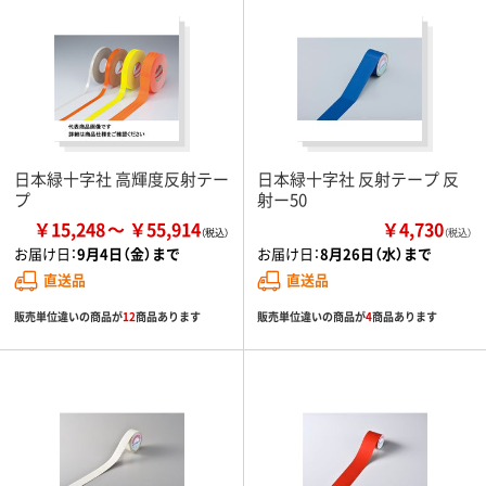
日本緑十字社 高輝度反射テー
日本緑十字社 反射テープ 反
プ
射ー50
￥15,248
￥55,914
￥4,730
（税込）
お届け日：
9月4日（金）まで
お届け日：
8月26日（水）まで
直送品
直送品
販売単位違いの商品が
12
商品あります
販売単位違いの商品が
4
商品あります