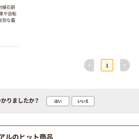
射縁石鋲
。車や自転
有効な蓄
トーアン 屋外用
アイテック 点字
品 発煙筒
マット
￥6,595~
￥2,009~
前へ
次へ
1
（税込）
（税込）
保安道路企画 ぴ
岡田商事 三角停
かっとわたるく
止表示板(Eマー
ん 歩行者横断点
ク取得品) AP-
つかりましたか？
はい
いいえ
目機
03E 1台(1本)
￥1,023,318
￥1,342
（税込）
6300022008 1
274-2730（直送
（税込）
台（直送品）
品）
カゴへ
カゴへ
アルのヒット商品
人気商品