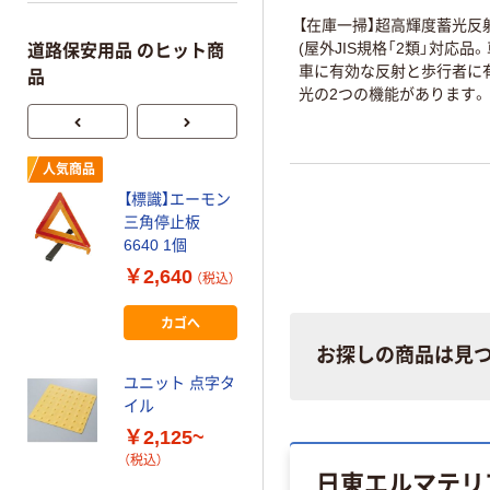
【在庫一掃】超高輝度蓄光反
(屋外JIS規格「2類」対応品
道路保安用品 のヒット商
車に有効な反射と歩行者に
品
光の2つの機能があります。
新富士バーナー
人気商品
ロードマーキン
【標識】エーモン
グ ライン
三角停止板
￥1,995~
6640 1個
（税込）
￥2,640
（税込）
スリーエム ジャ
カゴへ
パン 3M プライ
お探しの商品は見
マー Pー48N 1L
1缶（直送品）
ユニット 点字タ
￥5,391
（税込）
イル
￥2,125~
カゴへ
（税込）
日東エルマテリ