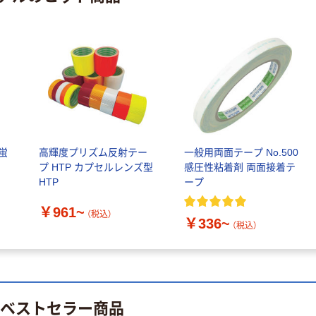
人気商品
アラオ（ARAO）
ジェイウィン
アラオ グリップ
LED発煙灯「ピ
点字パネル
カッ太」 JDH-
￥2,200~
R48（直送品）
￥14,768
（税込）
（税込）
セーフラン安全
カゴへ
用品 5Sフロア
表示ステッカー
蛍
高輝度プリズム反射テー
一般用両面テープ No.500
（足型）
セーフラン安全
￥1,109~
プ HTP カプセルレンズ型
感圧性粘着剤 両面接着テ
用品 セーフラン
（税込）
HTP
ープ
高耐久5Sフロア
表示ステッカー
￥4,061~
アトムサポート
￥961~
セット
（税込）
（税込）
アトムペイント
￥336~
（税込）
フロアサイン
屋内用点字ブロ
￥1,486~
ック「注意・止ま
（税込）
れ」 SSMH-305
清和産業
￥5,172~
のベストセラー商品
（税込）