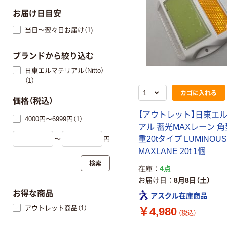
お届け日目安
当日〜翌々日お届け（1)
ブランドから絞り込む
日東エルマテリアル（Nitto）
（1）
カゴに入れる
価格（税込）
【アウトレット】日東エ
4000円～6999円（1）
アル 蓄光MAXレーン 角
重20tタイプ LUMINOUS
〜
円
MAXLANE 20t 1個
検索
在庫
4点
お届け日
8月8日（土）
お得な商品
アスクル在庫商品
アウトレット商品（1）
￥4,980
（税込）