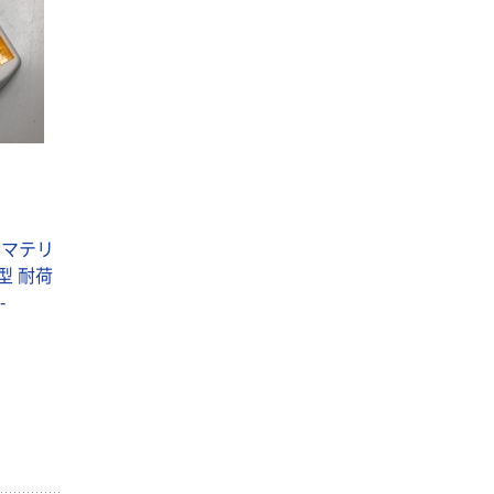
ルマテリ
型 耐荷
-