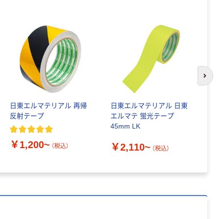
エーモン 非常信
号灯 ライト付き
6906 1個
￥1,850
（税込）
カゴへ
次の
日本緑十字社 緑
十字 LED矢印誘
日東エルマテリアル 再帰
日東エルマテリアル 日東
脱
導パネル用掲示
反射テープ
エルマテ 蛍光テープ
プ
板(スリーブ)
￥2,833
45mm LK
0
（税込）
300×380mm マ
グネット脱着式
￥1,200~
カゴへ
￥2,110~
￥
（税込）
（税込）
131021 1枚
354-0346（直送
品）
人気商品
日本緑十字社 三
角停止表示板
RRー1900 赤