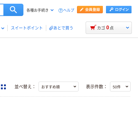
ヘルプ
各種お手続き
0
スイートポイント
あとで買う
カゴ
点
並べ替え：
表示件数：