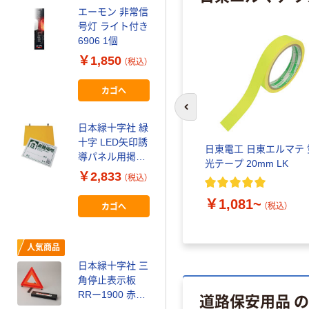
エスコ 単3x4
エーモン 非常信
本/522mm LED
号灯 ライト付き
三角保安灯
6906 1個
EA983FR-32 1
￥29,663
￥1,850
個（直送品）
（税込）
（税込）
カゴへ
カゴへ
前のスライドへ
日本緑十字社 緑
横浜ゼームス商
十字 LED矢印誘
会 点字パネル
日東電工 日東エルマテ 
導パネル用掲示
光テープ 20mm LK
￥5,420~
板(スリーブ)
￥2,833
（税込）
（税込）
300×380mm マ
グネット脱着式
￥1,081~
カゴへ
（税込）
セーフラン安全
131021 1枚
用品 5Sフロア
354-0346（直送
表示ステッカー
品）
人気商品
（矢印型）
￥1,109~
日本緑十字社 三
（税込）
角停止表示板
道路保安用品 
RRー1900 赤