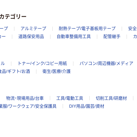
カテゴリー
ープ
アルミテープ
耐熱テープ/電子基板用テープ
安全
カー
道路保安用品
自動車整備用工具
配管継手
カ
イル
トナー/インク/コピー用紙
パソコン/周辺機器/メディア
食品/ギフト/お酒
衛生/医療/介護
物流・現場用品/台車
工具/電動工具
切削工具/研磨材
業服/ワークウェア/安全保護具
DIY用品/園芸/資材