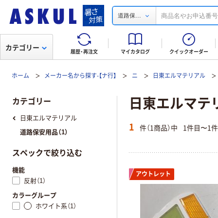
...
道路保
カテゴリー
履歴・再注文
マイカタログ
クイックオーダー
ホーム
メーカー名から探す-【ナ行】
ニ
日東エルマテリアル
日東エルマテリア
カテゴリー
日東エルマテリアル
1
件（1商品）中
1件目〜1
道路保安用品（1）
スペックで絞り込む
機能
アウトレット
反射（1）
カラーグループ
ホワイト系（1）