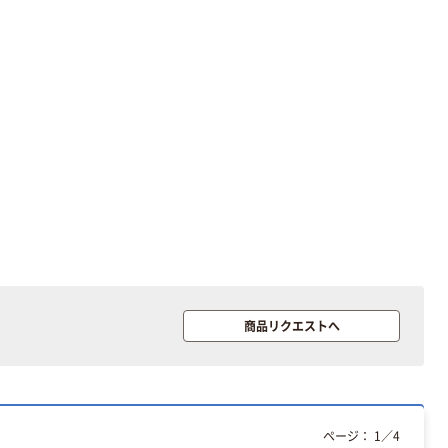
人気商品
【標識】エーモン
三角停止板
6640 1個
￥2,640
（税込）
カゴへ
商品リクエストへ
ユニット 点字タ
イル
￥2,125~
（税込）
ページ：
1
／
4