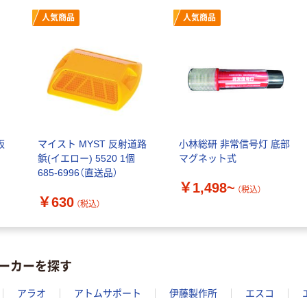
人気商品
人気商品
板
マイスト MYST 反射道路
小林総研 非常信号灯 底部
鋲(イエロー) 5520 1個
マグネット式
685-6996（直送品）
￥1,498~
（税込）
￥630
（税込）
ーカーを探す
アラオ
アトムサポート
伊藤製作所
エスコ