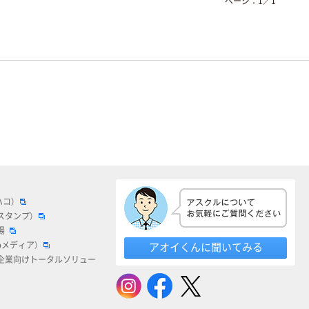
ページ：
1
／
1
ハコ）
スタンプ）
場
bメディア）
アオイくんに聞いてみる
企業向けトータルソリュー