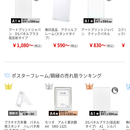
アートプリントジャパ
無印良品 アクリルフ
アートプリントジャパ
コクヨ 
ン DSパネルプラス
レーム（スタンドタイ
ン クイックパネル
ック）
低反射タイプ
プ）
￥1,080～
￥590～
￥830～
￥1
（税込）
（税込）
（税込）
ポスターフレーム/額縁の売れ筋ランキング
プラチナ万年筆 パネル
セリオ アルミ賞状額
DSパネルプラス(低反射
無
用スタンド ハレパネ用
A4 SRO-1325
タイプ） A1 シルバ
ム