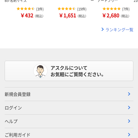
B5-名刺サイズ
ー アートプリ…
2
(
3件
)
(
19件
)
(
7件
)
￥432
￥1,651
￥2,680
（税込）
（税込）
（税込）
ランキング一覧
アスクルについて
お気軽にご質問ください。
新規会員登録
ログイン
ヘルプ
ご利用ガイド