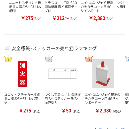
ユニット ステッカー標
トラスコ中山 TRUSCO
エイ・エム・ジェイ 現場
つくし工
識 消火器 825ー371 1枚
消防標識 塩ビ 裏面テー
のチカラ コーン用MG
ク用蛍
（直送…
プ付
サインボード …
￥275
￥212～
￥2,380
￥
（税込）
（税込）
（税込）
安全標識・ステッカーの売れ筋ランキング
ユニット ステッカー標識
つくし工房 つくし 保護帽
エイ・エム・ジェイ 現場の
桝
消火器 825ー371 1枚（直
用名札ステッカー 氏名・
チカラ コーン用MGサイ
グ
送…
血液型 8…
ンボード …
棄
￥275
￥50
￥2,380
（税込）
（税込）
（税込）