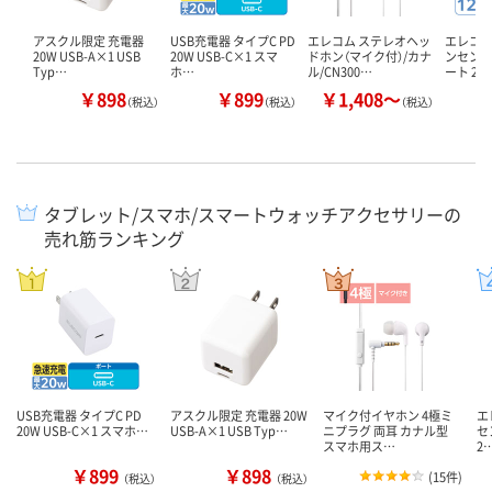
アスクル限定 充電器
USB充電器 タイプC PD
エレコム ステレオヘッ
エレコム
20W USB-A×1 USB
20W USB-C×1 スマ
ドホン（マイク付）/カナ
ンセント 
Typ…
ホ…
ル/CN300…
ート 2…
￥898
￥899
￥1,408～
￥
（税込）
（税込）
（税込）
タブレット/スマホ/スマートウォッチアクセサリーの
売れ筋ランキング
USB充電器 タイプC PD
アスクル限定 充電器 20W
マイク付イヤホン 4極ミ
エ
20W USB-C×1 スマホ…
USB-A×1 USB Typ…
ニプラグ 両耳 カナル型
セ
スマホ用ス…
2
￥899
￥898
(
15件
)
（税込）
（税込）