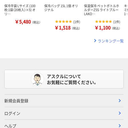
保冷平袋 Lサイズ (100
保冷バッグ 15L 1個 オリ
保温保冷 ペットボトルホ
キ
枚:1袋（20枚入）×5) オ
ジナル
ルダーZ5S ライトブルー
ミ
リ…
LAKO…
1
￥5,480
(
1件
)
(
1件
)
（税込）
￥1,518
￥1,100
（税込）
（税込）
ランキング一覧
アスクルについて
お気軽にご質問ください。
新規会員登録
ログイン
ヘルプ