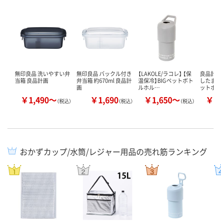
無印良品 洗いやすい弁
無印良品 バックル付き
【LAKOLE/ラコレ】 【保
良品計画
当箱 良品計画
弁当箱 約670ml 良品計
温保冷】BIGペットボト
したまま
画
ルホル…
ットボ
￥1,490～
￥1,690
￥1,650～
￥1
（税込）
（税込）
（税込）
おかずカップ/水筒/レジャー用品の売れ筋ランキング