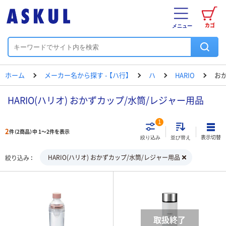
カゴ
メニュー
ホーム
メーカー名から探す - 【ハ行】
ハ
HARIO
お
HARIO(ハリオ) おかずカップ/水筒/レジャー用品
1
2
件（2商品）中 1～2件を表示
表示切替
絞り込み
並び替え
HARIO(ハリオ) おかずカップ/水筒/レジャー用品
絞り込み