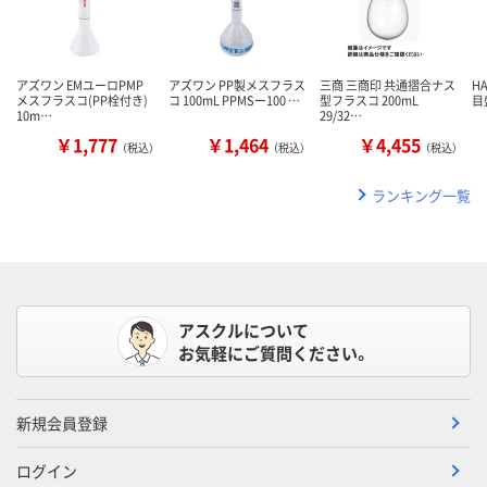
アズワン EMユーロPMP
アズワン PP製メスフラス
三商 三商印 共通摺合ナス
H
メスフラスコ(PP栓付き)
コ 100mL PPMSー100 …
型フラスコ 200mL
目盛
10m…
29/32…
￥1,777
￥1,464
￥4,455
（税込）
（税込）
（税込）
ランキング一覧
アスクルについて
お気軽にご質問ください。
新規会員登録
ログイン