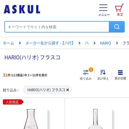
カゴ
メニュー
ホーム
メーカー名から探す - 【ハ行】
ハ
HARIO
フ
HARIO(ハリオ) フラスコ
1
31
件（113商品）中 1～31件を表示
表示切替
絞り込み
並び替え
HARIO(ハリオ) フラスコ
絞り込み
人気商品