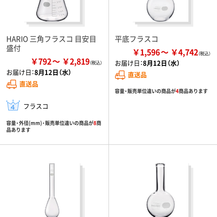
HARIO 三角フラスコ 目安目
平底フラスコ
盛付
￥1,596
￥4,742
￥792
￥2,819
お届け日：
8月12日（水）
お届け日：
8月12日（水）
直送品
直送品
容量・販売単位違いの商品が
4
商品あります
フラスコ
容量・外径(mm)・販売単位違いの商品が
8
商
品あります