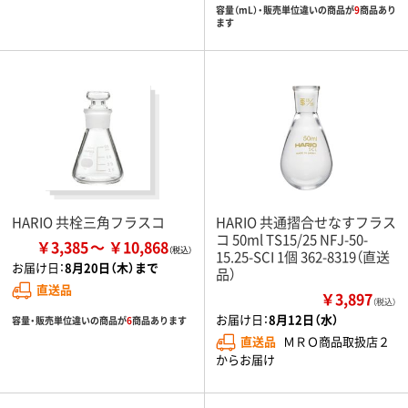
容量（mL）・販売単位違いの商品が
9
商品あり
ます
HARIO 共栓三角フラスコ
HARIO 共通摺合せなすフラス
コ 50ml TS15/25 NFJ-50-
￥3,385
￥10,868
15.25-SCI 1個 362-8319（直送
お届け日：
8月20日（木）まで
品）
直送品
￥3,897
（税込）
お届け日：
8月12日（水）
容量・販売単位違いの商品が
6
商品あります
直送品
ＭＲＯ商品取扱店２
からお届け