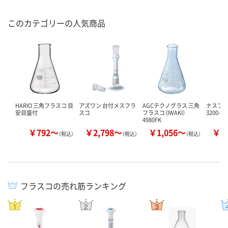
このカテゴリーの人気商品
HARIO 三角フラスコ 目
アズワン 台付メスフラ
AGCテクノグラス 三角
ナスフラス
安目盛付
スコ
フラスコ（IWAKI）
3200-
4980FK
￥792～
￥2,798～
￥1,056～
￥6
（税込）
（税込）
（税込）
フラスコの売れ筋ランキング