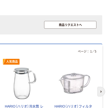
商品リクエストへ
ページ：
1
／
5
人気商品
次の
HARIO（ハリオ）冷水筒 レ
HARIO（ハリオ）フィルタ
H