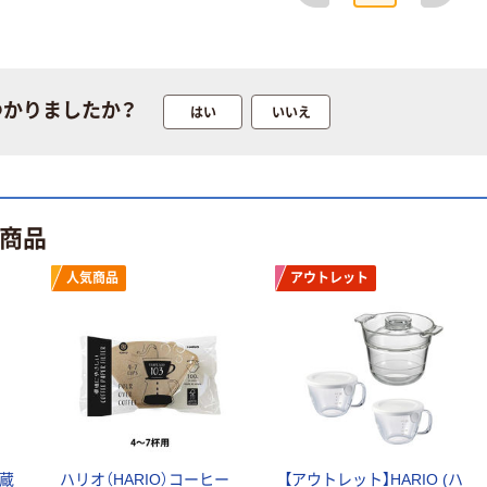
つかりましたか？
はい
いいえ
ト商品
人気商品
アウトレット
ベストコ やかん
IH対応 1.8L ケ
トル ステンレス
木目 クオリー
￥2,080
（税込）
NQ-0025 1個
（直送品）
カゴへ
冷蔵
ハリオ（HARIO）コーヒー
【アウトレット】HARIO (ハ