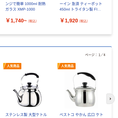
ンジで簡単 1000ml 耐熱
ーイン 急須 ティーポット
ガラス XMP-1000
450ml トライタン製 FIK
￥
ー45ーT 1個
￥1,740~
￥1,920
（税込）
（税込）
ページ：
1
／
4
人気商品
人気商品
次の
ステンレス製 大型ケトル
ベストコ やかん 広口 ケト
や