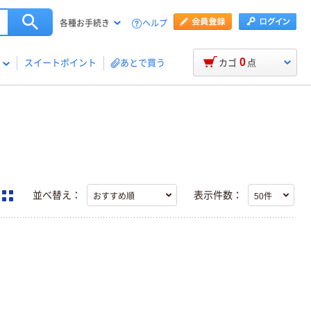
ヘルプ
各種お手続き
0
スイートポイント
あとで買う
カゴ
点
並べ替え：
表示件数：