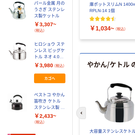
パール金属 月の
庫ポットスリムN 1400m
うさぎ ステンレ
RPLN-14 1個
ス製ケットル
￥3,307~
￥1,034~
（税込）
（税込）
ヒロショウ ステ
ンレス ビッグケ
トル ネオ 4.0L
やかん/ケトル 
SBKN-040 1個
￥3,980
（税込）
（直送品）
カゴへ
ベストコ やかん
笛吹き ケトル
ステンレス製 IH
対応
￥2,433~
前のスライドへ
（税込）
ブケトル
和平フレイズ 煎紗 ミニケ
大容量ステンレスケト