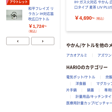
クト ステ
トル0.7L（茶こしアミ付）
IH・ガス火対応 やかん 
アウトレット
3575 1
SR-7327
口タイプ 麦茶 LIV PLU
和平フレイズ リ
ラカン IH対応笛
￥1,318~
￥4,690~
（税込）
（税込）
吹広口ケトル
￥1,724~
（税込）
やかん/ケトルを他の
アカオアルミ
アズワン
HARIOのカテゴリー
電気ポット/ケトル
炊
洋食器
マグカップ
片手鍋
鍋蓋
専用
計量用品/キッチンタイ
医療用計量カップ/ピッチャ