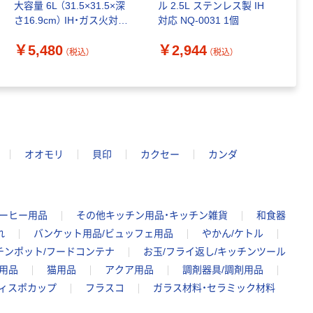
大容量 6L （31.5×31.5×深
ル 2.5L ステンレス製 IH
カ
さ16.9cm） IH・ガス火対応
対応 NQ-0031 1個
1個 やかん ベストコ
￥5,480
￥2,944
（税込）
（税込）
￥
オオモリ
貝印
カクセー
カンダ
コーヒー用品
その他キッチン用品・キッチン雑貨
和食器
れ
バンケット用品/ビュッフェ用品
やかん/ケトル
チンポット/フードコンテナ
お玉/フライ返し/キッチンツール
用品
猫用品
アクア用品
調剤器具/調剤用品
ディスポカップ
フラスコ
ガラス材料・セラミック材料