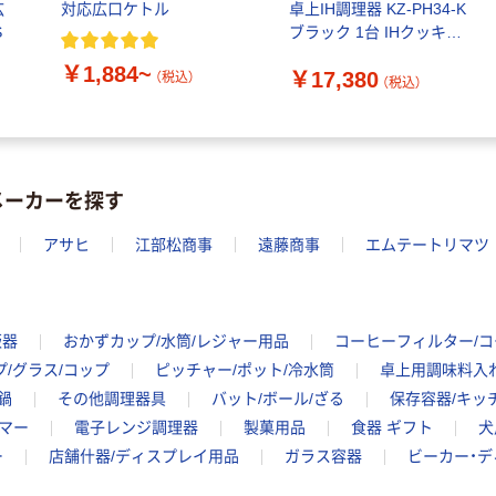
広
対応広口ケトル
卓上IH調理器 KZ-PH34-K
アウトレット
S
ブラック 1台 IHクッキン
和平フレイズ リ
グヒーター
ラカン IH対応笛
￥1,884~
￥17,380
（税込）
（税込）
吹広口ケトル
￥1,724~
（税込）
メーカーを探す
アサヒ
江部松商事
遠藤商事
エムテートリマツ
飯器
おかずカップ/水筒/レジャー用品
コーヒーフィルター/
/グラス/コップ
ピッチャー/ポット/冷水筒
卓上用調味料入
鍋
その他調理器具
バット/ボール/ざる
保存容器/キッ
マー
電子レンジ調理器
製菓用品
食器 ギフト
犬
ー
店舗什器/ディスプレイ用品
ガラス容器
ビーカー・