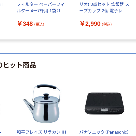
パール金属 月の
l
フィルター ペーパーフィ
リオ) 3点セット 炊飯器 ス
うさぎ ステンレ
ルター 4ー7杯用 1袋（100
ープカップ 2個 電子レン
ス製ケットル
枚入）MA-443
ジ用 1個
￥348
￥2,990
￥3,307~
（税込）
（税込）
（税込）
ヒロショウ ステ
ンレス ビッグケ
トル ネオ 4.0L
のヒット商品
SBKN-040 1個
￥3,980
（税込）
（直送品）
カゴへ
ベストコ やかん
笛吹き ケトル
ステンレス製 IH
対応
￥2,433~
（税込）
ル
和平フレイズ リラカン IH
パナソニック（Panasonic）