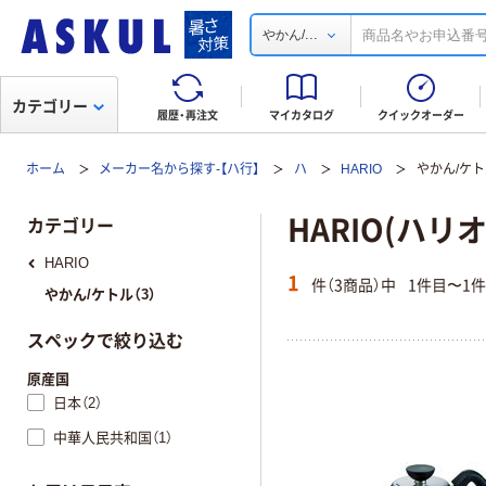
...
やかん/
カテゴリー
履歴・再注文
マイカタログ
クイックオーダー
ホーム
メーカー名から探す-【ハ行】
ハ
HARIO
やかん/ケト
HARIO(ハリ
カテゴリー
HARIO
1
件（3商品）中
1件目〜1
やかん/ケトル（3）
スペックで絞り込む
原産国
日本（2）
中華人民共和国（1）