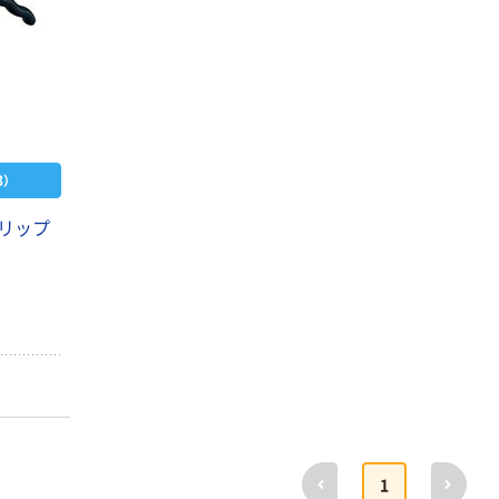
）
 ドリップ
前へ
次へ
1