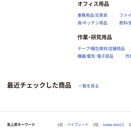
オフィス用品
事務用品/文房具
ファ
貨/キッチン用品
飲料/
作業・研究用品
テープ/梱包資材/店舗用品
機器/電気・電子部品
作
最近チェックした商品
一覧を見る
急上昇キーワード
1位
ベイブレード
2位
instax mini13