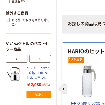
直送品（2）
除外する商品
直送品、お取り寄せ品を除く
お探しの商品は見
（1）
やかん/ケトル のベストセ
HARIOのヒッ
ラー商品
人気商品
ベストコ やかん
矢嶋屋 笛吹きケ
IH対応 1.8L ケ
トル ステンレス
トル ステンレス
￥2,187~
木目 クオリー
￥2,080
（税込）
（税込）
NQ-0025 1個
前のスライドへ
（直送品）
カゴへ
HARIO 耐熱ガラス製 