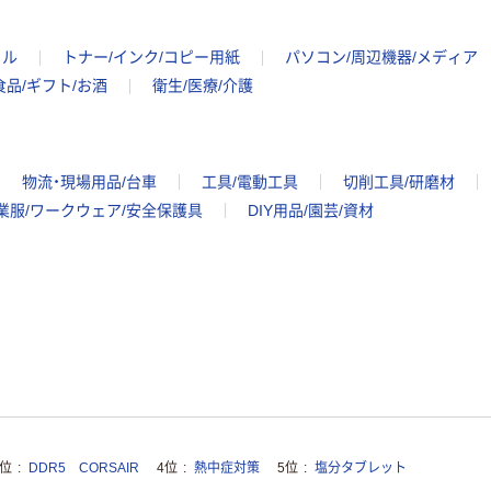
イル
トナー/インク/コピー用紙
パソコン/周辺機器/メディア
食品/ギフト/お酒
衛生/医療/介護
物流・現場用品/台車
工具/電動工具
切削工具/研磨材
業服/ワークウェア/安全保護具
DIY用品/園芸/資材
3位
DDR5 CORSAIR
4位
熱中症対策
5位
塩分タブレット