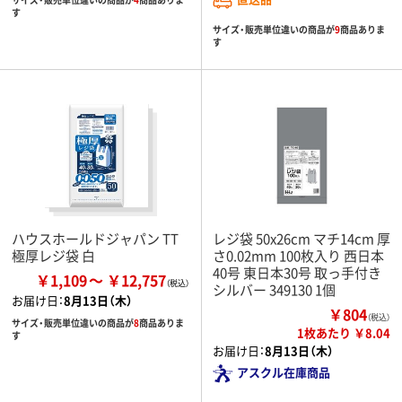
す
サイズ・販売単位違いの商品が
9
商品ありま
す
ハウスホールドジャパン TT
レジ袋 50x26cm マチ14cm 厚
極厚レジ袋 白
さ0.02mm 100枚入り 西日本
40号 東日本30号 取っ手付き
￥1,109
￥12,757
シルバー 349130 1個
お届け日：
8月13日（木）
￥804
（税込）
サイズ・販売単位違いの商品が
8
商品ありま
1枚あたり ￥8.04
す
お届け日：
8月13日（木）
アスクル在庫商品