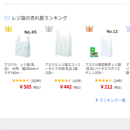
レジ袋の売れ筋ランキング
アスクル レジ袋（乳
アスクル レジ袋エコノミ
アスクル限定販売 レジ袋
ア
白） 45号 幅300mm×
ータイプ 45号 乳白 1袋
（乳白）バイオマスポリエ
リ
マチ140m…
（100…
チレン25%…
袋
(
303件
)
(
41件
)
(
24件
)
￥585
￥442
￥212
（税込）
（税込）
（税込）
ランキング一覧