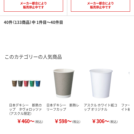
メーカー都合により
メーカー都合により
販売停止中です
販売停止中です
40件（133商品）中 1件目～40件目
このカテゴリーの人気商品
日本デキシー 断熱カ
日本デキシー 断熱レ
アスクル ホワイト紙コ
ファース
ップ タヴォロッツァ
リーフカップ
ップ オリジナル
イト紙
（アスクル限定）
￥460～
￥598～
￥306～
￥
（税込）
（税込）
（税込）