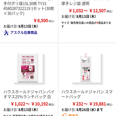
手付ポリ袋15L30枚 TY15
厚手レジ袋 透明
4580287322119 1セット(30枚
￥1,032
￥12,507
×30パック)
お届け日：
8月13日（木）
￥8,500
（税込）
サイズ・販売単位違いの商品が
5
商品ありま
お届け日：
8月13日（木）
す
アスクル在庫商品
ハウスホールドジャパン バイ
ハウスホールドジャパン スマ
オマス25％ランチバッグ 白
ートバッグ
￥1,022
￥10,192
￥232
￥19,881
お届け日：
8月13日（木）
お届け日：
8月26日（水）まで
直送品
サイズ・販売単位違いの商品が
4
商品ありま