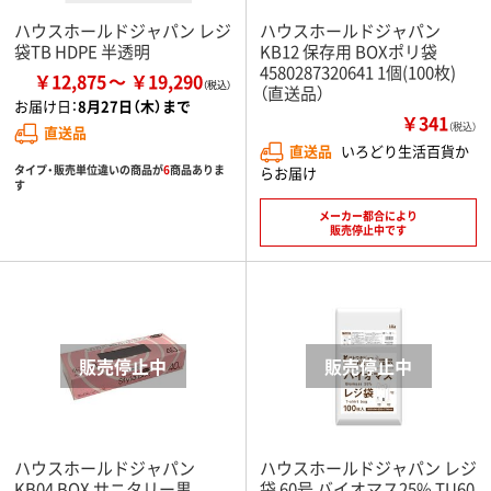
ハウスホールドジャパン レジ
ハウスホールドジャパン
袋TB HDPE 半透明
KB12 保存用 BOXポリ袋
4580287320641 1個(100枚)
￥12,875
￥19,290
（直送品）
お届け日：
8月27日（木）まで
￥341
（税込）
直送品
直送品
いろどり生活百貨か
タイプ・販売単位違いの商品が
6
商品ありま
らお届け
す
メーカー都合により
販売停止中です
ハウスホールドジャパン
ハウスホールドジャパン レジ
KB04 BOX サニタリー黒
袋 60号 バイオマス25% TU60