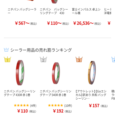
ニチバン バッグシーラ
ニチバン バッグシー
富士インパルス 卓上シ
ヒートシ
ー
リングテープ 430
ール機
洋電機
￥567～
￥110～
￥26,536～
￥3
（税込）
（税込）
（税込）
シーラー用品の売れ筋ランキング
ニチバン バッグシーリン
ニチバン バッグシーリン
【アウトレット】【Goエシ
積
グテープ 430R 赤 1巻
グテープ 540R 赤 1巻
カル】訳あり 共和 バッグ
ラ
シーリン…
P
￥157
(
4件
)
(
10件
)
（税込）
￥110
￥192
（税込）
（税込）