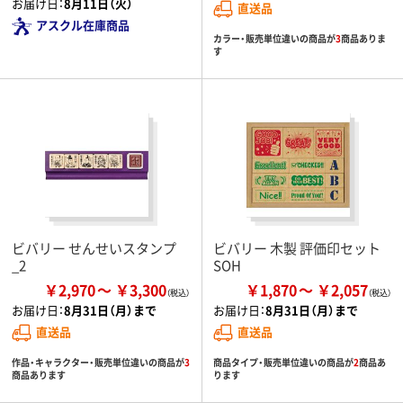
お届け日：
8月11日（火）
直送品
アスクル在庫商品
カラー・販売単位違いの商品が
3
商品ありま
す
ビバリー せんせいスタンプ
ビバリー 木製 評価印セット
_2
SOH
￥2,970
￥3,300
￥1,870
￥2,057
お届け日：
8月31日（月）まで
お届け日：
8月31日（月）まで
直送品
直送品
作品・キャラクター・販売単位違いの商品が
3
商品タイプ・販売単位違いの商品が
2
商品あ
商品あります
ります