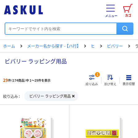
カゴ
メニュー
ホーム
メーカー名から探す - 【ハ行】
ヒ
ビバリー
ビバリー ラッピング用品
1
29
件（174商品）中 1～29件を表示
表示切替
絞り込み
並び替え
ビバリー ラッピング用品
絞り込み