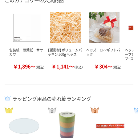
包装紙 薄葉紙 ササ
【緩衝材】ボリュームパ
ヘッズ OPPギフトバ
ヘッズ
ガワ
ッキン 500g ヘッズ
ッグ
ープ（サ
プ・スト
￥1,896～
￥1,141～
￥304～
￥
（税込）
（税込）
（税込）
ラッピング用品の売れ筋ランキング