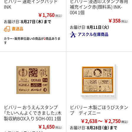
ビバリー 速乾インクパッド
ビバリー 浸透印スタンプ専用
INK
補充インク赤(顔料系) INK-
004 1個
￥1,760
（税込）
￥358
お届け日：
8月27日（木）まで
（税込）
お届け日：
8月11日（火）
直送品
アスクル在庫商品
カラー・販売単位違いの商品が
2
商品ありま
す
ビバリー おうえんスタンプ
ビバリー 木製ごほうびスタン
「たいへんよくできました」木
プ ディズニー
製収納BOX入り SOH-001 1個
￥2,638
￥2,750
￥1,650
お届け日：
8月28日（金）まで
（税込）