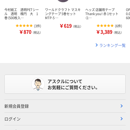
今村紙工 透明PETシー
ワールドクラフト マスキ
ヘッズ 店舗用テープ
O
ル 透明 楕円 大 1
ングテープ 5巻セット
Thank you！ 赤 1セット
0
巻（500枚入…
MTP-5 …
（1…
6
￥619
(
3件
)
(
6件
)
（税込）
￥870
￥3,389
（税込）
（税込）
ランキング一覧
アスクルについて
お気軽にご質問ください。
新規会員登録
ログイン